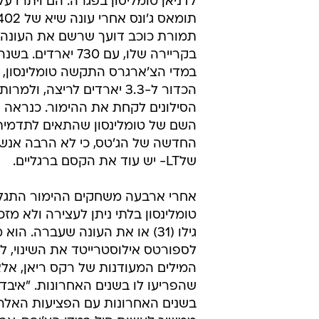
לדניאן טומליסון בפגרה. הם ויתרו ע
תמורת כוכב דועך שרשם את העונה 
בקריירה שלו, עם 730 יארד
במדי הצ'ארגרס התקשה טומלינסון, 
הכדור ל-3.3 יארדים לריצה, ול
הסילונים לקחת את ההימור. כנראה 
השם של טומלינסון שהתאים לתדמית
החדשה של הג'טס, כי לא הרבה אנש
שלLT- יש עוד את הקסם ברגליים.
אחרי ארבעה משחקים ההימור התגלה
טומלינסון בלתי ניתן לעצירה ולא מז
גילו (31) או את העונה שעברה. הוא
לספורטס אילוסטרייטד את השינוי, ל
המילים המעודנות של רקס ריאן, אל
שהפריעו לו בשנים האחרונות. "איבד
בשנים האחרונות עם הפציעות האלה",