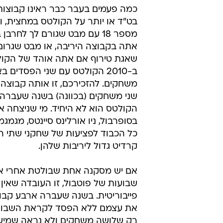
כמה פעמים בעבר כבר ראינו קבוצות
בט"ד או יותר על הקולטס במחצית, ו
מספר 18 עם מבט שגורם לך לחרב
אתה בקבוצה היריבה, או מבט שגרום
שאגת טירוף אם אתה אוהד של הקול
ב-2010 הקולטס עם שני הפסדים 
משחקים. להזכירכם, זו אותה קבוצה
שני משחקים (בכוונה) בשנה שעברה
הקולטס הוא לא היחיד. מי שניצחה את
בסופרבול, ניו אורלינס סיינטס, מגמג
כל הכבוד לפציעות של שחקני שתי הק
קרדיט גדול ליריבות שלהן.
אם יש מסקנה אחת שבולטת אחרי א
שבועות של פוטבול, זו העובדה שאין ל
פייבוריטית. בשנה שעברה ארבע קבו
את עצמם ללא הפסד לקראת השבוע הח
רק שלושה משחקים ולא נראה שמישהו