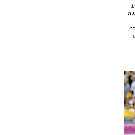
ש
שה
ה.