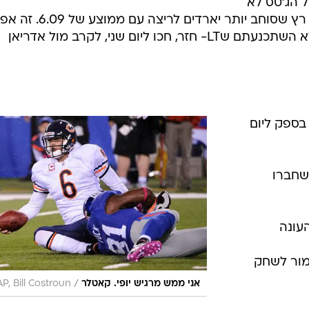
ל הג'טס לא
כל כך מתגעגעים אליו כי יש להם ביד רץ שסוחב יותר יארדים לריצה עם מ
יותר מכריס ג'ונסון מטנסי. אם עדיין לא השתכנעתם שLT- חזר, חכו ליום שני, לקרב מול אדריאן
בספק ליום
(שחברו
עונה
מור לשחק
/
אני ממש מרגיש יופי. קאטלר
AP, Bill Costroun