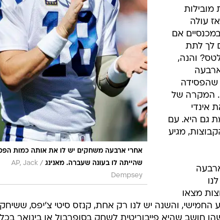
 מובילות
אז עולה
ן במכנסיים אם
 לך לתת
טס? והנה,
בארבעה
 שהפסידה
. המקרה של
 אינדי
מת גם היא. עם
בוצות, מגיע
אחרי ארבעה משחקים יש לו את אותה כמות הפס
/
שהייתה לו בעונה שעברה. מאנינג
AP, Jack
רבעה
Dempsey
נו
צות מצאו
מישי, והשנה יש לנו רק אחת, קנזס סיטי צ'יפס, ששיחק
 חושב שהיא פייבוריטית לשחק בסופרבול או בינואר בכלל