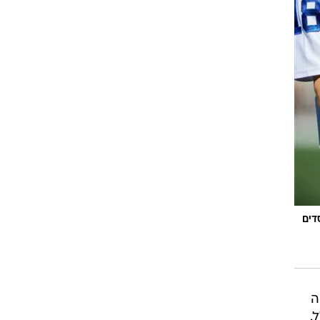
רוגבי וקריקט
גולף
ביליארד
תקצירים
דים
ה
.