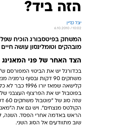
הזה ביד?
יובל קליין
6.10.2010 / 10:02
המשחק בפיטסבורג הוכיח שפלאקו
מובהקים וטומלינסון עושה חיים 
הצד האחר של פני המאנינג
בכדורגל יש את הביטוי המפורסם ש"
משחקים 90 דקות ובסוף גרמניה מ
קלישאה שמאז יורו 1996 
בפוטבול יש את הפרצוף העצבני של פי
שזה סוג 
הקולטס מנצחים". ויש גם את ה"מאנינ
הראש באדמה אחרי הפסד. השנה, לפ
שוב מתוודעים אל הסוג השני.