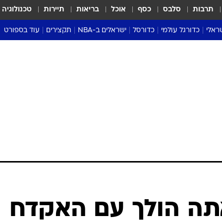
תרבות
סלבס
כסף
אוכל
בריאות
תיירות
טכנולוגיה
ראלי
כדורגל עולמי
כדורסל
ישראלים ב-NBA
תקצירים
עוד בספורט
ליגה אנגלית
ליגת העל
דני אבדיה
מונדיאל 2026
 העל
ליגה ספרדית
דאבל דריבל
NBA
נה
ליגה איטלקית
יורוליג וכדורסל אירופי
טבלאות
ו
ליגה גרמנית
ליגה לאומית
פודקאסטים
ליגה צרפתית
נבחרות ישראל בכדורסל
מסכמים מחזור
שראל
ליגת האלופות
כדורסל נשים
אבא של שבת
ית
הליגה האירופית
מעל הטבעת
דרום אמריקה
סערה בממלכה
טניס
טראש טוק
ספורט אמריקא
 אתה הולך עם האקדח
פוקר