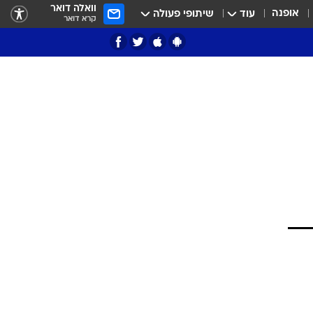
וואלה דואר
אופנה
עוד
שיתופי פעולה
קרא דואר
ציון 3
דאבל דריבל
י