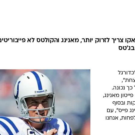
ענפים נוספים
לוח שידורים
החידה של ספור
ארכיון מדורים
כתבו לנו
 צריך לזרוק יותר, מאנינג והקולטס לא פייבוריטים
בג'טס
כדורגל
נצחת",
כבר לא כל כך נכונה.
יטון מאנינג,
של "פוטבול משחקים 60 דקות ובסוף
ג פייס", עם
חות, אנחנו