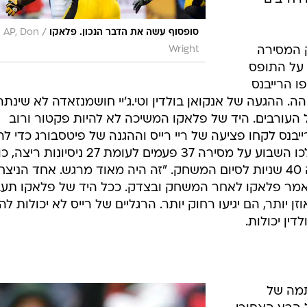
/
סופסוף עשה את הדבר הנכון. פלאקו
AP, Don
 המסירה
Wright
 על התופס
ו הרייבנס
. ההגעה של אנקואן בולדין וטי.ג'יי חושמנזאדה לא שינתה
עורבים. היד של פלאקו המשיכה לא להיות פקטור ורוב
ייבנס לקחו פציעה של ריי רייס וההגנה של פיטסבורג כדי לה
מה יש להם מתחת לאף. העורבים הלכו השבוע על מסירה 37 פעמים לעומת 27 ניסיונ
מסירת ט"ד של פלאקו לחושמנזאדה 40 שניות לסיום המשחק. "זה היה מאוד מרגש. אחד הני
, אמר פלאקו לאחר המשחק ובצדק. ככל היד של פלאקו תעב
יותר, הם יגיעו רחוק יותר. הרגליים של רייס לא יכולות לה
ין יכולות.
תמה של