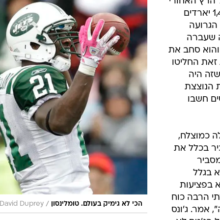
ל הרץ האחורי
תומאס ג'ונס אחרי עונה שיא של 1,402 יארדים
הגרועה
ים. בשנה שעברה
והוא סחב את
מרות זאת החליטו
שזה היה
 הנוצצת
ים חשבו
 כמוצלח,
כיר בכלל את
 מסביר
א בגלל
א בפציעות
תי הרבה כוח
/
הכי לא גימיק בעולם. טומלינסון
 David Duprey
 אמר. ג'ונס