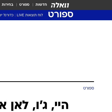
חדשות
ספורט
בחירות
ספורט
לוח תוצאות LIVE
כדורגל יש
ליגת העל Winner
סטט' ליגת
גביע המדי
גביע הטוט
שגרירים
נבחרות י
ליגה לאומ
ליגה א'
ספורט
היי, ג'ו, לאן