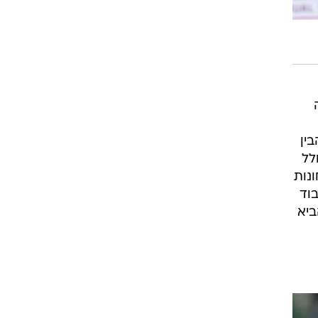
בין
ות ריצה, כולל
צחונות
וד
ביא