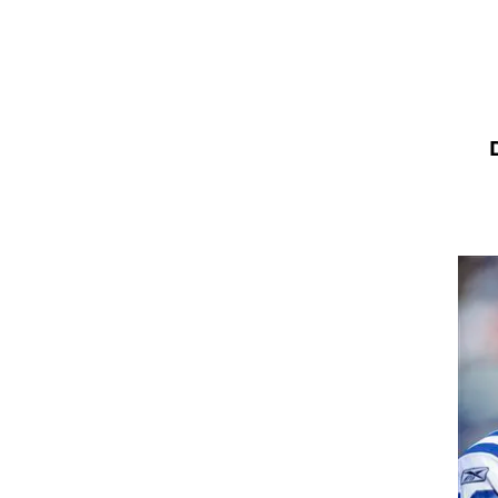
ט1
מחוץ לקווים
4-4-2
משרד החוץ
רץ על הקווים
ספורט בחקירה
סוגרים שנה
מונדיאל 2014
בראש ובראשונה
אליפות אפריקה 2015
יורו צעירות 2013
לונדון 2012
יורו 2012