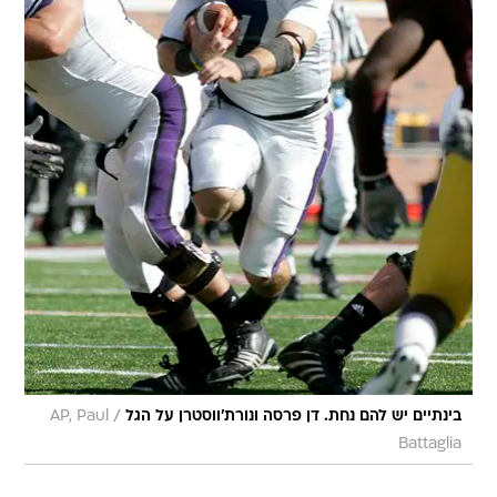
/
בינתיים יש להם נחת. דן פרסה ונורת'ווסטרן על הגל
AP, Paul
Battaglia