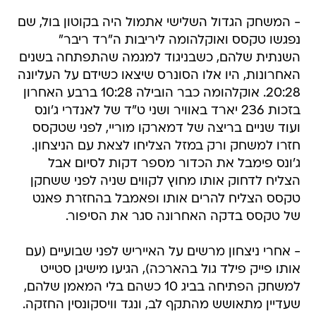
- המשחק הגדול השלישי אתמול היה בקוטון בול, שם
נפגשו טקסס ואוקלהומה ליריבות ה"רד ריבר"
השנתית שלהם, כשבניגוד למגמה שהתפתחה בשנים
האחרונות, היו אלו הסונרס שיצאו כשידם על העליונה
20:28. אוקלהומה כבר הובילה 10:28 ברבע האחרון
בזכות 236 יארד באוויר ושני ט"ד של לאנדרי ג'ונס
ועוד שניים בריצה של דמארקו מוריי, לפני שטקסס
חזרו למשחק ורק במזל הצליחו לצאת עם הניצחון.
ג'ונס פימבל את הכדור מספר דקות לסיום אבל
הצליח לדחוק אותו מחוץ לקווים שניה לפני ששחקן
טקסס הצליח להרים אותו ופאמבל בהחזרת פאנט
של טקסס בדקה האחרונה סגר את הסיפור.
- אחרי ניצחון מרשים על האייריש לפני שבועיים (עם
אותו פייק פילד גול בהארכה), הגיעו מישיגן סטייט
למשחק הפתיחה בביג 10 כשהם בלי המאמן שלהם,
שעדיין מתאושש מהתקף לב, ונגד וויסקונסין החזקה.