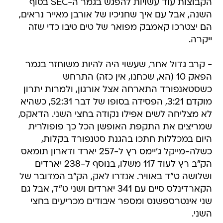
הקבוצות עוד עשויות להפגש בגמר ה-SEC בסוף
השנה, אבל עם איך שחניכיו של אורבן מאייר נראים,
הם יצטרכו קאמבק מפואר של טים טיבו כדי שזה
ייקרה.
- קרב גדול אחר, שעשוי היה להיות משוחזר בגמר
הפאק 10 (הא, שכחנו, אין כזה) התרחש
כשסטאנפורד התארחה אצל אורגון, ולמרות יתרון
מוקדם 3:21, הפסידה בסופו של דבר 52:31, כשהיא
לא מצליחה לשים אפילו נקודה בחצי השני. הדאקס,
שמריצים את התקפת האופשן הכל כך פופולרית
היום במכללות חתכו בהגנת סטנפורד בקלות,
כשלה-מייקל ג'יימס רץ ל-257 יארד ודארון תומאס
הק"ב רץ לעוד 117 משלו, בנוסף ל-238 יארדים
ושלושה ט"ד באוויר. אנדרו לאק, הק"ב המדובר של
הקארדינלס סיים עם 341 יארדים ושני ט"ד, אבל גם
שני אינטרספשנס ומספר איבודים מכריעים בחצי
השני.