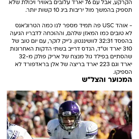
הקרקע, אבל עם 76 יארד עלובים באוויר ויכולת שלא
תספיק בהמשך מול יריבות ביג 10 קשות יותר.
- אוהד USC פה תמיד מספר לנו כמה הטרוג'אנס
לא טובים כמו המאזן שלהם, וההוכחה לדבריו הגיעה
בהפסד 32:31 לוושינגטון. ג'ייק לוקר, עם יום טוב של
310 יארד וט"ד, הנדס דרייב בשתי הדקות האחרונות
שהסתיים בפילד גול מנצח של אריק פולק מ-32
יארד וגם 223 יארד בריצה של אלן בראדפורד לא
הספיקו.
המכוער והצל"ש