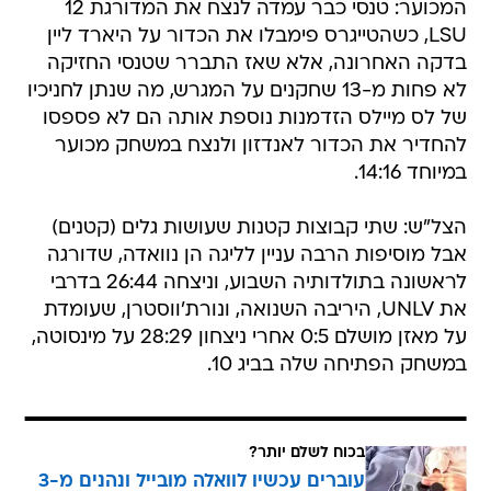
המכוער: טנסי כבר עמדה לנצח את המדורגת 12
LSU, כשהטייגרס פימבלו את הכדור על היארד ליין
בדקה האחרונה, אלא שאז התברר שטנסי החזיקה
לא פחות מ-13 שחקנים על המגרש, מה שנתן לחניכיו
של לס מיילס הזדמנות נוספת אותה הם לא פספסו
להחדיר את הכדור לאנדזון ולנצח במשחק מכוער
במיוחד 14:16.
הצל"ש: שתי קבוצות קטנות שעושות גלים (קטנים)
אבל מוסיפות הרבה עניין לליגה הן נוואדה, שדורגה
לראשונה בתולדותיה השבוע, וניצחה 26:44 בדרבי
את UNLV, היריבה השנואה, ונורת'ווסטרן, שעומדת
על מאזן מושלם 0:5 אחרי ניצחון 28:29 על מינסוטה,
במשחק הפתיחה שלה בביג 10.
בכוח לשלם יותר?
עוברים עכשיו לוואלה מובייל ונהנים מ-3