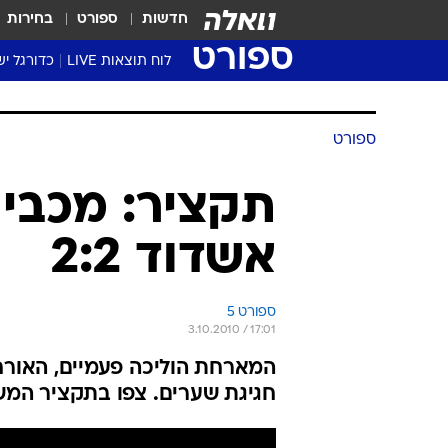
חדשות
ספורט
בחירות
ספורט
לוח תוצאות LIVE
כדורגל יש
ליגת העל Winner
סטט' ליגת
ספורט
גביע המדי
גביע הטוט
תקציר: מכבי 
שגרירים
אשדוד 2:2
נבחרות י
ליגה לאומ
ליגה א'
ספורט 5
3.10.2010 / 17:01
חגיגת שערים. צפו בתקציר המ