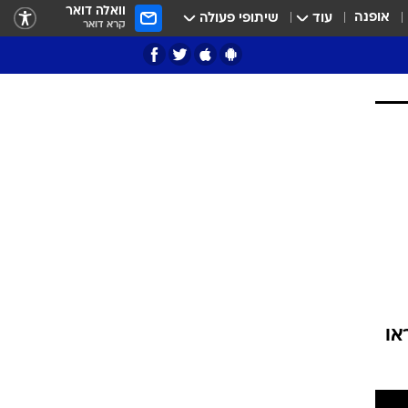
וואלה דואר
אופנה
עוד
שיתופי פעולה
קרא דואר
ציון 3
דאבל דריבל
. כ-1,000 צופים ראו
י