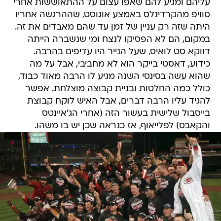
עליהם ומגיע להם שאפו עצום על ההתאוששות אחרי
סוויפ מהקרדינלס באמצע אוגוסט, שההרגשה אחריו
היתה שזה רק עניין של זמן עד שהם מאבדים את זה.
במקום, הם לא הפסיקו לנצח ומי שנשברה הייתה
דווקא סט לואיס, שעל הנייר היו עדיפים בהרבה.
כידוע, דאסטי בייקר הוא לא מחביבי, אבל על מה
שהוא עשה בסינסי השנה מגיע לו הרבה מאוד כבוד,
כולל כמה החלטות ובניית קבוצה מוצלחת. אפשר
להגיד עליו הרבה דברים, אבל האיש לוקח קבוצת
בייסבול שלישית בעשור הזה (אחרי הג'איינטס
והקאבס) לפלייאוף, אז כנראה שכן יש בו משהו.