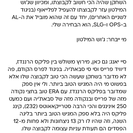
השחקן שהיה הכי חשוב לקבוצתו, ומכיוון שג'וש
המילטון עזר לקבוצתו להעפיל לפלייאוף (בניגוד
לשניים האחרים), יחד עם זה שהוא מוביל את ה-AL
ב-OPS ו-SLG, הוא הבחירה שלי.
מי ייבחר: ג'וש המילטון
סיי יאנג: גם כאן, מירוץ משולש בין פליקס הרננדז,
דיוויד פרייס וסי סי סבאת'יה. בניגוד לפרס הקודם, פה
לא מדובר בשחקן שעשה הכי טוב לקבוצה שלו אלא
בפשוט מי היה המגיש הטוב ביותר. ולי אין ספק
שמדובר בפליקס הרננדז. עם ERA טוב בחצי נקודה
מזה של פרייס ובנקודה מזה של סבאת'יה ועם כמעט
250 אינינגים והכי הרבה סטרייקאאוטס (232), קינג
פליקס היה בלא ספק המגיש הטוב ביותר בליגה
השנה, וזה שהיו לו רק 13 ניצחונות ולא פחות מ-12
הפסדים הם תעודת עניות עצומה לקבוצה שלו.