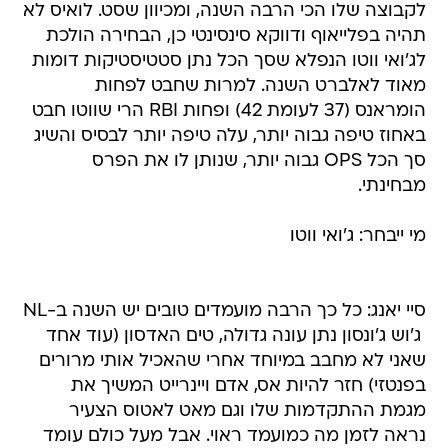
לקבוצה שלו הכי הרבה השנה, ומכיוון שסט. לואיס לא
תהיה בפלייאוף ודווקא סינסינטי כן, הבחירה הולכת
לג'ואי ווטו הנפלא שסך הכל נתן סטטיסטיקות דומות
מאוד לאלברט השנה. למרות שחבט לפחות
הומראנס (37 לעומת 42) ופחות RBI הרי שווטו חבט
באחוז טיפה גבוה יותר, עלה טיפה יותר לבסיס והשיג
סך הכל OPS גבוה יותר, שנותן לו את הפרס
מבחינתי.
מי ייבחר: ג'ואי ווטו
סיי יאנג: כל כך הרבה מועמדים טובים יש השנה ב-NL
 ג'וש ג'ונסון נתן עונה גדולה, טים האדסון (עוד אחד
שאני לא מחבב במיוחד אחרי שהאכיל אותי מרורים
בפנטזי) חזר להיות אס, אדם ויינרייט המשיך את
מגמת ההתקדמות שלו וגם מאט לאטוס הצעיר
נראה לזמן מה כמועמד ראוי. אבל מעל כולם עומד