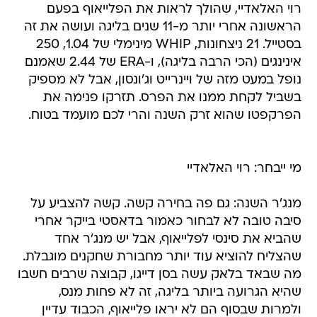
רוי האלאדיי, שהולך לראות את הפלייאוף בפעם
הראשונה אחרי יותר מ-11 שנים בליגה ועושה את זה
בסטייל. 21 ניצחונות, WHIP מינימלי של 1.04, 250
אינינגים (הכי הרבה בליגה), ו-ERA של 2.44 שאמנם
נופל במעט מזה של ויינרייט וג'ונסון, אבל לא מספיק
בשביל לקחת ממנו את הפרס. תזרקו פנימה את
הפרקפטו שהוא זרק השנה והרי לכם מועמד בטוח.
מי ייבחר: רוי האלאדיי
מנג'ר השנה: גם פה בחירה קשה. קשה להצביע על
סיבה טובה לא לבחור כאמור בדאסטי בייקר אחרי
שהביא את סינסי לפלייאוף, אבל יש מנג'ר אחד
שהצליח להוציא עוד יותר מחבורת שחקנים מוגבלת.
מה שבאד בלאק עשה בסן דייגו, קבוצה שרבים חשבו
שהיא הגרועה ביותר בליגה, זה לא פחות מנס,
ולמרות שבסוף הם לא יראו פלייאוף, הכבוד עדיין