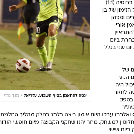
הזכור מביניהם הוא שער השוויון מול ברוסיה (1:1)
על הזימון של בן
ים ומכהן
ן אורי
התראיין
חרת ביום
ום שני בגלל
ם של
ם הגיע
כול היה
ה לחזור
/
ינסה להתאמן בסוף השבוע. עזריאל
מגד גוזני
 בספק
ית"ר
סף ואלברז ערכו היום אימון ריצה בלבד כחלק מהליך החלמתם
חלוטין למשחק. מחר יהנו שחקני הקבוצה מיום חופשי הודות
ביום שישי.