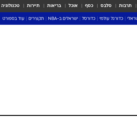
תרבות
סלבס
כסף
אוכל
בריאות
תיירות
טכנולוגיה
ראלי
כדורגל עולמי
כדורסל
ישראלים ב-NBA
תקצירים
עוד בספורט
ליגה אנגלית
ליגת העל
דני אבדיה
מונדיאל 2026
 העל
ליגה ספרדית
דאבל דריבל
NBA
נה
ליגה איטלקית
יורוליג וכדורסל אירופי
טבלאות
ו
ליגה גרמנית
ליגה לאומית
פודקאסטים
ליגה צרפתית
נבחרות ישראל בכדורסל
מסכמים מחזור
שראל
ליגת האלופות
כדורסל נשים
אבא של שבת
ית
הליגה האירופית
מעל הטבעת
דרום אמריקה
סערה בממלכה
טניס
טראש טוק
ספורט אמריקא
פוקר