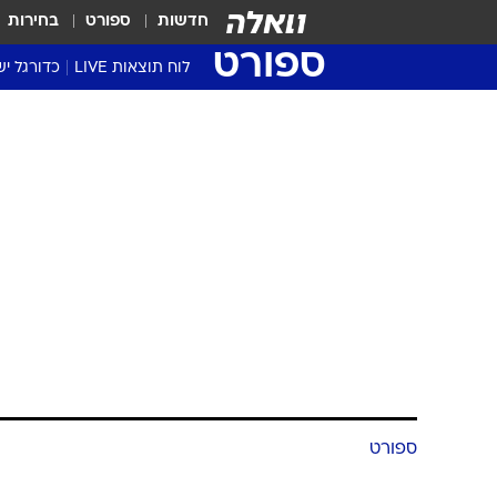
חדשות
ספורט
בחירות
ספורט
לוח תוצאות LIVE
כדורגל יש
ליגת העל Winner
סטט' ליגת
גביע המדי
גביע הטוט
שגרירים
נבחרות י
ליגה לאומ
ליגה א'
ספורט