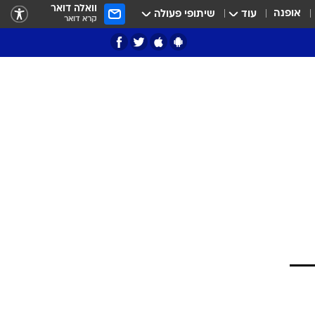
וואלה דואר
אופנה
עוד
שיתופי פעולה
קרא דואר
ציון 3
דאבל דריבל
י