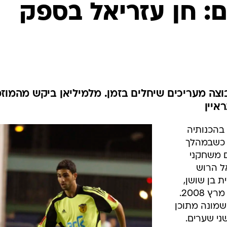
ענפים נוספים
ם: חן עזריאל בספק
לוח שידורים
החידה של ספור
ארכיון מדורים
כתבו לנו
צה מעריכים שיחלים בזמן. מלמיליאן ביקש מהמוזמ
איין
 בהכנותיה
 כשבמהלך
ם משחקני
ל הרוש
 בן שושן,
שחוזר לסגל הנבחרת לראשונה מאז מרץ 2008.
רת, שמונה מתוכן
י שערים.