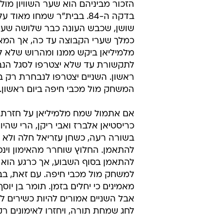
בדקה ה-84. בבית"ר שמחו מאוד 
שושן, שכבש העונה כבר שלושה שער
כמלך שערי הקבוצה עד כה, אך המאמ
מלמיליאן ביקש ממנו ומהרוש שלא ל
לתקשורת עד שלא יצטרפו לסגל הנב
ראשון. השניים יצטרפו לנבחרת רק בי
המשחק מול מכבי חיפה ביום ראשון.
אם אתמול שמח מלמיליאן על חזרת
כריסטיאן אלברז ואבי ריקן, הרי שהיו
בשורה רעה, כשחן עזריאל חלה ולא י
להתאמן. החלוץ שוחרר מהאימון וינס
להתאמן בסוף השבוע, אך כרגע הוא
למשחק מול מכבי חיפה. עם זאת, בב
מאמינים כי יחלים בזמן. תומר בן יו
אבל השניים אמורים להיות כשירים ל
לחג שמחת תורה, ויחזרו לאימונים רק 