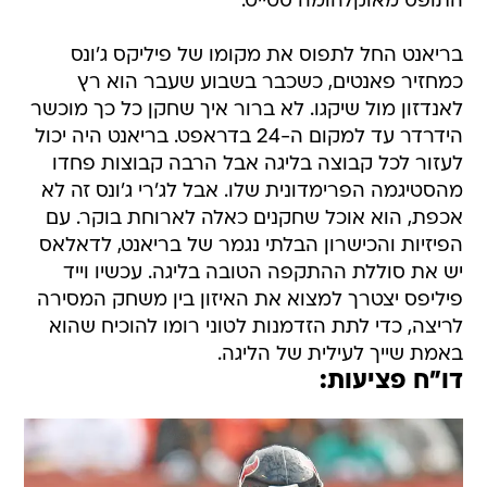
התופס מאוקלהומה סטייט.
בריאנט החל לתפוס את מקומו של פיליקס ג'ונס
כמחזיר פאנטים, כשכבר בשבוע שעבר הוא רץ
לאנדזון מול שיקגו. לא ברור איך שחקן כל כך מוכשר
הידרדר עד למקום ה-24 בדראפט. בריאנט היה יכול
לעזור לכל קבוצה בליגה אבל הרבה קבוצות פחדו
מהסטיגמה הפרימדונית שלו. אבל לג'רי ג'ונס זה לא
אכפת, הוא אוכל שחקנים כאלה לארוחת בוקר. עם
הפיזיות והכישרון הבלתי נגמר של בריאנט, לדאלאס
יש את סוללת ההתקפה הטובה בליגה. עכשיו וייד
פיליפס יצטרך למצוא את האיזון בין משחק המסירה
לריצה, כדי לתת הזדמנות לטוני רומו להוכיח שהוא
באמת שייך לעילית של הליגה.
דו"ח פציעות: