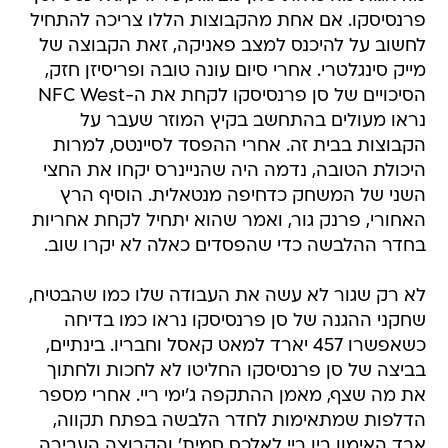
פרנסיסקו. אם אחת מהקבוצות הללו צריכה להתחיל
לחשוב על להיכנס למצב פאניקה, זאת הקבוצה של
מייק סינגלטרי. אחרי סיום עונה טובה ופריסיזן חזק,
הסיכויים של סן פרנסיסקו לקחת את ה-NFC West
נראו מעולים בהתחשב בקיץ המוזר שעבר על
הקבוצות בבית זה. אחרי ההפסד לסיינטס, למרות
היכולת הטובה, נדמה היה שהניינרס יקחו את החצי
השני של המשחק כדחיפה מנטאלית. הוסיף הרץ
האחורי, פרנק גור, ואמר שהוא יתחיל לקחת אחריות
בחדר ההלבשה כדי שהפסדים כאלה לא יקרו שוב.
לא רק שגור לא עשה את העבודה שלו כמו שהבטיח,
שחקני ההגנה של סן פרנסיסקו נראו כמו בדיחה
כשאפשרו 457 יארד למאט קאסל וחבריו. בינתיים,
בביצה של סן פרנסיסקו החליטו לא לחכות ולחתוך
את מה שצף, מאמן ההתקפה ג'ימי ריי. אחרי מספר
הדלפות שמתאימות לחדר הלבשה בפתח תקווה,
אבד האימון בין ריי לאלכס סמית' והקבוצה העבירה