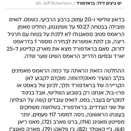
/
יש ביצים לילד. בראדפורד
AP, Jeff Robertson
בדאון שלישי ו-20 עמוק ברבע הרביעי, כשסט. לואיס
מובילה בבטחה 10:27 על וושינגטון, החליט מאמן
הראמס סטיב ספאגנולו לא ללכת על בטוח עם תרגיל
ריצה, וכן לתת אפשרות לבחירה מספר 1 בדראפט
לזרוק. סאם בראדפורד מצא את מארק קלייטון ל-25
יארד ובסיום הדרייב הראמס השיגו שער שדה.
ההחלטה הזאת הראתה עד כמה הראמס מאמינים
בק"ב הצעיר מאוקלהומה. מוקדם לקבוע לאן
הקריירה של בראדפורד תלך, לכיוון של באסט או
פרו-בול, אנחנו רק בשבוע השלישי, אבל בניגוד
למקרים בעבר, בסט. לואיס עובדים קשה על הצלחה
של שני הצדדים. בראדפורד, בשלושה משחקים
בעונתו הראשונה, ניסה למסור 117 פעמים, יותר
מפייטון מאנינג (114), ברט פארב (72), מאט ריאן
(64), ג'יי קאטלר (82), ג'ו פלאקו (79), מארק סאנצ'ז