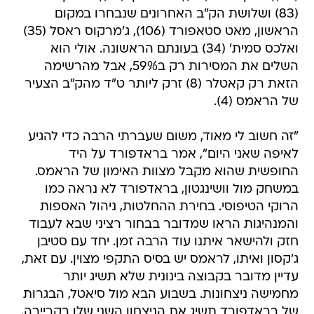
(83) ושלושת הק"ב האחרונים שנבחרו במקום
הראשון, מאט סטאפורד (106), ג'מרקוס ראסל (35)
ואלכס סמית' (34) בעונתם הראשונה. אולי הוא
השלים את המסירות רק ב59%, אבל מהרשימה
הזאת רק קאטלר (8) זרק ליותר ט"ד מהק"ב הצעיר
של הראמס (4).
"זה חשוב לי מאוד, משום שעברתי הרבה כדי להגיע
לאיפה שאני היום", אמר בראדפורד על היד
החופשית שהוא מקבל מצוות האימון של הראמס.
במשחק מול וושינגטון, בראדפורד לא נראה כמו
הרוקי הטיפוסי. בחירת ההחלטות, ניהול האספות
והמנהיגות הראו שמדובר בבחור רציני שבא לעבוד
חזק ולהישאר איתנו עוד הרבה זמן. יחד עם סטיבן
ג'קסון ואיתו, לראמס יש בסיס התקפי מצוין. עם זאת,
עדיין מדובר בקבוצה בינונית שלא תשיג יותר
מחמישה ניצחונות. בשבוע הבא מול סיאטל, הבגרות
של בראדפורד תשיג את הניצחון השני שלו בקריירה.