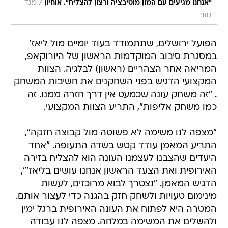
/
"אנחנו מגיעים עם המון מוטיבציה ורצון להצליח". אוחיון
מגד
גוזני
הפועל ירושלים, שתתמודד בעוד יומיים מול ליאז'
במסגרת סיבוב המוקדמות הראשון של היורוקאפ,
המריאה אחר הצהריים (ראשון) לבלגיה. הצוות
המקצועי הדגיש בפני השחקנים את חשיבות המשחק
. "זה משחק עונה שכמעט אין דרך חזרה ממנו. זה
כמו משחק אליפות", התריע הצוות המקצועי.
"מצפה לנו משימה לא פשוטה מול קבוצה חזקה",
התריע המאמן עודד קטש בשדה התעופה. "אחד
היעדים שהצבנו לעצמנו העונה הוא להצליח בזירה
האירופית ואת הצעד הראשון אנחנו עושים בליאז'",
הדגיש המאמן. "נצטרך לבוא מרוכזים, לעשות
מינימום טעויות ולשחק חזק בהגנה כדי לעצור אותם.
המטרה היא לפתוח את העונה האירופית ברגל ימין
ולהשלים את המשימה במלחה. מצפה לנו עבודה