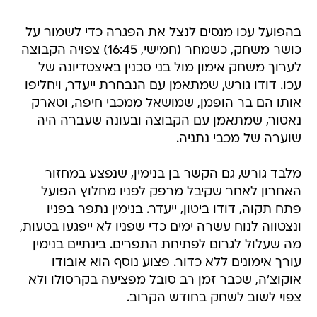
כושר משחק, כשמחר (חמישי, 16:45) צפויה הקבוצה
לערוך משחק אימון מול בני סכנין באיצטדיונה של
עכו. דודו גורש, שמתאמן עם הנבחרת ייעדר, ויחליפו
אותו הם בר הופמן, שמושאל ממכבי חיפה, וטארק
נאטור, שמתאמן עם הקבוצה ובעונה שעברה היה
שוערה של מכבי נתניה.
מלבד גורש, גם הקשר בן בנימין, שנפצע במחזור
האחרון לאחר שקיבל מרפק לפניו מחלוץ הפועל
פתח תקוה, דודו ביטון, ייעדר. בנימין נתפר בפניו
ונצטווה לנוח עשרה ימים כדי שפניו לא ייפגעו בטעות,
מה שעלול לגרום לפתיחת התפרים. בינתיים בנימין
עורך אימונים ללא כדור. פצוע נוסף הוא אובודו
אוקוצ'ה, שכבר זמן רב סובל מפציעה בקרסולו ולא
צפוי לשוב לשחק בחודש הקרוב.
שוערה השני של הפועל עכו, שלומי איטח, שעבר לפני
כשבועיים צילום לפציעה בברכו, היה בטוח כי ישוב