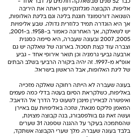
כבר 52 שנים שבשאלקה חולמים על דבר אחד -
אליפות. הקבוצה מגלזנקירשן ראתה את היריבה
השנואה דורטמונד חוגגת בליגה וגם בליגת האלופות,
אך היא הוגדרה תמיד כלוזרית גדולה. שבע אליפויות
יש לשאלקה, אך האחרונה כאמור ב-1958. ב-2001,
2005, 2007 ובעונה שעברה, היא סיימה כסגנית
וצברה עוד קצת תסכול. בארונה של שאלקה יש גם
ארבעה גביעי גרמניה וכן תואר אירופי אחד - גביע
אופ"א מ-1997. זה יהיה ביקורה הרביעי בשלב הבתים
של ליגת האלופות, אבל הראשון בישראל.
בעונה שעברה לא הייתה רחוקה שאלקה מזכייה
באליפות, כשלקראת הסיום בעטה בדלי כמה פעמים
ואיפשרה לבאיירן מינכן לשעוט כל הדרך אל הדאבל.
המאמן פליקס מגאת', שזכה באליפויות עם באיירן
ועשה זאת גם בוולפסבורג, בנה קבוצה מצוינת,
שהסתמכה בעיקר על ההגנה שספגה 31 שערים
בלבד בעונה שעברה. מלך שערי הקבוצה אשתקד,