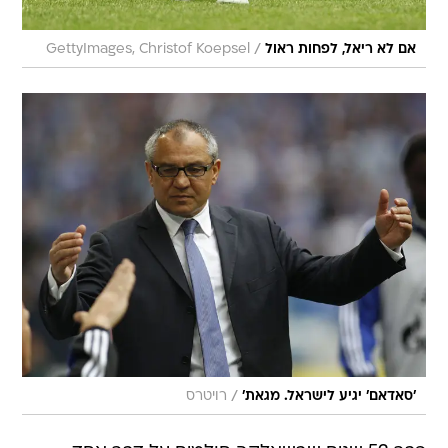
/
אם לא ריאל, לפחות ראול
GettyImages, Christof Koepsel
/
'סאדאם' יגיע לישראל. מגאת'
רויטרס