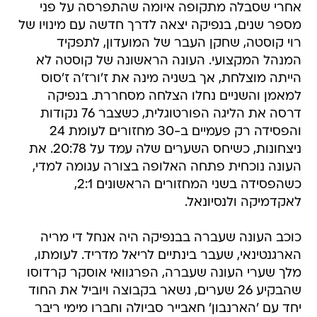
אחרי שסבלה מתקופה איומה שהתפרסה על פני
מספר שנים, בנפיקה יצאה לדרך חדשה עם מינויו של
רוי קוסטה, שחקן העבר של המועדון, לתפקיד
המנהל המקצועי. העונה הראשונה של קוסטה לא
הייתה מוצלחת, אך בשניה מינה את ז'ורז'ה ז'סוס
למאמן והשניים נחלו הצלחה מסחררת. בנפיקה
דרסה את הליגה הפורטוגלית, כשצבר 76 נקודות
והפסידה רק פעמיים ב-30 מחזורים לעומת 24
ניצחונות, כשיחס השערים שלה עמד על 20:78. את
העונה נוכחית פתחה האלופה בצורה עגומה למדי,
כשהפסידה בשני המחזורים הראשונים 2:1,
לאקדמיקה ולנסיונאל.
כוכב העונה שעברה בבנפיקה היה אנחל די מריה
הארגנטינאי, שעבר בינתיים לריאל מדריד. לעומתו,
מלך שערי העונה שעברה, הפרגוואי אוסקר קרדוסו
שהבקיע 26 שערים, נשאר בקבוצה ויוביל את החוד
יחד עם 'הארנבון' חאבייר סביולה וחברו מימי ריבר