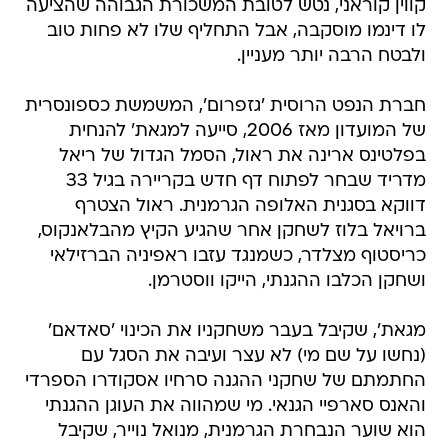
קווין קוראני, נטש לטובת המשכורת הגבוהה שהציעה
לו דינמו מוסקבה, אבל התחליף שלו לא פחות טוב
ולבטח הרבה יותר מעניין.
חברת הנפט הרוסית 'גזפרום', המשמשת כספונסרית
של המועדון מאז 2006, סייעה למגאת' להנחית
בפלטינס ארינה את ראול, הסמל הגדול של ריאל
מדריד שבחר לפתוח דף חדש בקריירה בגיל 33
דווקא בסגנית האלופה הגרמנית. ראול הצטרף
ברויאל בלוז לשחקן אחר שהגיע הקיץ מהבלאנקוס,
כריסטוף מצלדר, כשמנגד עזבו ראפיניה הברזילאי
ושחקן הכלבו ההגנתי, הייקו ווסטרמן.
מגאת', שקיבל בעבר משחקניו את הכינוי 'סאדאם'
(נחשו על שם מי) לא עצר ועיבה את הסגל עם
החתמתם של שחקני ההגנה סרחיו אסקודרו הספרדי
והאנס סארפיי הגנאי. מי שמהווה את העוגן ההגנתי
הוא שוער הנבחרת הגרמנית, מנואל נוייר, שקיבל