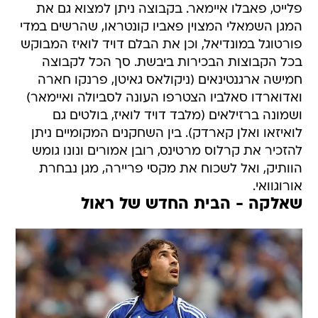
פלייט, פאבלו איימאר. בקבוצה ניתן למצוא גם את
המגן השמאלי המצוין פאביו קונטראו, שהרשים במדי
פורטוגל במונדיאל, וכן את הבלם דויד לואיז המבוקש
בכל הקבוצות הבכירות ביבשת. סך הכל לקבוצה
חמישה ארגנטינאים (ניקולאס גאיטן, פרנקו חארה
ואדוארדו סאלביו הצטרפו העונה לסביולה ואיימאר)
ושמונה ברזילאים (מלבד דויד לואיז, בולטים גם
לואיזאו ואלן קארדק). בין השחקנים המקומיים ניתן
להזכיר את קרלוס מרטינס, רובן אמורים ונונו גומש
הוותיק, ואל לשכוח את מקסי פריירה, מגן נבחרת
אורוגוואי.
שאלקה - הבית החדש של ראול