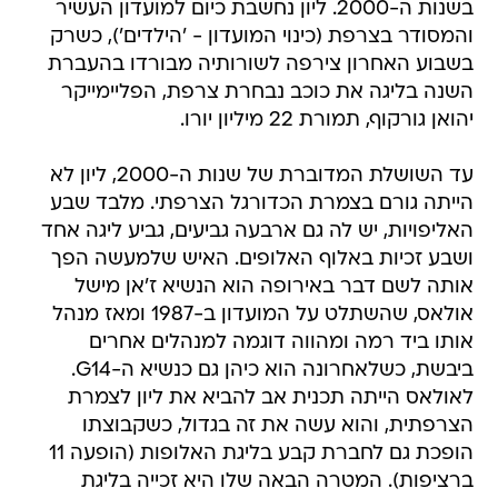
בשנות ה-2000. ליון נחשבת כיום למועדון העשיר
והמסודר בצרפת (כינוי המועדון - 'הילדים'), כשרק
בשבוע האחרון צירפה לשורותיה מבורדו בהעברת
השנה בליגה את כוכב נבחרת צרפת, הפליימייקר
יהואן גורקוף, תמורת 22 מיליון יורו.
עד השושלת המדוברת של שנות ה-2000, ליון לא
הייתה גורם בצמרת הכדורגל הצרפתי. מלבד שבע
האליפויות, יש לה גם ארבעה גביעים, גביע ליגה אחד
ושבע זכיות באלוף האלופים. האיש שלמעשה הפך
אותה לשם דבר באירופה הוא הנשיא ז'אן מישל
אולאס, שהשתלט על המועדון ב-1987 ומאז מנהל
אותו ביד רמה ומהווה דוגמה למנהלים אחרים
ביבשת, כשלאחרונה הוא כיהן גם כנשיא ה-G14.
לאולאס הייתה תכנית אב להביא את ליון לצמרת
הצרפתית, והוא עשה את זה בגדול, כשקבוצתו
הופכת גם לחברת קבע בליגת האלופות (הופעה 11
ברציפות). המטרה הבאה שלו היא זכייה בליגת