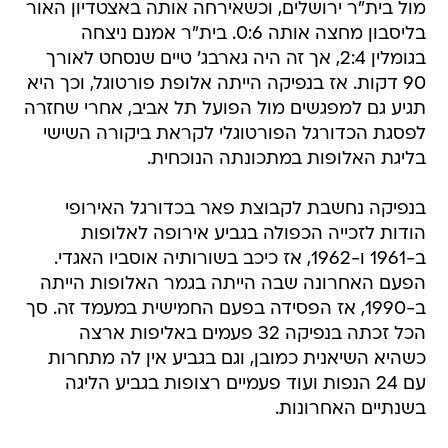
מול בית"ר ירושלים, וכשאירחה אותה באצטדיון האור
בליסבון מחצה אותה 0:6. בית"ר אמנם ניצחה
בגומלין 2:4, אך זה היה גארבג' טיים שנסחט לאורך
90 דקות. אז בנפיקה הייתה אלופת פורטוגל, וכך היא
תגיע גם למפגשים מול הפועל תל אביב, אחרי שחזרה
לפסגת הכדורגל הפורטוגלי לקראת ביקורה השישי
בליגת האלופות במתכונתה הנוכחית.
בנפיקה נחשבת לקבוצת פאר בכדורגל האירופי
הודות לזכייה הכפולה בגביע אירופה לאלופות
ב-1961 ו-1962, אז כיכב בשורותיה אוסביו האגדי.
הפעם האחרונה שבה הייתה בגמר האלופות הייתה
ב-1990, אז הפסידה בפעם החמישית במעמד זה. סך
הכל זכתה בנפיקה 32 פעמים באליפות ארצה
כשהיא השיאנית כמובן, וגם בגביע אין לה מתחרות
עם 24 הנפות ועוד פעמיים רצופות בגביע הליגה
בשנתיים האחרונות.