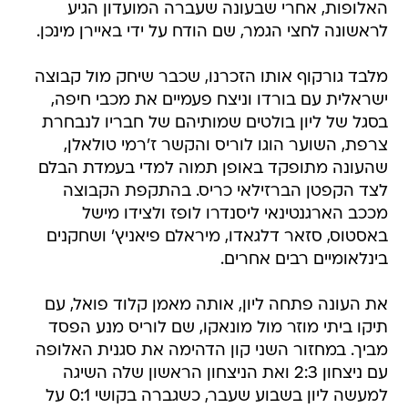
האלופות, אחרי שבעונה שעברה המועדון הגיע
לראשונה לחצי הגמר, שם הודח על ידי באיירן מינכן.
מלבד גורקוף אותו הזכרנו, שכבר שיחק מול קבוצה
ישראלית עם בורדו וניצח פעמיים את מכבי חיפה,
בסגל של ליון בולטים שמותיהם של חבריו לנבחרת
צרפת, השוער הוגו לוריס והקשר ז'רמי טולאלן,
שהעונה מתופקד באופן תמוה למדי בעמדת הבלם
לצד הקפטן הברזילאי כריס. בהתקפת הקבוצה
מככב הארגנטינאי ליסנדרו לופז ולצידו מישל
באסטוס, סזאר דלגאדו, מיראלם פיאניץ' ושחקנים
בינלאומיים רבים אחרים.
את העונה פתחה ליון, אותה מאמן קלוד פואל, עם
תיקו ביתי מוזר מול מונאקו, שם לוריס מנע הפסד
מביך. במחזור השני קון הדהימה את סגנית האלופה
עם ניצחון 2:3 ואת הניצחון הראשון שלה השיגה
למעשה ליון בשבוע שעבר, כשגברה בקושי 0:1 על