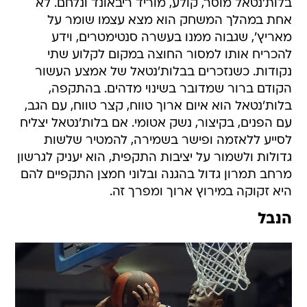
בלות'נטאל מוסר, קולע, מוריד ריבאונד ונלחם. לא
אחת במהלך המשחק הוא מצא עצמו שומר על
מאריץ', שגבוה ממנו בעשרה סנטימטרים, וידע
להכריח אותו למסור החוצה במקום לקלוע שתי
נקודות. כשנזכרים בבלות'נטאל של אמצע העשור
הקודם ברור שמדובר בשינוי מדהים. בהתקפה,
בלות'נטאל הוא איום ארוך טווח, קצר טווח, עם הגב,
עם הפנים, בקיצור, נשק אטומי. אם בלות'נטאל יצליח
לסייע ללאזמה ופישר בשמירה, להמטיר שלשות
גדולות ולשמור על יציבות התקפית, הוא יעניק לגרשון
מרחב תמרון גדול בהגנה ובלוני חמצן התקפיים להם
היא זקוקה במירוץ ארוך ומפרך זה.
הנבל