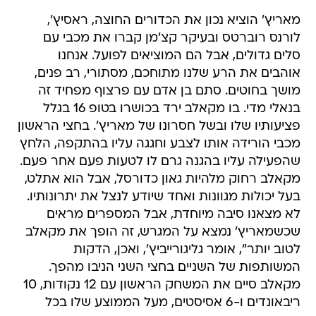
מאריץ' הוציא נכון את הכדורים החוצה, ראסיץ',
לורנס רוברטס ובעיקר קצ'מן קברו את מכבי עם
סלים גדולים, אבל הם המוציאים לפועל. אנחנו
אוהבים את הרע שלנו מתוחכם, מסתורי, רב פנים,
מושך בחוטים. סתם בן אדם עם פרצוף מפחיד זה
בנאלי מדי. בו מקאלב ירד בכושרו בטופ 16 בגלל
פציעותיו שלו ובשל חסרונו של מאריץ'. בחצי הראשון
מכבי הורידה אותו לצבע וחגגה עליו בהתקפה, הלחץ
שהפעילה עליו בהגנה גרם לו לטעות פעם אחר פעם.
מקאלב רחוק מלהיות גאון כדורסל, אבל הוא אתלט,
בעל יכולות מגוונות ואחד שיודע לנצל את יתרונותיו.
לא מצאנו סיבה מיוחדת, אבל המספרים מראים
שכשמאריץ' נמצא על המגרש, זה הופך את מקאלב
לטוב יותר", אומר גליגורייביץ', ואכן, הדקות
המשותפות של השניים בחצי השני הניבו מהפך.
מקאלב סיים את המשחק הראשון עם 12 נקודות, 10
ריבאונדים ו-6 אסיסטים, מעל הממוצע שלו בכל