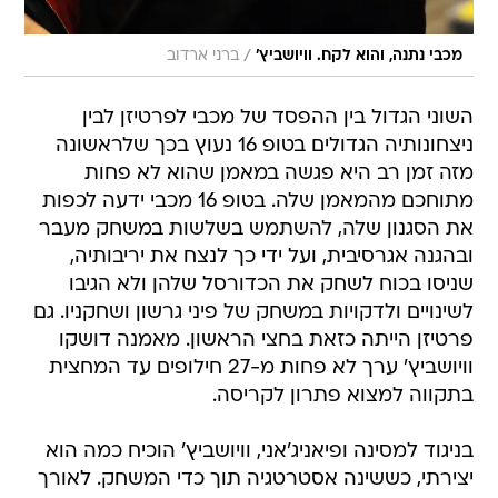
/
מכבי נתנה, והוא לקח. וויושביץ'
ברני ארדוב
השוני הגדול בין ההפסד של מכבי לפרטיזן לבין
ניצחונותיה הגדולים בטופ 16 נעוץ בכך שלראשונה
מזה זמן רב היא פגשה במאמן שהוא לא פחות
מתוחכם מהמאמן שלה. בטופ 16 מכבי ידעה לכפות
את הסגנון שלה, להשתמש בשלשות במשחק מעבר
ובהגנה אגרסיבית, ועל ידי כך לנצח את יריבותיה,
שניסו בכוח לשחק את הכדורסל שלהן ולא הגיבו
לשינויים ולדקויות במשחק של פיני גרשון ושחקניו. גם
פרטיזן הייתה כזאת בחצי הראשון. מאמנה דושקו
וויושביץ' ערך לא פחות מ-27 חילופים עד המחצית
בתקווה למצוא פתרון לקריסה.
בניגוד למסינה ופיאניג'אני, וויושביץ' הוכיח כמה הוא
יצירתי, כששינה אסטרטגיה תוך כדי המשחק. לאורך