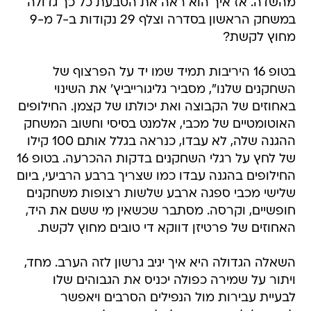
מהשדה. אז איך הוא ראה את הטבעת כל כך גדולה
במשחק הראשון בסדרה וצלף 29 נקודות ב-7 מ-9
מחוץ לקשת?
בטופ 16 היריבות תמיד שמו יד על הפרצוף של
השחקנים שלנו", מסביר גליגורייביץ' את השינוי
באחוזים של הקבוצה ואת יכולתו של קצמן. החילופים
האוטומטיים של מכבי, אלמנט בסיסי וחשוב המשחק
ההגנה שלה, לא עבדו, כנראה בגלל אותם 100 קילו
של לחץ על רגלי השחקנים בדקות ההכרעה. בטופ 16
החילופים בהגנה עבדו כמו שצריך ברבע הרביעי, ביום
שלישי מכבי ספגה ארבע שלשות רצופות משחקנים
חופשיים, וקרסה. מסתבר שכשאין מי ששם את היד,
האחוזים של פרטיזן דווקא די טובים מחוץ לקשת.
השאלה הגדולה היא איך יגיב גרשון לזה הערב. מחד,
ויתור על שמירה כפולה יכניס את הגבוהים שלו
לבעיית עבירות מול הנפילים הסרבים ויאפשר