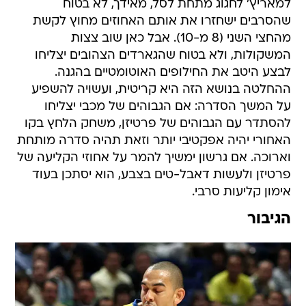
למאריץ' לחגוג מתחת לסל, מאידך, לא בטוח
שהסרבים ישחזרו את אותם האחוזים מחוץ לקשת
מהחצי השני (8 מ-10). אבל כאן שוב צצות
המשקולות, ולא בטוח שהגארדים הצהובים יצליחו
לבצע היטב את החילופים האוטומטיים בהגנה.
ההחלטה בנושא הזה היא קריטית, ועשויה להשפיע
על המשך הסדרה: אם הגבוהים של מכבי יצליחו
להסתדר עם הגבוהים של פרטיזן, משחק הלחץ בקו
האחורי יהיה אפקטיבי יותר וזאת תהיה סדרה מותחת
וארוכה. אם גרשון ימשיך להמר על אחוזי הקליעה של
פרטיזן ולעשות דאבל-טים בצבע, הוא יסתכן בעוד
אימון קליעות סרבי.
הגיבור