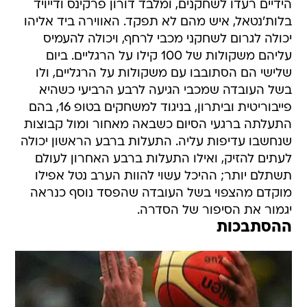
הידיים רעדו לשחקנים, ומלבד דורון פרקינס ודייויד
בלות'נטאל, איש מהם לא תפקד. האווירה ביד אליהו
יכולה לגרום לשחקני מכבי לרחף, ויכולה להעמיס
עליהם משקולות של 100 קילו על הרגליים. ביום
שלישי הם הסתובבו עם משקולות על הרגליים, ולו
בשל העובדה שמכבי הגיעה לרבע הרביעי כשהיא
פייבוריטית וביתרון, בניגוד למשחקים בטופ 16, בהם
התעלתה ברגעי הסיום כשבאה מאחור ומול קבוצות
שנחשבו עדיפות עליה. התעלות ברבע הראשון יכולה
לעתים להזיק, ואילו התעלות ברבע האחרון לעולם
תשתלם יותר; ההיכל עשוי להוות הערב נטל אפילו
מוקדם מהצפוי בשל העובדה שהפסד נוסף כנראה
יגמור את הסיפור של הסדרה.
ההסתבכות