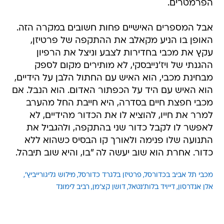
הפרמטרים.
אבל המספרים האישיים פחות חשובים במקרה הזה.
האופן בו הניע מקאלב את ההתקפה של פרטיזן,
עקץ את מכבי בחדירות לצבע וניצל את הרפיון
ההגנתי של ויז'נייבסקי, לא מותירים מקום לספק 
מבחינת מכבי, הוא האיש עם החתול הלבן על הידיים,
הוא האיש עם היד על הכפתור האדום. הוא הנבל. אם
מכבי חפצת חיים בסדרה, היא חייבת החל מהערב
למרר את חייו, להוציא לו את הכדור מהידיים, לא
לאפשר לו לקבל כדור שני בהתקפה, ולהגביל את
התנועה שלו פנימה ולאורך קו הבסיס כשהוא ללא
כדור. אחרת הוא שוב יעשה לה "בו, והיא שוב תיבהל.
מכבי תל אביב בכדורסל
פרטיזן בלגרד כדורסל
מילוש גליגורייביץ'
אלן אנדרסון
דייויד בלות'נטאל
דושן קצ'מן
רביב לימונד