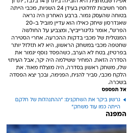
אפילו שבמחצית היא הובילה ביתרון 14 בלבד, יתרון
חסר חשיבות לחלוטין בעידן 24 השניות, מכבי הייתה
בטוחה שהעסק גמור. ברבע האחרון היה נראה
שאנדרסון שיחק כאילו הוא עדיין מוביל ב-20
הפרש", אומר גליגורייביץ', ומצביע על החולשה
המנטלית של מכבי בדקות ההכרעה. אחרי הסטירה
שחטפה מכבי במשחק הראשון, היא לא תזלזל יותר
בפרטיזן, בטח לא הערב, כשהפסד נוסף יגמור את
הסדרה הזאת. המחיר ששילמה היה יקר, אבל העיתוי
שלו, משחק ראשון בסדרה, היה מוצלח מאוד. את
הלקח מכבי, סביר להניח, הפנימה, ובכך יצא הפסדה
בשכרה.
אל תפספס
גרשון ביקר את השחקנים: "ההתנהלות של חלקם
הייתה כמו עוד משחק"
המפנה