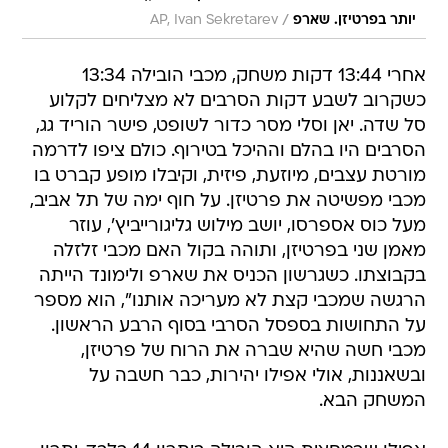
/
יותר בפרטיזן. שארפ
AP, Ivan Sekretarev
אחרי 13:44 דקות משחק, מכבי הובילה 13:34
כשקרוב לשבע דקות הסרבים לא מצליחים לקלוע
סל שדה. יאן וסלי מסר כדור לשופט, פישר הוריד גג,
הסרבים היו בהלם וההיכל בטירוף. כולם ציפו לדרמה
מורטת עצבים, מיוזעת, פיזית, וקיבלו מופע קברט בו
מכבי מפשיטה את פרטיזן. על חוף ימה של תל אביב,
מעל כוס אספרסו, יושב מילוש גליגורייביץ', עוזר
מאמן שני בפרטיזן, ותוהה בקול האם מכבי זלזלה
בקבוצתו. כשגרשון הכניס את שארפ ולימונד הייתה
הרגשה שמכבי קצת לא מעריכה אותנו", הוא מספר
על התחושות בספסל הסרבי בסוף הרבע הראשון.
מכבי חשה שהיא שברה את הרוח של פרטיזן,
ובשאננות, אולי אפילו יהירות, כבר חשבה על
המשחק הבא.