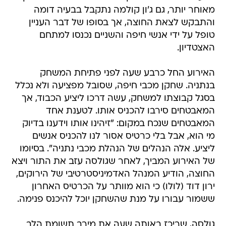
מאוחר יותר, גם ג'ון קולמה נתקבל בבעיה דומה
והתבקש לצאת החוצה, אך בסופו של דבר העניין
טופל על ידי אנשי חיפה והשניים נכנסו למתחם
האצטדיון.
האירוע החל כרבע שעה לפני פתיחת המשחק
בנתניה. שחקן מכבי חיפה, שסובל מפציעה ולא נכלל
בסגל קבוצתו למשחק, עשה דרכו ליציע הכבוד, אך
המאבטחים סירבו להכניס אותו. לטענת אחד
המאבטחים שנכח במקום: "זיהינו אותו וידענו בדיוק
מי הוא, אבל בלי כרטיס אסור לנו להכניס אנשים
ליציע. אלה הנהלים של הנהלת מכבי נתניה". בסיומו
של האירוע המביך, לאחר שגולסה עזב את התור ויצא
החוצה, הודיע המנהל האדמיניסטרטיבי של הירוקים,
ירון דוד (לולו) כי הוא מוותר על הכרטיס האחרון
ששמור עבורו על מנת שהשחקן יוכל להיכנס פנימה.
גולסה, שריכז באותה שעה את מירב תשומת הלב