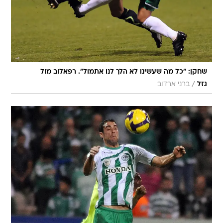
שחקן: "כל מה שעשינו לא הלך לנו אתמול". רפאלוב מול
/
גזל
ברני ארדוב