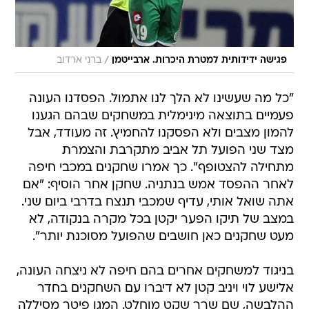
/
פגישה ידידותית למטרת היכרות. ארבייטמן
ברני ארדוב
"כל מה שעשינו לא הלך לנו אתמול. הפסדנו העונה
פעמיים בתוצאה מינימלית במשחקים שבהם הגענו
להמון מצבים ולא הפסקנו להחמיץ. זה מעודד, אבל
מצד שני הפועל תל אביב מתקרבת והצמרת
מתחילה להצטופף". כך אמרו שחקנים במכבי חיפה
לאחר ההפסד אמש בנתניה. שחקן אחר הוסיף: "אם
אתה שואל אותי, עדיף שמכבי תנצח בדרבי ביום שני.
במצב של תיקו הפער יקטן בכל מקרה בנקודה, לא
מעט שחקנים כאן חושבים שהפועל מסוכנת יותר".
בניגוד למשחקים אחרים בהם חיפה לא ניצחה העונה,
אלישע לוי ויניב קטן לא דיברו עם השחקנים בחדר
ההלבשה, שם שרר שקט מוחלט. המגן פיטר מסיללה