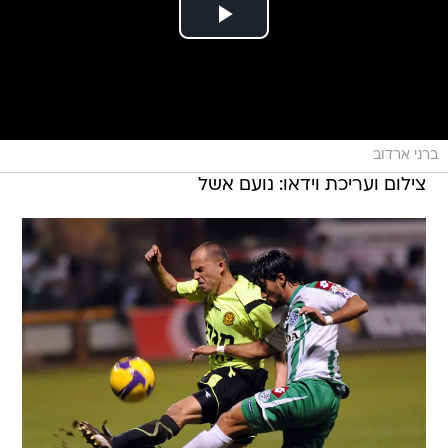
ברני ארדוב
צילום ועריכת וידאו: נועם אשל