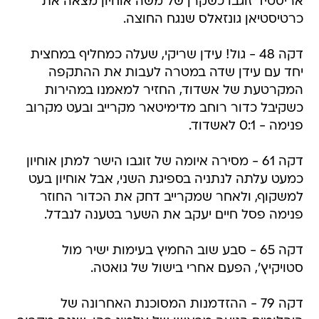
אריסטיד זוגבו כשקרן של משה אוחיון מצאה את
כרטיסטיאן גונזאלס שנגח החוצה.
דקה 48 - גול! עידן שריקי, שעלה כמחליף במחצית
יחד עם עידן שדה במטרה לעבות את ההתקפה
המקרטעת של אשדוד, החזיר למאמנו במהירות
כשקיבל כדור רוחב מדימיטאר מקרייב ובעט מקרוב
פנימה - 0:1 לאשדוד.
דקה 61 - מסירה איומה של זוגבו הישר למתן אוחיון
כמעט עלתה לנתניה בספיגת השני, אבל אוחיון בעט
למשקוף, ולאחר שמקרייב דחק את הכדור החוזר
פנימה פסל חיים יעקב את השער בטענה לנבדל.
דקה 65 - סבע שוב החמיץ בעימות ישיר מול
סטויקיץ', הפעם אחרי בישול של גואטה.
דקה 79 - ההזדמנות המסוכנת האחרונה של