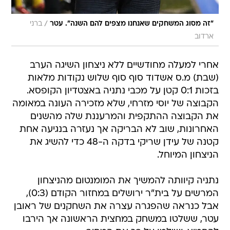
/
"זה מסוג המשחקים שאנחנו מצפים להם השנה". עטר
ברני
ארדוב
אחרי למעלה מחודשיים ללא ניצחון השיגה הערב
(שבת) מ.ס אשדוד סוף סוף שלוש נקודות מלאות
בזכות 0:1 קטן על מכבי נתניה באצטדיון הקופסא.
הקבוצה של יוסי מזרחי, שלא מזכירה העונה במאומה
את הקבוצה ההתקפית והמרעננת שלה מהשנים
האחרונות, שוב לא הבריקה אך נעזרה בנגיעה אחת
קטנה של עידן שריקי בדקה ה-48 כדי להשיג את
הניצחון המיוחל.
נתניה קיוותה להמשיך את המומנטום מהניצחון
המרשים על בית"ר ירושלים במחזור הקודם (0:3),
אבל כנראה שהפגרה עצרה את השחקנים של ראובן
עטר, ששלטו במשחק במחצית הראשונה אך הירבו