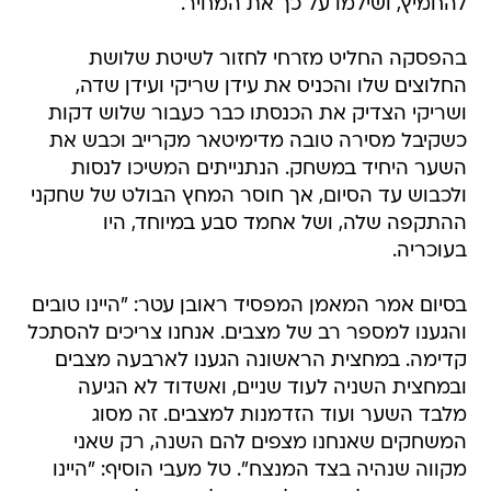
להחמיץ, ושילמו על כך את המחיר.
בהפסקה החליט מזרחי לחזור לשיטת שלושת
החלוצים שלו והכניס את עידן שריקי ועידן שדה,
ושריקי הצדיק את הכנסתו כבר כעבור שלוש דקות
כשקיבל מסירה טובה מדימיטאר מקרייב וכבש את
השער היחיד במשחק. הנתנייתים המשיכו לנסות
ולכבוש עד הסיום, אך חוסר המחץ הבולט של שחקני
ההתקפה שלה, ושל אחמד סבע במיוחד, היו
בעוכריה.
בסיום אמר המאמן המפסיד ראובן עטר: "היינו טובים
והגענו למספר רב של מצבים. אנחנו צריכים להסתכל
קדימה. במחצית הראשונה הגענו לארבעה מצבים
ובמחצית השניה לעוד שניים, ואשדוד לא הגיעה
מלבד השער ועוד הזדמנות למצבים. זה מסוג
המשחקים שאנחנו מצפים להם השנה, רק שאני
מקווה שנהיה בצד המנצח". טל מעבי הוסיף: "היינו