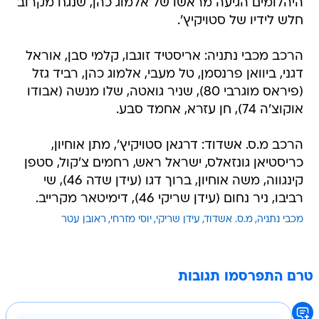
היהלומים הגיעה מראשו של אלמוג כהן, שנגח מקרוב
חלש לידיו של סטויקיץ'.
הרכב מכבי נתניה: אריסטיד זוגבו, קלמי סבן, אוראל
דגני, ביוואן פרנסמן, טל מעבי, אלמוג כהן, רביד גזל
(פיראס מוגרבי 80), שניר גואטה, שלו מנשה (אבודו
אוקוצ'ה 74), חן עזרא, אחמד סבע.
הרכב מ.ס. אשדוד: דרגאן סטויקיץ', מתן אוחיון,
כריסטיאן גונזאלס, ישראל ראש, רחמים צ'קול, סטפן
קינגווה, משה אוחיון, ברוך דגו (עידן שדה 46), שי
רביבו, ניר נחום (עידן שריקי 46), דימיטאר מקרייב.
מכבי נתניה
מ.ס. אשדוד
עידן שריקי
יוסי מזרחי
ראובן עטר
טרם התפרסמו תגובות