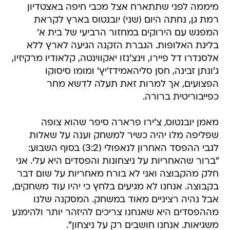
מיממה לפני שתתארח אצל מכבי חיפה באצטדיון
רמת גן, נחתה היום (שני) יובנטוס בארץ לקראת
המפגש עם הירוקים במחזור הרביעי של בית א'
בליגת האלופות. הגברת הזקנה הגיעה לארץ ללא
אלסנדרו דל פיירו, וינצ'נזו יאקווינטה, קלאודיו מרקיזיו,
ג'ונתן זבינה, חסן סליהאמידז'יץ' ומומו סיסוקו
הפצועים, אך למרות זאת תעלה לדשא מחר
כפייבוריטית ברורה.
מאמן יובנטוס, צ'ירו פרארה סיפר שהוא צופה
שפליפה מלו יהיה כשיר למשחק וענה על שאלות
לגבי ההפסד האחרון לנאפולי (3:2) בסוף השבוע:
"ברור שהאחריות על ניצחונות והפסדים היא עלי. אני
חלק מהקבוצה ואני לא בורח מאחריות על שום דבר
בקבוצה. אנחנו לא מגיעים בלחץ כי יהיו עוד משחקים,
אבל נהיה רציניים מאוד במשחק. המסקנה שלנו
מההפסדים היא שאנחנו צריכים להיזהר יותר ולהימנע
משגיאות. אנחנו חושבים רק על ניצחון".