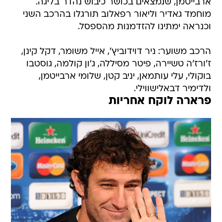
ארבייטמן, שנמצאים בכושר כיבוש נהדר בליגה.
מוחמד גאדיר וליאור רפאלוב תורגלו בהרכב השני
וכנראה ימתינו להזדמנות מהספסל.
הרכב משוער: ניר דוידוביץ', אייל משומר, דקל קינן,
ז'ורז'ה טשיירה, פיטר מסיללה, ג'ון קולמה, גוסטבו
בוקולי, עלי עותמאן, יניב קטן, שלומי ארבייטמן,
ולדימיר דבאלישווילי.
פרארה לוקח אחריות