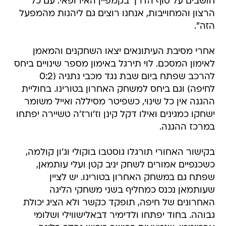
חושבים על סוף הדרך בקמפיין האירופאי. עם כל
הרצון והמחוייבות, אנחנו רוצים גם ליהנות מהמפעל
הזה".
אחרי מסיבת העיתונאים יצאו השחקנים והמאמן
לאימון המסכם. לוי תירגל באימון מספר שינויים ביחס
להרכב שפתח ביום שבת נגד מכבי נתניה (0:2
לחיפה) וגם ביחס למשחק האחרון בטורינו. בחוליית
ההגנה אין כל שינוי, כשפיטר מסיללה ואייל משומר
ישחקו כמגינים ואילו דקל קינן וז'ורז'ה טשיירה יפתחו
במרכז ההגנה.
בקישור האחורי תורגלו גוסטבו בוקולי וג'ון קולמה,
כשכנפיים אמורים לשחק יניב קטן ועלי עותמאן,
שפתח גם במשחק האחרון בטורינו. יש לציין
שעותמאן נכנס כמחליף בשני משחקי הליגה
האחרונים של חיפה, תופקד כקשר ולא הציג יכולת
גבוהה. בחוד יפתחו ולדימיר דבאלישווילי ושלומי