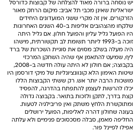
יש נוסחה ברורה מאוד להצלחה של קבוצות כדורסל
ישראליות שאינן מכבי תל אביב: מיקום הרחק מאור
הזרקורים. אין זה מקרי ששני המועדונים היחידים
שלקחו מהצהובים אליפות ב-40 השנים האחרונות
היו הפועל גליל עליון והפועל חולון. אם גליל היתה
זוכה ב-1993 ליותר תשומת לב תקשורתית, מישהו
היה מעלה בשלב מסוים את סוגיית השכרות של ברד
ליף, שמיעט להתאמן אף שהיה השחקן המרכזי
בקבוצה; אם חולון לא היתה עולה חדשה ב-2008,
שיטות האימון הלא קונוונציונליות של מיקי דורסמן היו
מושכות הרבה יותר אש. רק ששתי הקבוצות הללו
יכלו להרשות לעצמן להתפתח בהדרגה, להפסיד
קצת בדרך, לתקן ולזכות בתואר. בקבוצה גדולה
ומתוקשרת הלחץ משתק ואין פריבילגיה לטעות.
בעונה שחולון דהרה לאליפות, הפועל ירושלים
החליפה מאמן, סבלה מסכסוכים פנימיים ולא עלתה
אפילו לפיינל פור.