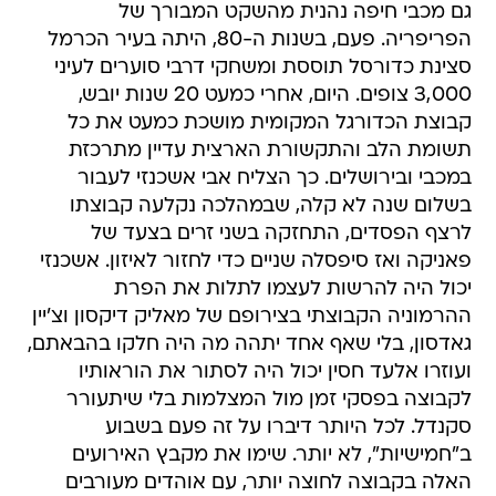
גם מכבי חיפה נהנית מהשקט המבורך של
הפריפריה. פעם, בשנות ה-80, היתה בעיר הכרמל
סצינת כדורסל תוססת ומשחקי דרבי סוערים לעיני
3,000 צופים. היום, אחרי כמעט 20 שנות יובש,
קבוצת הכדורגל המקומית מושכת כמעט את כל
תשומת הלב והתקשורת הארצית עדיין מתרכזת
במכבי ובירושלים. כך הצליח אבי אשכנזי לעבור
בשלום שנה לא קלה, שבמהלכה נקלעה קבוצתו
לרצף הפסדים, התחזקה בשני זרים בצעד של
פאניקה ואז סיפסלה שניים כדי לחזור לאיזון. אשכנזי
יכול היה להרשות לעצמו לתלות את הפרת
ההרמוניה הקבוצתי בצירופם של מאליק דיקסון וצ'יין
גאדסון, בלי שאף אחד יתהה מה היה חלקו בהבאתם,
ועוזרו אלעד חסין יכול היה לסתור את הוראותיו
לקבוצה בפסקי זמן מול המצלמות בלי שיתעורר
סקנדל. לכל היותר דיברו על זה פעם בשבוע
ב"חמישיות", לא יותר. שימו את מקבץ האירועים
האלה בקבוצה לחוצה יותר, עם אוהדים מעורבים