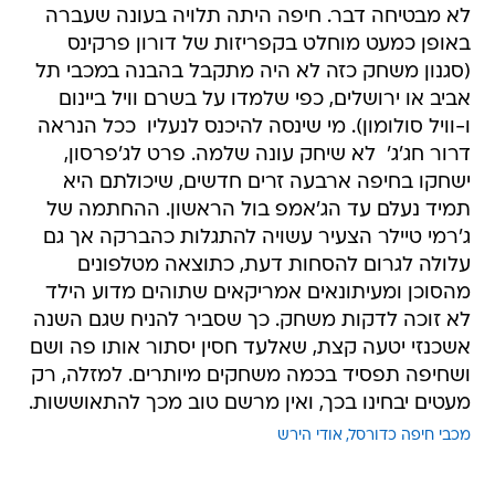
לא מבטיחה דבר. חיפה היתה תלויה בעונה שעברה
באופן כמעט מוחלט בקפריזות של דורון פרקינס
(סגנון משחק כזה לא היה מתקבל בהבנה במכבי תל
אביב או ירושלים, כפי שלמדו על בשרם וויל ביינום
ו-וויל סולומון). מי שינסה להיכנס לנעליו  ככל הנראה
דרור חג'ג'  לא שיחק עונה שלמה. פרט לג'פרסון,
ישחקו בחיפה ארבעה זרים חדשים, שיכולתם היא
תמיד נעלם עד הג'אמפ בול הראשון. ההחתמה של
ג'רמי טיילר הצעיר עשויה להתגלות כהברקה אך גם
עלולה לגרום להסחות דעת, כתוצאה מטלפונים
מהסוכן ומעיתונאים אמריקאים שתוהים מדוע הילד
לא זוכה לדקות משחק. כך שסביר להניח שגם השנה
אשכנזי יטעה קצת, שאלעד חסין יסתור אותו פה ושם
ושחיפה תפסיד בכמה משחקים מיותרים. למזלה, רק
מעטים יבחינו בכך, ואין מרשם טוב מכך להתאוששות.
מכבי חיפה כדורסל
אודי הירש