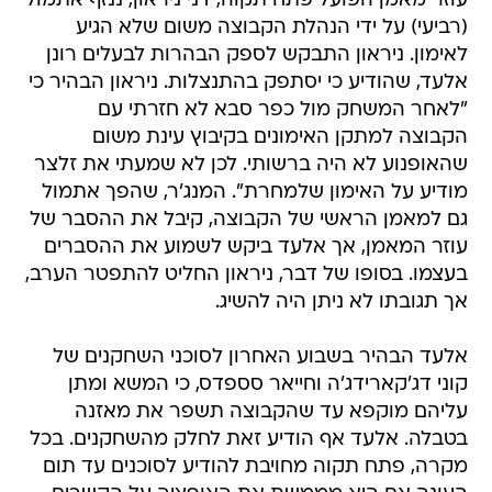
עוזר מאמן הפועל פתח תקוה, דני ניראון, ננזף אתמול
(רביעי) על ידי הנהלת הקבוצה משום שלא הגיע
לאימון. ניראון התבקש לספק הבהרות לבעלים רונן
אלעד, שהודיע כי יסתפק בהתנצלות. ניראון הבהיר כי
"לאחר המשחק מול כפר סבא לא חזרתי עם
הקבוצה למתקן האימונים בקיבוץ עינת משום
שהאופנוע לא היה ברשותי. לכן לא שמעתי את זלצר
מודיע על האימון שלמחרת". המנג'ר, שהפך אתמול
גם למאמן הראשי של הקבוצה, קיבל את ההסבר של
עוזר המאמן, אך אלעד ביקש לשמוע את ההסברים
בעצמו. בסופו של דבר, ניראון החליט להתפטר הערב,
אך תגובתו לא ניתן היה להשיג.
אלעד הבהיר בשבוע האחרון לסוכני השחקנים של
קוני דג'קארידג'ה וחייאר סספדס, כי המשא ומתן
עליהם מוקפא עד שהקבוצה תשפר את מאזנה
בטבלה. אלעד אף הודיע זאת לחלק מהשחקנים. בכל
מקרה, פתח תקוה מחויבת להודיע לסוכנים עד תום