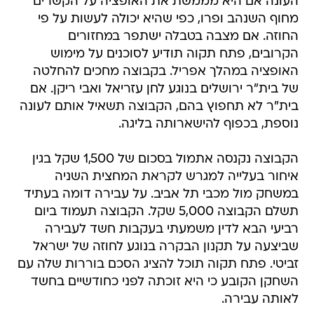
העונה אם היא מממשת את האופציה על הקשרים
מחוף השנהב ופרו, כפי שהיא יכולה לעשות על פי
החוזה. אם מצבה בטבלה ישתפר במחזורים
הקרובים, פתח תקוה תודיע לסוכנים על מימוש
האופציה במהלך אפריל. בקבוצה מחכים להחלטה
של בית"ר ירושלים בנוגע לחן עזריאל ואבי ריקן. אם
בית"ר לא תחפוץ בהם, הקבוצה תשאיל אותם לעונה
נוספת, בכפוף להישארותה בליגה.
הקבוצה נקנסה אתמול בסכום של 1,500 שקל בגין
איחור בעלייה למגרש לקראת המחצית השניה
במשחק מול מכבי תל אביב. על עבירה דומה בעתיד
תשלם הקבוצה 5,000 שקל. הקבוצה תעמוד ביום
רביעי הבא לדין משמעתי בעקבות חשד לעבירה
שביצעה על תקנון הבקרה בנוגע לחוזה של ישראל
זביטי. פתח תקוה תוכל להציג הסכם בוררות שלה עם
השחקן הקובע כי היא זוכתה לפני כחודשיים בחשד
לאותה עבירה.