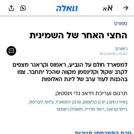
ספורט
החצי האחר של השמינית
רויטרס
25.2.2009 / 10:42
למפארד חולם על הגביע, ראמוס וקראגר מצפים
לקרב שקול וקלינסמן מקווה שהכל יתחבר. צפו
בהכנות לעוד ערב של ליגת האלופות
תרגום ועריכת וידאו: גדי וינסטוק
באיירן מינכן
יורגן קלינסמן
פרנק למפארד
צ'לסי
ליברפול
ג'יימי קראגר
ריאל מדריד
חואנדה ראמוס
טרם התפרסמו תגובות