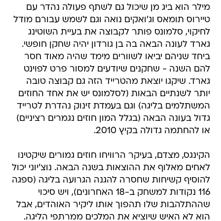
מילר הוא ביג מן שיכול גם לשתף פעולה נהדר עם
טיירוס תומאס וג'ואקים נואה וגם לשמש עבורם מודל
לחיקוי, סלמונס פותר לקבוצה את בעיית השוטינג
גארד לעונה הבאה בה בן גורדון יהיה שחקן חופשי.
ביחד שניהם יביאו לשוורים מימד שהיה מאוד חסר
להם השנה - שחקנים שיודעים למסור פרט לפוינט
גארד. שיקגו יוצאת מהטרייד הזה גם קבוצה טובה
יותר לשנתיים הבאות (לסלמונס יש את אחד החוזים
המשתלמים בליגה) וגם בעמדת זינוק נהדרת לטרייד
גדול בעונה הבאה (בגלל המון חוזים נגמרים רציניים)
או להחתמה גדולה בקיץ 2010.
הקינגס, מצדם, בעיקר הרוויחו חוזים גמורים שיקטינו
לאחים מאלוף את ההוצאות בשנה הבאה. נוצ'יוני יכול
להוסיף קשיחות שחסרה להגנה הגרועה בליגה (ספגה
116 נקודות למשחק ב-18 האחרונים), ויש סיכוי
שההתלהבות שלו תהפוך אותו ליקיר האוהדים, אבל
הוא לא האיש שיוציא את המלכים ממרתפי הליגה.