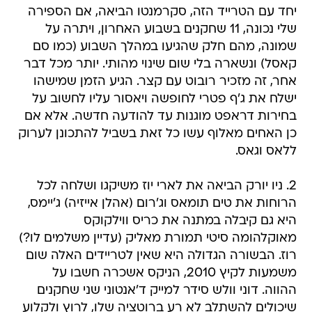
יחד עם הטרייד הזה, סקרמנטו הביאה, אם הספירה
שלי נכונה, 11 שחקנים בשבוע האחרון, ויתרה על
שמונה, מהם חלק שהגיעו במהלך השבוע (כמו סם
קאסל) ונשארה בלי שום שינוי מהותי. יותר מכל דבר
אחר, זה מזכיר רובוט עם קצר. הגיע הזמן שמישהו
ישלח את ג'ף פטרי לחופשה ויאסור עליו לחשוב על
בחירות דראפט מוגנות עד להודעה חדשה. אלא אם
כן האחים מאלוף עשו כל זאת בשביל להתכונן לערוק
ללאס וגאס.
2. ניו יורק הביאה את לארי יוז משיקגו ושלחה לכל
הרוחות את טים תומאס וג'רום (אהלן אייזיה) ג'יימס,
היא גם קיבלה במתנה את כריס ווילקוקס
מאוקלהומה סיטי תמורת מאליק (עדיין משלמים לו?)
רוז. הבשורה הגדולה היא שאין לטריידים האלה שום
משמעות לקיץ 2010, הניקס אשכרה חשבו על
ההווה. דוני וולש סידר למייק ד'אנטוני שני שחקנים
שיכולים להשתלב לא רע ברוטציה שלו, לרוץ ולקלוע