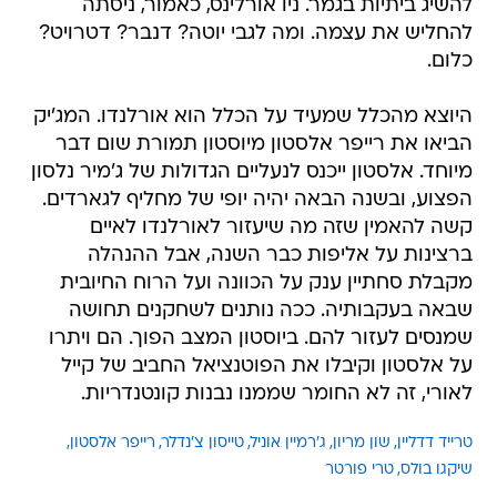
להשיג ביתיות בגמר. ניו אורלינס, כאמור, ניסתה
להחליש את עצמה. ומה לגבי יוטה? דנבר? דטרויט?
כלום.
היוצא מהכלל שמעיד על הכלל הוא אורלנדו. המג'יק
הביאו את רייפר אלסטון מיוסטון תמורת שום דבר
מיוחד. אלסטון ייכנס לנעליים הגדולות של ג'מיר נלסון
הפצוע, ובשנה הבאה יהיה יופי של מחליף לגארדים.
קשה להאמין שזה מה שיעזור לאורלנדו לאיים
ברצינות על אליפות כבר השנה, אבל ההנהלה
מקבלת סחתיין ענק על הכוונה ועל הרוח החיובית
שבאה בעקבותיה. ככה נותנים לשחקנים תחושה
שמנסים לעזור להם. ביוסטון המצב הפוך. הם ויתרו
על אלסטון וקיבלו את הפוטנציאל החביב של קייל
לאורי, זה לא החומר שממנו נבנות קונטנדריות.
טרייד דדליין
שון מריון
ג'רמיין אוניל
טייסון צ'נדלר
רייפר אלסטון
שיקגו בולס
טרי פורטר