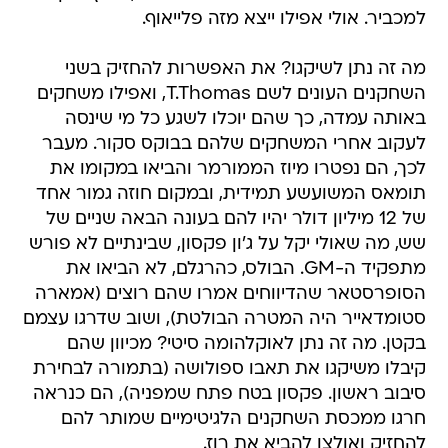
למכביר. אולי אפילו ייצא מזה פלייאוף.
מה זה נתן לשיקגו? את האפשרות להחזיק בשני
השחקנים העונים לשם T.Thomas, ואפילו משחקים
באותה עמדה, כך שהם יוכלו לשגע כל מי שינסה
לעקוב אחרי המשחקים שלהם בבוקס סקור. מעבר
לכך, הם נפטרו מיוז הממורמר והביאו במקומו את
תומאס המשועשע תמידית, ובמקום חוזה גמור אחד
של 12 מיליון דולר יהיו להם בעונה הבאה שניים של
שש, מה שאולי יקל על ג'ון פקסון, שבינתיים לא פורש
מתפקיד ה-GM. הבולס, כהרגלם, לא הביאו את
הסופרסטאר שהדיווחים אמרו שהם רוצים (אמארה
סטומדאייר היה המטרה הבולטת), ושוב שדרגו עצמם
בקטן. מה זה נתן לאוקלהומה סיטי? מכיוון שהם
קיבלו משיקגו את תאבו ספולושה (בתמורה לבחירת
סיבוב ראשון. פקסון בטח פתח שמפניה), הם כנראה
חרגו ממכסת השחקנים הלגיטימיים שמותר להם
להחזיק ואולצו להביא את רוז.