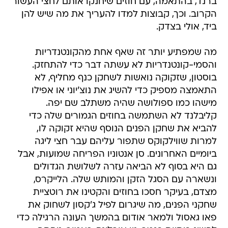
ברנד, בהתאמה, עם חוזים שיחנקו אותם לחצי העשור
הקרוב. וכך, קבוצות למדו להעריך את מה שיש להן
ביד, אולי בצדק.
מה שמפתיע יותר זה שאף אחת מהקונטנדריות
והסמי-קונטנדריות לא עשתה דבר כדי להתחזק.
בוסטון, שזקוקה נואשות לשחקן כנף מחליף, לא
התאמצה מספיק כדי להשיג את נוצ'יוני או אפילו
מישהו כמו ספולושה שהיה משתלב שם יפה.
קליבלנד לא השתמשה בחוזים הגמורים שלה כדי
להביא את שחקן הפנים הנוסף שהיא זקוקה לו,
למרות שווילקוקס שתפור עליהם עבר חצי ליגה
ביומיים האחרונים. סן אנטוניו הפריחה שמועות, אבל
גם היא בסוף לא הביאה עזרה לשלושת הגדולים
ונשארה עם הסגל הזקן והמותש שלה. הלייקרס,
מצדם, בעיקר חסכו בחוזים והקטינו את רוטציית
שחקני הפנים, מה שיגרום לפיל ג'קסון לשחוק את
פאו גאסול ולמאר אודום בהמשך העונה הרגילה כדי