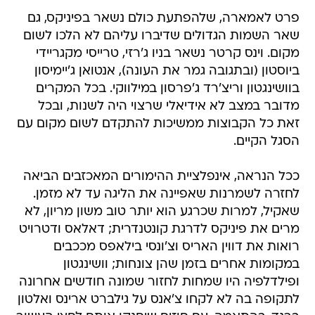
פרט לאמארה, שלהפתעת כולם נשאר בפיניקס, גם
שאר השמות הגדולים שדיברו עליהם לא הלכו לשום
מקום. וינס קרטר נשאר בניו ג'רזי, טרייסי מקגריידי
ביוסטון (ובתגובה גמר את העונה), אנטואן ג'יימיסון
בוושינגטון וריצ'רד ג'פרסון במילווקי. בכל המקרים
מדובר במצב לא אידיאלי שרצוי היה לשנות, ובכל
זאת כל הקבוצות ממשיכות להתקדם לשום מקום עם
הסגל הקיים.
ככל הנראה, אינפלציית ההימורים המאכזבים הביאה
לחזרה לשמרנות שאפיינה את הליגה עד לא מזמן.
שאקיל, למרות שכרגע הוא יותר טוב משון מריון, לא
מרים את פיניקס לדרגת קונטנדרית; דאלאס ודטרויט
רואות את דווין האריס וצ'ונסי בילאפס מככבים
במקומות אחרים בזמן שהן צונחות; וושינגטון
ופילדלפיה היו שמחות לחזור שמונה חודשים אחרונה
לתקופה בה לא לקחו צ'אנס על גילברט ארינס ואלטון