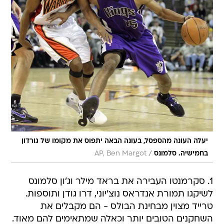
יעלה העונה מהספסל, בעונה הבאה יתפוס את מקומו של גורדון
/
בחמישיה. סלמונס
AP, Ben Margot
1. סקרמנטו העבירה את בראד מילר וג'ון סלמונס
לשיקגו תמורת אנדראס נוצ'יוני, דרו גודן ותוספות.
טרייד מצוין מבחינת הבולס - הם מקבלים את
השחקנים הטובים יותר וכאלה שמתאימים להם מאוד.