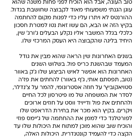
טוב העונה, אבל הוא הוכיח לפני פחות משנה שהוא
עוגן הגנתי משמעותי מאוד לקבוצה שחושבת בגדול.
ההורנטס לא ויתרו עליו כדי לפנות מקום להחתמה
בקיץ הזה או הבא, הם עשו זאת נטו למטרת חסכון
כלכלי בגלל המשבר אליו נקלע הבעלים ג'ורג' שין,
היחיד בליגה שהקבוצה היא העסק המרכזי שלו.
בשנים האחרונות שין הראה שהוא מבין את גודל
המעמד שבהשגת כריס פול. בשלוש השנים
האחרונות הוא אפשר לאיש הביצוע שלו ג'ק באוור
(טוב, תפסתם אותי, ג'ף באוור) להחתים את פז'ה
סטויאקוביץ' על חוזה אסטרונומי, להמר על צ'נדלר,
לסדר את המשפחה של מו פיטרסון לכל החיים
ולהחתים את פול ודייויד ווסט על חוזים ארוכים
ויקרים. בקיץ הוא מכר את בחירת הדראפט שלו
לפורטלנד כדי לממן את ההחתמה של ג'יימס פוזי
והוכיח שוב שהוא מוכן למתוח את היכולות שלו עד
הקצה כדי להעמיד קונטנדרית. היכולות האלה,