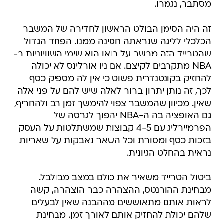
מסתבר, נגמרו.
זה היה הסימן הבולט הראשון לחדירה של המשבר
הכלכלי לליגה שנראתה חסינה ממנו. הפחד הגדול
שהטרייד הזה מבשר על בואו הוא שימי השוויוניות ב-
NBA מתקרבים לקיצם. אם ניו אורלינס לא יכולה
להחזיק בקונטנדרית פשוט כי אין לה מספיק כסף
לכך, זה נותן יתרון ברור לאלה שיש להם על פני אלה
שאין. מכיוון שהמשבר צפוי להימשך זמן רב ולהחריף,
גם האופציה בה ה-NBA יהפוך לגרסה של
הפרמיירליג עם 4-5 קבוצות שמשתלטות על העסק
בזכות כסף ומסורת וכל השאר נאבקות על שאריות
נראית בהחלט הגיונית.
ביטול הטרייד משאיר את כולם במצב מבולבל.
מבחינת ההורנטס, ההצהרה כבר הוצהרה, קשה
לראות אותם מתאוששים מההבנה שאין לבעלים
שלהם יכולת להחזיק אותם לאורך זמן. מבחינת