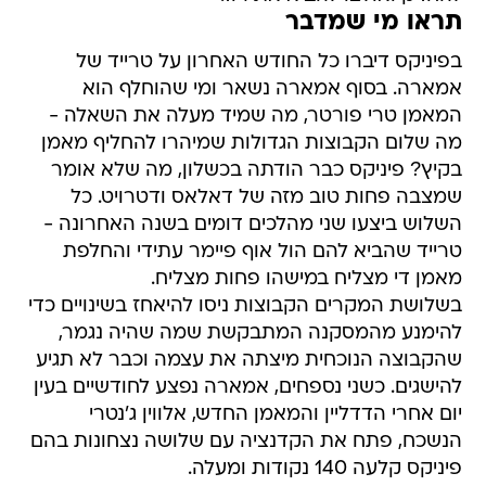
תראו מי שמדבר
בפיניקס דיברו כל החודש האחרון על טרייד של
אמארה. בסוף אמארה נשאר ומי שהוחלף הוא
המאמן טרי פורטר, מה שמיד מעלה את השאלה -
מה שלום הקבוצות הגדולות שמיהרו להחליף מאמן
בקיץ? פיניקס כבר הודתה בכשלון, מה שלא אומר
שמצבה פחות טוב מזה של דאלאס ודטרויט. כל
השלוש ביצעו שני מהלכים דומים בשנה האחרונה -
טרייד שהביא להם הול אוף פיימר עתידי והחלפת
מאמן די מצליח במישהו פחות מצליח.
בשלושת המקרים הקבוצות ניסו להיאחז בשינויים כדי
להימנע מהמסקנה המתבקשת שמה שהיה נגמר,
שהקבוצה הנוכחית מיצתה את עצמה וכבר לא תגיע
להישגים. כשני נספחים, אמארה נפצע לחודשיים בעין
יום אחרי הדדליין והמאמן החדש, אלווין ג'נטרי
הנשכח, פתח את הקדנציה עם שלושה נצחונות בהם
פיניקס קלעה 140 נקודות ומעלה.