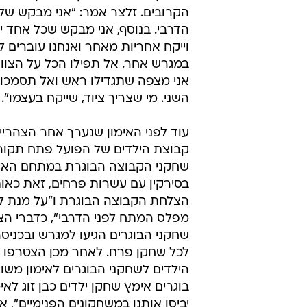
הקרובים. זלצר אמר: "אני מבקש של
הדרבי. בנוסף, אני מבקש שכל אחד י
וייקח אחריות מאחר ואנחנו עוברים 
במגרש אחר. אל תפילו הכל על הצוות
אני מצפה שתגדילו ראש ואל תסמכו
השני. מי שצריך ציוד, שייקח בעצמו".
עוד לפני האימון שנערך אחר הצהריי
קבוצת הילדים של הפועל פתח תקוה
שחקני הקבוצה הבוגרת במתחם האימ
בסירקין עם עשרות פרחים, זאת כאו
הצלחת הקבוצה הבוגרת ו"על מנת ל
מפלס המתח לפני הדרבי", כדברי הצו
שחקני הבוגרים הגיעו למגרש ובכניסה
לכל שחקן פרח. לאחר מכן הצטרפו 
הילדים לשחקני הבוגרים לאימון משו
בוגרים אימץ שחקן ילדים כבן זוג לאי
יביסו אותנו במשחקונים הפנימיים", 