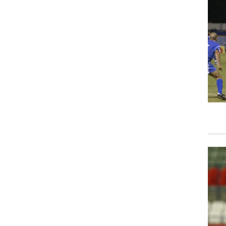
ט1
מחוץ לקווים
4-4-2
משרד החוץ
רץ על הקווים
ספורט בחקירה
סוגרים שנה
מונדיאל 2014
בראש ובראשונה
אליפות אפריקה 2015
יורו צעירות 2013
לונדון 2012
יורו 2012