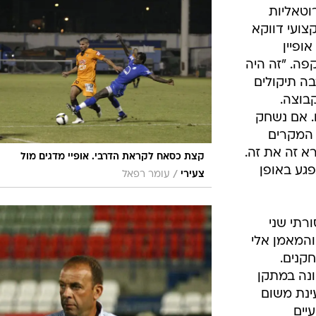
ענפים נוספים
וטאליות
לוח שידורים
צועי דווקא
ופיין
החידה של ספור
פה. "זה היה
ארכיון מדורים
בה תיקולים
כתבו לנו
בוצה.
. אם נשחק
 המקרים
רא זה את זה.
קצת כסאח לקראת הדרבי. אופיי מדגים מול
גע באופן
/
צעירי
עומר רפאל
רתי שני
והמאמן אלי
קנים.
נה במתקן
עינת משום
יים