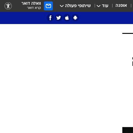
וואלה דואר
אופנה
עוד
שיתופי פעולה
קרא דואר
ציון 3
דאבל דריבל
י