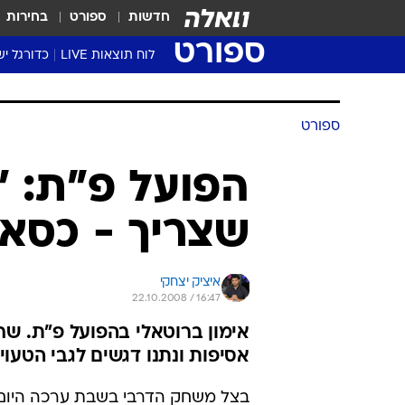
חדשות
ספורט
בחירות
ספורט
לוח תוצאות LIVE
כדורגל יש
ליגת העל Winner
סטט' ליגת
ספורט
גביע המדי
גביע הטוט
הפועל פ"ת: 
שגרירים
שצריך - כסא
נבחרות י
ליגה לאומ
ליגה א'
איציק יצחקי
22.10.2008 / 16:47
אימון ברוטאלי בהפועל פ"ת. שחק
אסיפות ונתנו דגשים לגבי הטעו
בצל משחק הדרבי בשבת ערכה היום (