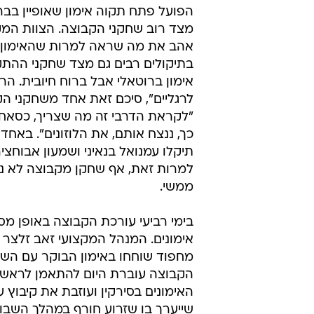
הפועל פתח תקוה אימון שאופיין בבר
מצד רוב שחקני הקבוצה. הצוות המק
אהב את מה שראה למרות שהאימון א
בתיקולים רבים גם מצד שחקני ההתק
אימון ברוטאלי אבל ברוח חיובית. הר
לרגליים", סיכם זאת אחד משחקני הק
"לקראת הדרבי זה מה שצריך, כסאח
כך, ננצח אותם, את הלוזונים". באחד
תיקלו עמנואל בנאיני ושמעון אבוחצי
למרות זאת, אף שחקן מקבוצה לא נפ
ממשי.
בימי רביעי עורכת הקבוצה באופן מסו
אימונים. המנהל המקצועי זאב זלצר 
מחפוד שוחחו באימון הבוקר עם השח
הקבוצה עוברת היום להתאמן לראשו
האימונים בסירקין ועוזבת את קיבוץ 
שייערך בו שזרוע חורף במהלך השבוע