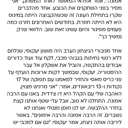
אמונה", אמר אזולאי המאושר לאחר המשחק. "אני
מסיר בפני השחקנים את הכובע. אחד מהדברים
שקרו בתחילת העונה זה שכשהקבוצה הייתה במינוס
היא לא הייתה חוזרת. בחודשים האחרונים חזרנו כמה
פעמים מפיגור והיום עשינו זאת שוב. הלוואי שרק
נמשיך כך".
אחד מגיבורי הניצחון הערב היה מושון יעקוסי, שנלחם
ללא רגשי נחיתות בגבוהי מכבי, לקח עוד ועוד כדורים
אבודים בהתקפה, והוביל את אשקלון אל עבר
ההיסטוריה. יעקוסי, שבמשך דקות ארוכות הועדף על
פני כריס מאסי והחזיר למאמנו עם תפוקה של 17
נקודות ו-13 ריבאונדים, אמר: "אני מרגיש מצוין,
האהבה שלי עם הקהל היא דו צדדית. באנו עם הרבה
אמונה. התחלנו לא טוב, אבל עדי שטף אותנו קצת
בחדר ההלבשה. יש לנו חוסן מנטלי ואנחנו לא
נשברים. זה הרבה אמונה והרבה אימונים". באשר
ליריבה אותה ניצחו, אמר יעקוסי: "גם אם למכבי יש