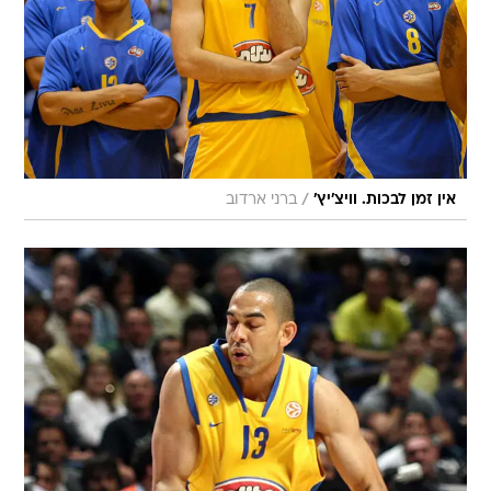
/
אין זמן לבכות. וויצ'יץ'
ברני ארדוב