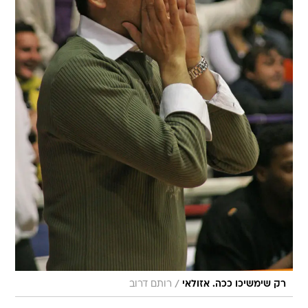
/
רק שימשיכו ככה. אזולאי
רותם דרוב