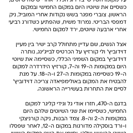
על מקומו השלישי בדירוג הכללי אחרי שישה שיוטים,
כשסיים את שיוטיו היום במקום החמישי ובמקום
הראשון. צוברי מפגר בשש נקודות אחרי המוביל, ניק
דמפסי הבריטי. נמרוד משיח, שהפתיע כשדורג רביעי
אחרי ארבעה שיוטים, ירד למקום החמישי.
אצל הנשים, שם עדיין מתחולל קרב ישיר בין מעיין
דוידוביץ' ולי קורזיץ על הכרטיס לבייג'ינג, נותרה
דוידוביץ' במקום השמיני הכללי, כשסיימה את שיוטי
היום במקומות ה-19 וה-7, קורזיץ הידרדרה למקום
ה-19 כשסיימה במקומות ה-27 ו-ה-18. על מנת
להבטיח את המקום באולימפיאדה צריכה דוידוביץ'
לסיים את התחרות בעשירייה הראשונה.
בדגם ה-470, חזרו אודי גל וגידי קליגר למקום
החמישי, כשסיימו את שני השיוטים שלהם היום
במקומות ה-2 וה-8. צמד הבנות, ניקה קורניצקי
ו-ורד בוסקילה מדורגות במקום ה-12, לאחר שפסלו