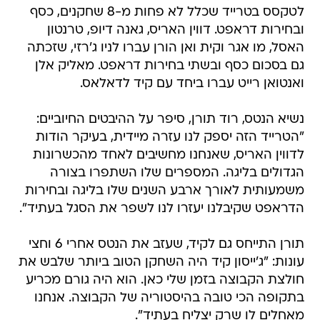
לטקסס בטרייד שכלל לא פחות מ-8 שחקנים, כסף
ובחירות דראפט. דווין האריס, גאנה דיופ, טרנטון
האסל, מו אגר וקית ואן הורן עברו לניו ג'רזי, שזכתה
גם בסכום כסף ובשתי בחירות דראפט. מאליק אלן
ואנטואן רייט עברו ביחד עם קיד לדאלאס.
נשיא הנטס, רוד תורן, סיפר על ההיבטים החיוביים:
"הטרייד הזה יספק לנו עזרה מיידית, בעיקר הודות
לדווין האריס, שאנחנו מחשיבים לאחד מהכשרונות
הגדולים בליגה. המספרים שלו השתפרו בצורה
משמעותית לאורך ארבע השנים שלו בליגה ובחירות
הדראפט שקיבלנו יעזרו לנו לשפר את הסגל בעתיד".
תורן התייחס גם לקיד, שעזב את הנטס אחרי 6 וחצי
עונות: "ג'ייסון קיד היה השחקן הטוב ביותר שלבש את
חולצת הקבוצה בזמן שלי כאן. הוא היה גורם מכריע
בתקופה הכי טובה בהיסטוריה של הקבוצה. אנחנו
מאחלים לו שרק יצליח בעתיד".