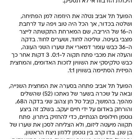
היכולת הזו בוודאי לא תספיק.
הפועל תל אביב נטלה את היוזמה למן הפתיחה,
ושלטה בכדור, אך הכל היה טוב ויפה עד לרחבת
ה-16 של היריבה, שם המארחת התקשתה לייצר
מצבי בעיטה. שליטה לחוד, ושערים לחוד. בדקה
ה-36 כבש עומר דמארי את שערו השני העונה,
והעלה את מכבי פתח תקוה ל-0:1. 3 דקות אחר כך
כבש טלקיסקי את השוויון לזכות האדומים, והמחצית
הפיזית הסתיימה בשוויון 1:1.
הפועל תל אביב פתחה בסערה את המחצית השנייה,
ובאה על שכרה בשער של נאתכו (52) שהשלים
מהפך. בהמשך, קיבל טל חן צהוב שני בדקה ה68,
והורחק באדום על ידי חיים יעקב. בשלב זה ביצע
גוטמן חילופים הגנתיים, כדי להחזיק ביתרון. פתח
תקווה מיעטה ליזום, ולא הצליחה לסכן את שערו של
בן שנן. בדו קרב בין גוטמן ללוזון ניצח הראשון,