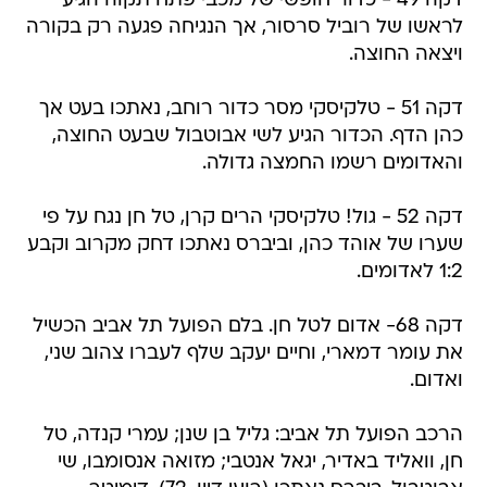
דקה 49 - כדור חופשי של מכבי פתח תקוה הגיע
לראשו של רוביל סרסור, אך הנגיחה פגעה רק בקורה
ויצאה החוצה.
דקה 51 - טלקיסקי מסר כדור רוחב, נאתכו בעט אך
כהן הדף. הכדור הגיע לשי אבוטבול שבעט החוצה,
והאדומים רשמו החמצה גדולה.
דקה 52 - גול! טלקיסקי הרים קרן, טל חן נגח על פי
שערו של אוהד כהן, וביברס נאתכו דחק מקרוב וקבע
1:2 לאדומים.
דקה 68- אדום לטל חן. בלם הפועל תל אביב הכשיל
את עומר דמארי, וחיים יעקב שלף לעברו צהוב שני,
ואדום.
הרכב הפועל תל אביב: גליל בן שנן; עמרי קנדה, טל
חן, וואליד באדיר, יגאל אנטבי; מזואה אנסומבו, שי