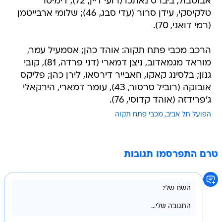
אבוטבול, ביברס נאתכו (רועי דיין, 72), דימיטר
טלקיסקי, עידן סרור (עדי סבג, 46); שלומי ארבייטמן
(רמי דואני, 70).
הרכב מכבי פתח תקוה: אוהד כהן; אסמעיל עמר,
מוראד מגמאדוב, ניצן דמארי (דני פרדה, 81), קובי
גנון; בלסינג קאקו, חאבייר דירסאו, לירן כהן; פליקס
אובוקה (רוביל סרסור, 43), עומר דמארי, הירקאלי
ג'פרידזה (אוהד קדוסי, 76).
הפועל תל אביב
מכבי פתח תקוה
טרם התפרסמו תגובות