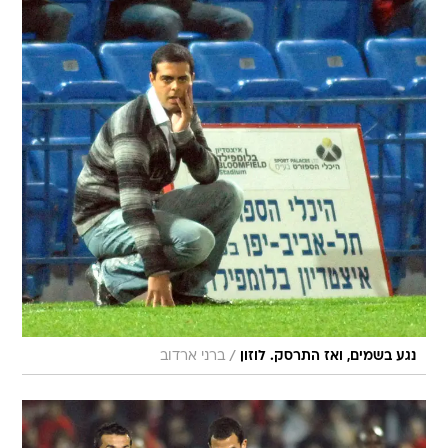
/
נגע בשמים, ואז התרסק. לוזון
ברני ארדוב