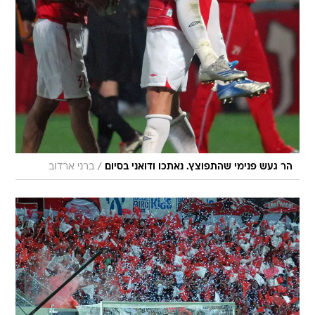
/
הר געש פנימי שהתפוצץ. נאתכו ודואני בסיום
ברני ארדוב