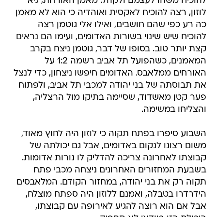
להוכיח משהו לעצמם ולקהל. מאמן האורחת, גיא
לוזון, רצה להוכיח לאקסית ואוהדיה כי הוא לא מאמן
כה רע כפי שהם חושבים, ואילו אלי גוטמן רצה
להוכיח שיש שינוי בשורות האדומים, ועימו הם נראים
קצת יותר טוב. בסופו של דבר, גוטמן ניצח בקרב
המאמנים, כשהפועל תל אביב רשמה 1:2 על
האורחים ממלאבס. האדומים חיפשו ניצחון, כדי לנצל
את תבוסתה של בני יהודה למכבי תל אביב, ולפתוח
פער קטן מאשדוד, שסיימה בתיקו מול הרצליה,
והצליחו במשימה.
השבוע סיפרו בפתח תקוה כי לוזון היה לחוץ מאוד,
משום רצונו לנקום באדומים, אבל גם יכולתה של
קבוצתו לאחרונה צריכה להדליק לו נורות אדומות.
בשבעת המחזורים האחרונים ניצחה מכבי פתח
תקוה רק את בני יהודה, במחזור הקודם. המלאבסים
הידרדרו בטבלה, ואמנם ללוזון היה ספתח מוצלח,
אבל אם הוא רוצה להגיע לאירופה עם קבוצתו,