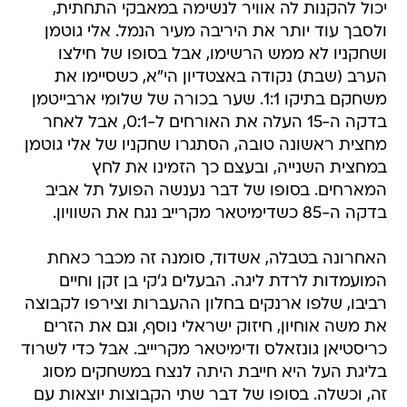
יכול להקנות לה אוויר לנשימה במאבקי התחתית,
ולסבך עוד יותר את היריבה מעיר הנמל. אלי גוטמן
ושחקניו לא ממש הרשימו, אבל בסופו של חילצו
הערב (שבת) נקודה באצטדיון הי"א, כשסיימו את
משחקם בתיקו 1:1. שער בכורה של שלומי ארבייטמן
בדקה ה-15 העלה את האורחים ל-0:1, אבל לאחר
מחצית ראשונה טובה, הסתגרו שחקניו של אלי גוטמן
במחצית השנייה, ובעצם כך הזמינו את לחץ
המארחים. בסופו של דבר נענשה הפועל תל אביב
בדקה ה-85 כשדימיטאר מקרייב נגח את השוויון.
האחרונה בטבלה, אשדוד, סומנה זה מכבר כאחת
המועמדות לרדת ליגה. הבעלים ג'קי בן זקן וחיים
רביבו, שלפו ארנקים בחלון ההעברות וצירפו לקבוצה
את משה אוחיון, חיזוק ישראלי נוסף, וגם את הזרים
כריסטיאן גונזאלס ודימיטאר מקריייב. אבל כדי לשרוד
בליגת העל היא חייבת היתה לנצח במשחקים מסוג
זה, וכשלה. בסופו של דבר שתי הקבוצות יוצאות עם