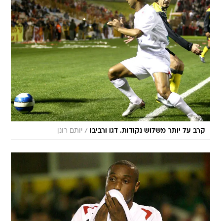
/
קרב על יותר משלוש נקודות. דגו ורביבו
יותם רונן