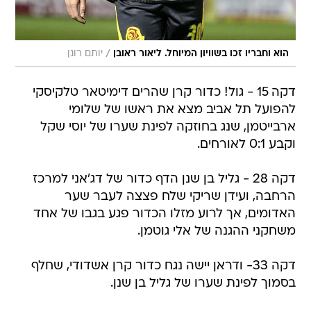
/
הוא וחבריו זכו בשוויון המיוחל. ליאור ראובן
יותם רונן
דקה 15 - גול! כדור קרן שהרים דימיטאר טלקיסקי
להפועל תל אביב מצא את ראשו של שלומי
ארבייטמן, שנג בחוזקה לפינת שערו של יוסי שקל
וקבע 0:1 לאורחים.
דקה 28 - גליל בן שנן הדף כדור של דג'אני למרכז
הרחבה, ועידן שריקי שלח פצצה לעבר שער
האדומים, אך לרוע מזלו הכדור פגע בגבו של אחד
משחקני ההגנה של אלי גוטמן.
דקה 33- ודראן יישה נגח כדור קרן אשדודי, שחלף
בסמוך לפינת שערו של גליל בן שנן.