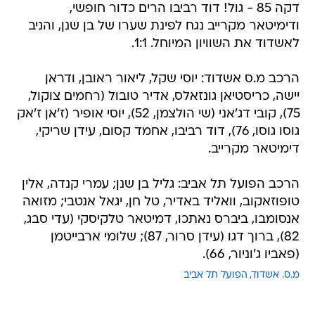
דקה 85 - גול! דוד רביבו הרים כדור חופשי,
ודימיטאר מקרייב נגח לפינת שערו של בן שנן, והניב
לאשדוד את השוויון המיוחל. 1:1.
הרכב מ.ס אשדוד: יוסי שקל, ליאור ראובן, ודראן
יישה, כריסטיאן גונזאלס, אדיר טובול (רחמים צוקול,
75), קובי דג'אני (שי הולצמן, 52), יוסי אופיר (ז'אן ז'אק
גוסו גוסו, 76), דוד רביבו, אחמד קסום, עידן שריקי,
דימיטאר מקרייב.
הרכב הפועל תל אביב: גליל בן שנן; עמרי קנדה, אלין
טופוזאקוב, וואליד באדיר, טל חן, יגאל אנטבי; מזואה
אנסומבו, ביברס נאתכו, דמיטאר טלקיסקי (עדי סבג,
82), ברוך דגו (עידן סרור, 87); שלומי ארבייטמן
(פאביו ג'וניור, 66).
מ.ס. אשדוד
הפועל תל אביב