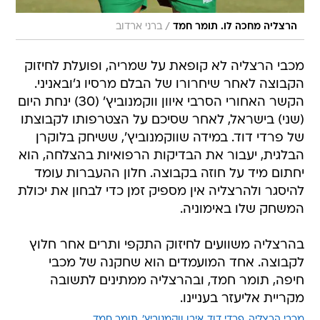
/
הרצליה מחכה לו. תומר חמד
ברני ארדוב
מכבי הרצליה לא קופאת על שמריה, ופועלת לחיזוק
הקבוצה לאחר שיחרורו של הבלם מרסיו ג'ובאניני.
הקשר האחורי הסרבי איוון ווקמנוביץ' (30) ינחת היום
(שני) בישראל, לאחר שסיכם על הצטרפותו לקבוצתו
של פרדי דוד. במידה שווקמנוביץ', ששיחק בלוקרן
הבלגית, יעבור את הבדיקות הרפואיות בהצלחה, הוא
יחתום מיד על חוזה בקבוצה. חלון ההעברות עומד
להיסגר ולהרצליה אין מספיק זמן כדי לבחון את יכולת
המשחק שלו באימוניה.
בהרצליה משוועים לחיזוק התקפי ותרים אחר חלוץ
לקבוצה. אחד המועמדים הוא שחקנה של מכבי
חיפה, תומר חמד, ובהרצליה ממתינים לתשובה
מקריית אליעזר בעניינו.
מכבי הרצליה
פרדי דוד
איבן ווקמנוביץ'
תומר חמד