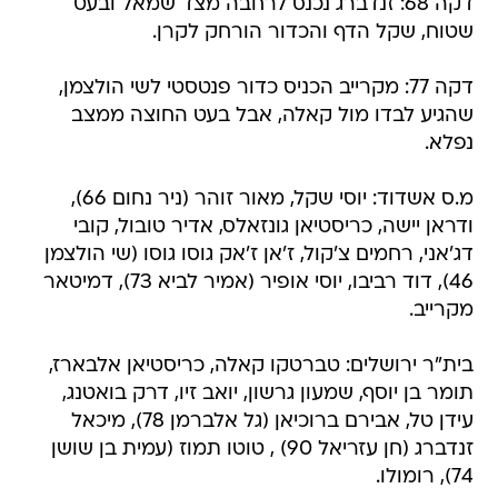
דקה 68: זנדברג נכנס לרחבה מצד שמאל ובעט
שטוח, שקל הדף והכדור הורחק לקרן.
דקה 77: מקרייב הכניס כדור פנטסטי לשי הולצמן,
שהגיע לבדו מול קאלה, אבל בעט החוצה ממצב
נפלא.
מ.ס אשדוד: יוסי שקל, מאור זוהר (ניר נחום 66),
ודראן יישה, כריסטיאן גונזאלס, אדיר טובול, קובי
דג'אני, רחמים צ'קול, ז'אן ז'אק גוסו גוסו (שי הולצמן
46), דוד רביבו, יוסי אופיר (אמיר לביא 73), דמיטאר
מקרייב.
בית"ר ירושלים: טברטקו קאלה, כריסטיאן אלבארז,
תומר בן יוסף, שמעון גרשון, יואב זיו, דרק בואטנג,
עידן טל, אבירם ברוכיאן (גל אלברמן 78), מיכאל
זנדברג (חן עזריאל 90) , טוטו תמוז (עמית בן שושן
74), רומולו.