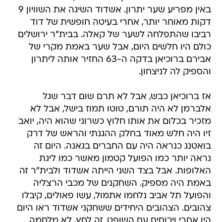
באין מפריע שער יתרון. אשדוד השיגה את השוויון 9
דקות מאוחר יותר, אחרי בעיטה חופשית של דוד
רביבו שהתפלחה לשער של קאלה. בבית"ר ירושלים
כולם היו חלשים היום, אבל שער באמת מקרי של
אבירם ברוכיאן בדקה ה-63 החזיר אותה ליתרון
והספיק לה לניצחון.
אז ברוכיאן כבש, אבל לא תרם שום דבר שגל
אלברמן לא היה תורם, טוטו תמוז בישל, אבל לא
מזכיר בכלום את אותו חלוץ כשרוני שהוא היה, יואב
זיו היה חלש מאוד בחלק ההגנתי והראש של דרק
בואטנג כנראה היה עם החברים בגאנה. היום זה
נראה יותר כמו הפועל קטמון מאשר כמו ליגת
האלופות. אבל בצד השני הייתה אשדוד ולבית"ר זה
באמת היה מספיק. השחקנים של מכבי הרצליה
והפועל תל אביב נלחמו אתמול, עשו פאולים, קיבלו
צהובים. הצהובים היחידים ששחקני אשדוד ראו היום
היו אחרי ויכוחים עם השופט. זה לחץ, לא מלחמה.