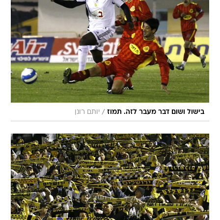
/
בישול ושום דבר מעבר לזה. תמוז
יותם רונן