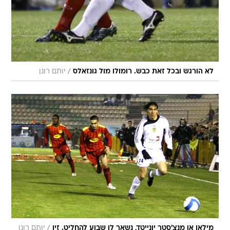
/
לא הורגש ובכל זאת כבש. רומולו מול גונזאלס
יותם רונן
/
מילאן או מנצ'סטר יונייטד, נשאר לו שבוע להחליט. זיו
יותם רונן