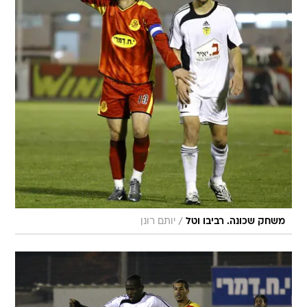
/
משחק שכונה. רביבו וטל
יותם רונן