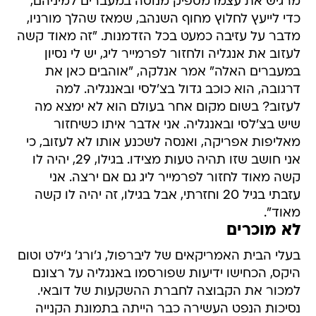
מרגיש את עצמו מספיק מנוסה במעברים למיניהם,
כדי לייעץ לחלוץ מחוף השנהב, שמאז שהלך מורניו,
מדבר על עזיבה כמעט בכל הזדמנות. "זה מאוד קשה
לעזוב את אנגליה ולחזור לפרמייר ליג, יש לי נסיון
במעברים האלה" אמר אנלקה, "אוהבים כאן את
דרגובה, הוא כוכב גדול בצ'לסי ובאנגליה. למה
לעזוב? בשום מקום אחר בעולם הוא לא ימצא מה
שיש בצ'לסי ובאנגליה. אני אדבר איתו כשיחזור
מאליפות אפריקה, ואנסה לשכנע אותו לא לעזוב, כי
אני חושב שזו תהיה טעות מצידו. בגילו, 29, יהיה לו
קשה מאוד לחזור לפרמייר ליג גם אם ירצה. אני
עזבתי בגיל 20 וחזרתי, אבל בגילו, זה יהיה לו קשה
מאוד".
לא מוכרים
בעלי הבית האמריקאים של ליברפול, ג'ורג' ג'ילט וטום
היקס, הכחישו ידיעות שפורסמו באנגליה על רצונם
למכור את הקבוצה לחברת ההשקעות של דובאי.
נסיכות הנפט העשירה כבר הייתה בתמונת הקנייה