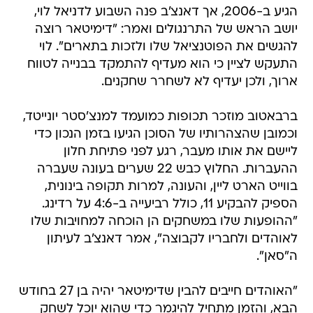
הגיע ב-2006, אך דאנצ'ב פנה השבוע לדניאל לוי,
יושב הראש של התרנגולים ואמר: "דימיטאר רוצה
להגשים את הפוטנציאל שלו ולזכות בתארים". לוי
התעקש לציין כי הוא מעדיף להתמקד בבנייה לטווח
ארוך, ולכן יעדיף לא לשחרר שחקנים.
ברבאטוב מוזכר תכופות כמועמד למנצ'סטר יונייטד,
וכמובן שהצהרותיו של הסוכן הגיעו בזמן הנכון כדי
ליישם את אותו מעבר, רגע לפני פתיחת חלון
ההעברות. החלוץ כבש 22 שערים בעונה שעברה
בווייט הארט ליין, והעונה, למרות תקופה בינונית,
הספיק להבקיע 11, כולל רביעייה ב-4:6 על רדינג.
"ההופעות שלו במשחקים הן הוכחה למחויבות שלו
לאוהדים ולחבריו לקבוצה", אמר דאנצ'ב לעיתון
ה"סאן".
"האוהדים חייבים להבין שדימיטאר יהיה בן 27 בחודש
הבא, והזמן מתחיל להיגמר כדי שהוא יוכל לשחק