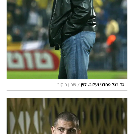
/
כדורגל פחדני ועלוב. לוין
שרון בוקוב