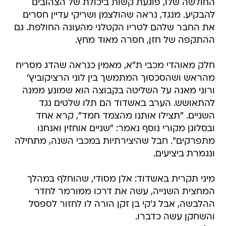
החולשה שלו, פוגעת קשות ביכולת של הצהובים
להבקיע. מנגד, נראה שהולצמן ושריקי עדיין חסרים
את החבר שלהם לטריו הקטלני מהעונה החולפת. גם
ההתקפה של חזן, חסרה מאוד מחץ.
חלק מאוהדי מכבי ת"א, מאמין כנראה שהדג מסריח
מהראש ושהסכסוך המתמשך בין לוני הרציקוביץ'
ורוני מאנה על השליטה בקבוצה הוא שמונע ממנה
להתאושש. הערב באשדוד הם תלו שלטים נגד
השניים. "תצילו אותנו מהצמד חמד", קרא אחד
ובסלוגן מקורי נוסף נאמר: "שניים אוחזין ואנחנו
מתפרקים". חבל שהיצירתיות במכבי השנה, מתחילה
ונגמרת ביציעים.
מיני תקרית באשדוד: אלן מסודי, שהוחלף במהלך
המחצית השנייה, עשה את דרכו ממורמר לחדר
ההלבשה, אבל ג'קי בן זקן הורה לו לחזור לספסל
והשחקן עשה כדברו.