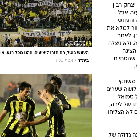
ענפים נוספים
צחק רבין
לוח שידורים
ר, אבל
והעונש
החידה של ספור
ור למלא את
ארכיון מדורים
ן. לאחר
כתבו לנו
 ולא ניצלה
הציגה
העונש בוטל, הם חזרו ליציעים, ונהנו מכל רגע. או
שהסתיים
/
בית"ר
אסף שקד
 משחקי
לושה שערים
 סמואל
ו של לירה,
 לא הצליחו
 גדולה של