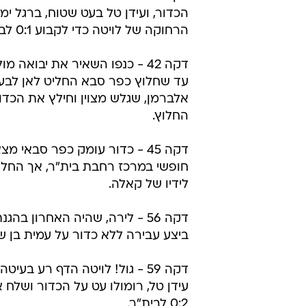
הכדור, ועידן טל בעט שטוח, ברגל ימין
הרחוקה של לויטה כדי לקבוע 0:1 לבית"ר.
דקה 42 - כנפו השאיר את יבואה 
עד שחלוץ כפר סבא החליט לאן לבעוט
אלברמן, שגלש מצוין וחילץ את הכדו
החלוץ.
דקה 45 - כדור עומק כפר סבאי מ
חופשי במרכז רחבת בית"ר, אך החלו
לידיו של קאלה.
דקה 56 - לירה, שהיה האחרון בה
ביצע עבירה ללא כדור על עמית בן שו
דקה 59 - גול! לויטה הדף רע בעי
עידן טל, רומולו עט על הכדור ושלח 
0:2 לבית"ר.