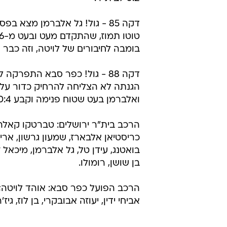
דקה 85 - גול! גל אלברמן מצא ב
בומבה לחיבורים של לויטה, וזה כבר 0:3 לבית"ר.
דקה 88 - גול! כפר סבא התפרקה ל
הגנתה לא הצליחה להרחיק כדור על
ואלברמן בעט שטוח פנימה וקבע 0:4 לבית"ר.
הרכב בית"ר ירושלים: טברטקו קאלה, י
כריסטיאן אלבארז, שמעון גרשון, ארי
בואטנג, עידן טל, גל אלברמן, מיכאל 
בן שושן, רומולו.
הרכב הפועל כפר סבא: אוהד לויטה; או
אביחי ידין, יעוזה אבובקרי, בן לוז, גי