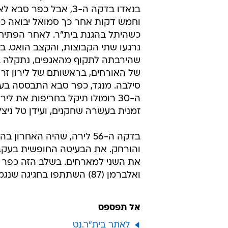
בנאדו בדקה ה-3, אבל כפר 
וחמש דקות אחר כך סמואל יבואה כ
כשהיתל בהגנת בית"ר. לאחר הפתיח
נרגעו שתי הקבוצות, והקצב הואט. בי
שהירבתה לתקוף מהאגפים, נתקלה ב
של האורחים, בראשותם של לירון זרק
סילבה. מנגד, כפר סבא התבססה בע
ה-30 רומולו תיקל בחריפות את ל
זמנית בעשרה שחקנים, ועידן טל ניצל זאת כדי לכבוש (33
בדקה ה-56 לירה, שהיה האח
ואלברמן (87) השתתפו בחגיגה שנגמרה ב-0:4 גדול.
אל תפספס
לאתר בית"ר.נט