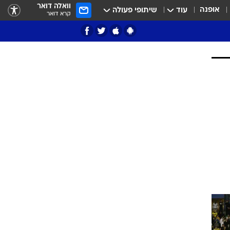
וואלה דואר
אופנה
עוד
שיתופי פעולה
קרא דואר
ציון 3
דאבל דריבל
י