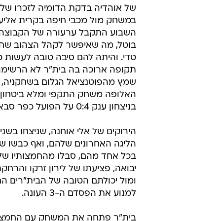
של אוהדיה בדקת הדומיה לזכרו של י
במשחק מול מכבי חיפה בקרית אליעז
השבוע התקבל ערעורה של הקבוצה 
בוטל, מה שאיפשר לקהל הצהוב שח
טדי. והיתה להם סיבה טובה לעשות כ
תקופה ארוכה בה בית"ר לא הרשימה,
שמץ מהפוטנציאל הגלום בשחקניה, 
האלופה משחק התקפי ומלא ביטחון 
בניצחון ענק 0:4 על הפועל כפר סבא.
הירוקים של אלי אוחנה, שניצחו בשני
הליגה האחרונים שלהם, ואף כבשו ש
בכל אחד מהם, סבלו מהחמצותיו של
יבואה, פציעתו של לירון זרקו והרחקת
ומול יכולתם הטובה של הבית"רים הם
למנוע את הפסדם ה-3 העונה.
בית"ר פתחה את המשחק עם החמצה