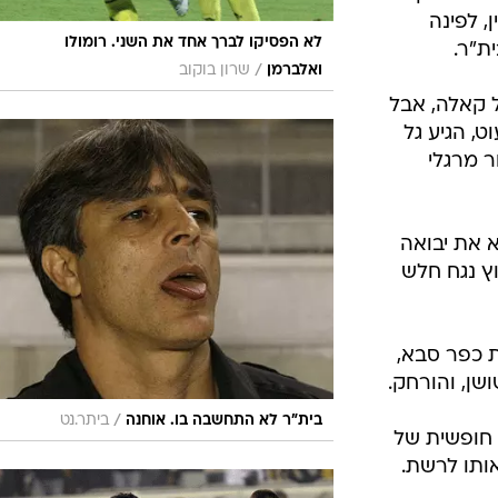
, לפינה
לא הפסיקו לברך אחד את השני. רומולו
/
ואלברמן
שרון בוקוב
מול קאלה, אבל
, הגיע גל
ר מרגלי
צא את יבואה
ץ נגח חלש
גנת כפר סבא,
שן, והורחק.
/
בית"ר לא התחשבה בו. אוחנה
ביתר.נט
טה חופשית של
אותו לרשת.