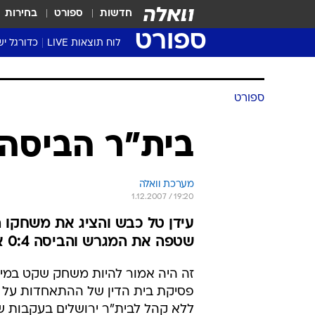
חדשות
ספורט
בחירות
ספורט
לוח תוצאות LIVE
כדורגל יש
ליגת העל Winner
סטט' ליגת
ספורט
גביע המדי
גביע הטוט
בית"ר הביסה א
שגרירים
נבחרות י
מערכת וואלה
ליגה לאומ
1.12.2007 / 19:20
ליגה א'
עידן טל כבש והציג את משחקו ה
שטפה את המגרש והביסה 0:4 את הפועל כפר-סבא
זה היה אמור להיות משחק שקט במיו
פסיקת בית הדין של ההתאחדות על 
ללא קהל לבית"ר ירושלים בעקבות ש