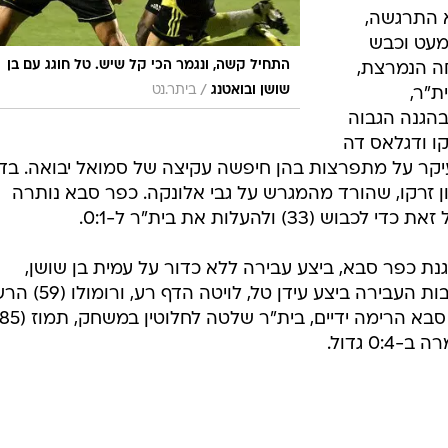
סבא לא התרגשה,
מעט וכבש
התחיל קשה, ונגמר הכי קל שיש. טל חוגג עם בן
ה הנמרצת,
/
שושן ובואטנג
ביתר.נט
ת"ר,
הגנה הגבוה
ו ודגלאס דה
יקר על מתפרצות בהן חיפשה עקיצה של סמואל יבואה. בד
ירון זרקו, שהורד מהמגרש על גבי אלונקה. כפר סבא נותרה
) ולהעלות את בית"ר ל-0:1.
רון בהגנת כפר סבא, ביצע עבירה ללא כדור על עמית בן שושן,
והורחק. את הבעיטה החופשית בעקבות העבירה ביצע עידן טל