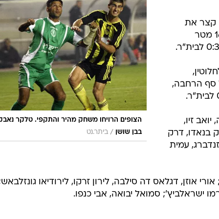
פס קצר את
טוטו תמוז, שהתקדם מעט ובעט מ-16 מטר
חלוטין,
 סף הרחבה,
ואב זיו,
הצופים הרויחו משחק מהיר והתקפי. טלקר נאבק
ק בנאדו, דרק
/
בבן שושן
ביתר.נט
זנדברג, עמית
רי אוזן, דגלאס דה סילבה, לירון זרקו, לירודיאו גונזלבאש;
ז'רמו ישראלביץ'; סמואל יבואה, אבי כנפו.