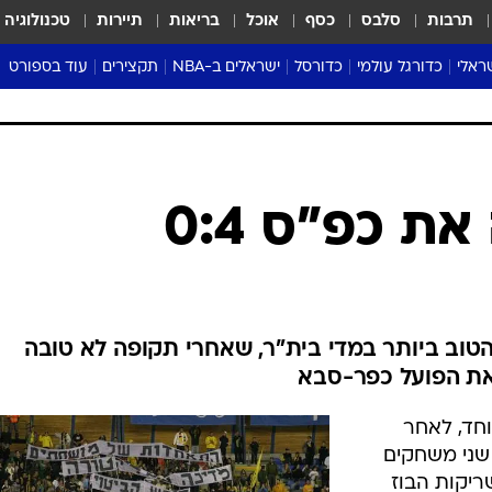
תרבות
סלבס
כסף
אוכל
בריאות
תיירות
טכנולוגיה
ראלי
כדורגל עולמי
כדורסל
ישראלים ב-NBA
תקצירים
עוד בספורט
ליגה אנגלית
ליגת העל
דני אבדיה
מונדיאל 2026
 העל
ליגה ספרדית
דאבל דריבל
NBA
נה
ליגה איטלקית
יורוליג וכדורסל אירופי
טבלאות
ו
ליגה גרמנית
ליגה לאומית
פודקאסטים
ת כפ"ס 0:4
ליגה צרפתית
נבחרות ישראל בכדורסל
מסכמים מחזור
שראל
ליגת האלופות
כדורסל נשים
אבא של שבת
ית
הליגה האירופית
מעל הטבעת
דרום אמריקה
סערה בממלכה
טוב ביותר במדי בית"ר, שאחרי תקופה לא טובה
טניס
טראש טוק
חד, לאחר
ספורט אמריקא
שני משחקים
פוקר
ריקות הבוז