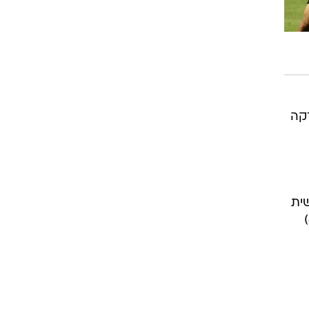
רוגבי וקריקט
גולף
ביליארד
תקצירים
קה
, לויטה הדף רע, ורומולו (59) הרשית
את השני למארחים. בשלב הזה כפר סבא הרימה ידיים, בית"ר שלטה לחלוטין במשחק, תמוז (85)