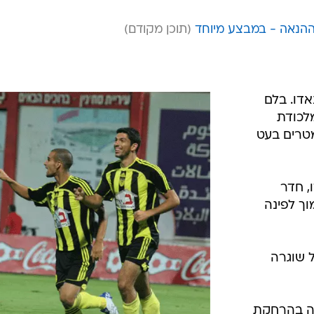
ההנאה - במבצע מיוחד
נאדו. בלם
לכודת
טרים בעט
ו, חדר
ך לפינה
טל שוגרה
כשלה בהרחקת