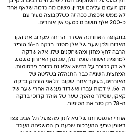
חזן כועס על השחקנים המדליפים, חיים רביבו וג'קי בן
זקן זועמים עליהם ועדיין, משום מה נדמה שלאף אחד
לא ממש איכפת. ככה זה כשלקבוצה מעיר עם
כ-200 אלף תושבים כמעט אין אוהדים.
בתקופה האחרונה אשדוד הריחה מקרוב את הקו
האדום ולכן שער של אלן מסודי בדקה ה-16 הוריד
הרבה לחץ מחזן ומהשחקנים שלו. אלא שדקה
למחצית הישווה עומר גולן, שבזמן האחרון משמש
לא רק ככוכב על הדשא אלא גם ככוכב פרסומות.
המחצית השנייה כבר התנהלה בשליטה של
האורחים, בעיקר אחרי שקובי דג'אני הורחק בדקה
ה-56. 9 דקות עברו ואשדוד נענשה אחרי שער של
קאקו, שסידר מהפך. שער של אוהד קדוסי בדקה
ה-78 רק סגר את הסיפור.
אחרי התפטרותו של גיא לוזון מהפועל תל אביב צצו
באופן טבעי ההערכות שכעת בן המשפחה העוזב