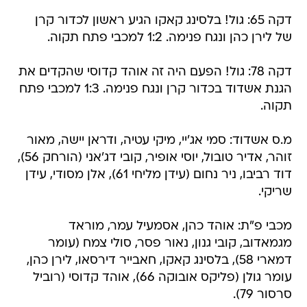
דקה 65: גול! בלסינג קאקו הגיע ראשון לכדור קרן
של לירן כהן ונגח פנימה. 1:2 למכבי פתח תקוה.
דקה 78: גול! הפעם היה זה אוהד קדוסי שהקדים את
הגנת אשדוד בכדור קרן ונגח פנימה. 1:3 למכבי פתח
תקוה.
מ.ס אשדוד: סמי אג'יי, מיקי עטיה, ודראן יישה, מאור
זוהר, אדיר טובול, יוסי אופיר, קובי דג'אני (הורחק 56),
דוד רביבו, ניר נחום (עידן מליחי 61), אלן מסודי, עידן
שריקי.
מכבי פ"ת: אוהד כהן, אסמעיל עמר, מוראד
מגמאדוב, קובי גנון, נאור פסר, סולי צמח (עומר
דמארי 58), בלסינג קאקו, חאבייר דירסאו, לירן כהן,
עומר גולן (פליקס אובוקה 66), אוהד קדוסי (רוביל
סרסור 79).