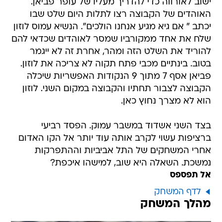
ישוב לאורווה כדי להדריך מעליו של עופר פביאן.
האוהדים של הקבוצה רצו לתלות היום שלט שבו
יכתב " אם גיא מגיע אנחנו הולכים". הנשיא עמוס לוזון
שלח את אחד ממקורביו שמסר לאוהדים שכדאי להם
להוריד את השלט הזה ומהר, אחרת זה לא ייגמר
בטוב. בינתיים מכבי פתח תקוה לא צריכה את לוזון.
פביאן אסף 7 מתוך 9 הנקודות האפשריות שיכלה
הקבוצה לצבור תחתיו והקבוצה במקום השני. לוזון
הוא לא מצרך נחוץ כאן.
בצד השני אשדוד במשבר עמוק. הפסד רביעי
ברציפות עשוי לקרב אותה עוד יותר אל הקו האדום
אחרי המשחקים של התל אביביות וההתפרקות
נמשכת. השאלה היא שוב, למישהו איכפת?
אל תפספס
לדף המשחק
מהלך המשחק