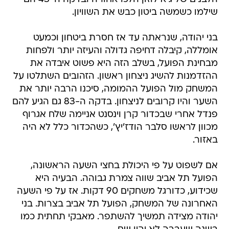
שילמו כשמשה ביטון כבש את השוויון.
בני יהודה, שנראתה עד אז חסרת ביטחון וכמעט
אומללה, קיבלה דחיפה גדולה והעיזה יותר ולפחות
מבחינת הפועל, בשלב הזה היא פשוט איבדה את
ההזדמנות להשיג ניצחון ראשון. הזהובים השתלטו על
המשחק מול הפועל ההמומה, סיכנו הרבה יותר את
השער והיו קרובים לניצחון. בדקה ה-83 גם הגיע להם
פנדל אחרי שבכדור קרן וינסנט אניימה שלח אגרוף
מכוון לראשו סלבר הודז'יץ', כשהכדור כלל לא היה
באזור.
אם לשפוט על פי היכולת בחצי השעה הראשונה,
הפועל תל אביב שווה צמרת גבוהה. הבעיה היא
שכידוע, כדורגל משחקים 90 דקות. אז על פי השעה
האחרונה של המשחק, הפועל תל אביב בצרות. בני
יהודה מצידה תמשיך להשתפר. מאבקי תחתית כמו