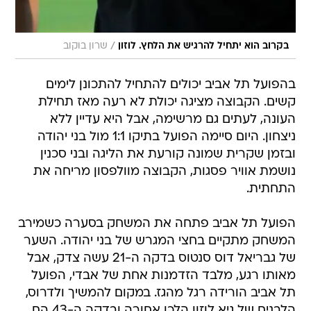
/
בקרוב הוא יתחיל להרגיש את הלחץ. לוזון
שרון בוקוב
בהפועל תל אביב יכולים להתחיל להתכונן לימים
קשים. הקבוצה מציגה יכולת לא רעה מאז תחילת
העונה, לעתים גם מרשימה, אבל היא עדיין ללא
ניצחון. היום סיימה הפועל בתיקו 1:1 מול בני יהודה
ובזמן שקרית שמונה קורעת את הליגה ובני סכנין
נושמת אוויר פסגות, הקבוצה מוולפסון מריחה את
התחתית.
הפועל תל אביב פתחה את המשחק בסערה כשמירב
המשחק מתקיים בחצי המגרש של בני יהודה. השער
של גבריאל דוס סנטוס בדקה ה-21 עשה צדק, אבל
מאותו רגע, מלבד הזדמנות אחת של אבדי, הפועל
תל אביב הורידה רגל מהגז. במקום להמשיך ולדרוס,
הלבנים של גיא לוזון הלכו אחורה ובדקה ה-43 הם