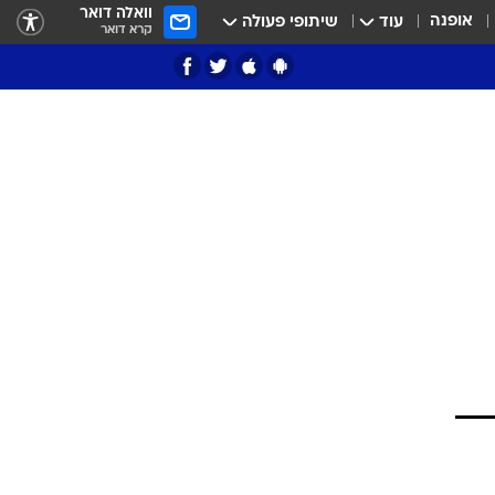
וואלה דואר
אופנה
עוד
שיתופי פעולה
קרא דואר
ציון 3
דאבל דריבל
י