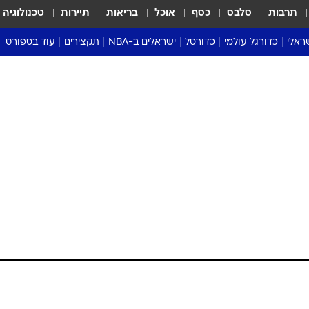
תרבות
סלבס
כסף
אוכל
בריאות
תיירות
טכנולוגיה
ראלי
כדורגל עולמי
כדורסל
ישראלים ב-NBA
תקצירים
עוד בספורט
ליגה אנגלית
ליגת העל
דני אבדיה
מונדיאל 2026
 העל
ליגה ספרדית
דאבל דריבל
NBA
נה
ליגה איטלקית
יורוליג וכדורסל אירופי
טבלאות
ו
ליגה גרמנית
ליגה לאומית
פודקאסטים
 מרגישים את השינוי
ליגה צרפתית
נבחרות ישראל בכדורסל
מסכמים מחזור
שראל
ליגת האלופות
כדורסל נשים
אבא של שבת
ית
הליגה האירופית
מעל הטבעת
דרום אמריקה
סערה בממלכה
ת משכורותיהם יומיים לפני הזמן. הקבוצה מתכוננת
טניס
יסי מנוי
טראש טוק
יים לפני
ספורט אמריקא
תיהם. זוהי
פוקר
ר שבע