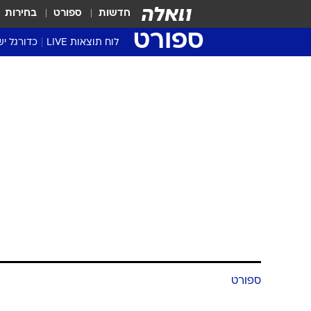
חדשות
ספורט
בחירות
ספורט
לוח תוצאות LIVE
כדורגל יש
ליגת העל Winner
סטט' ליגת
ספורט
גביע המדי
גביע הטוט
בבאר שבע כבר
שגרירים
נבחרות י
דוד רוזנטל
ליגה לאומ
8.8.2007 / 15:46
ליגה א'
שחקני הקבוצה קיבלו לראשונה א
למבצע שיווקי נרחב למכירת כרט
הסטוריה קטנה בהפועל באר-שבע: יומ
הזמן קיבלו היום השחקנים את משכורו
הפעם הראשונה ששחקני הפועל בא