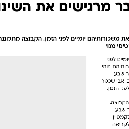
ענפים נוספים
 אבי שכטר,
לוח שידורים
ני הזמן.
החידה של ספור
הקבוצה,
ארכיון מדורים
ר שבע
כתבו לנו
קמפיין
לקריאה
אני רואה נכון? זה תלוש משכורת? אורן
/
ניסים
מערכת וואלה, צילום מסך
 נגד הפועל
4,000 כרטיסים במחירים של
ים לילדים, נוער
. אילן בכר שחתם בקבוצה ויעבור בבקרה מחר צפוי לשחק. אי
ה אנסופואה הזמבי ימשיך לנסות להרשים את מרקו בלבול. למ
ונה שעברה במכבי תל אביב, לא נראה שהשחקן יגיע לבירת