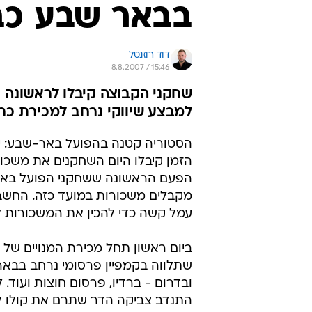
מקבלים משכורות במועד כזה. החשב,
עמל קשה כדי להכין את המשכורות לפ
ביום ראשון תחל מכירת המנויים של 
שתלווה בקמפיין פרסומי נרחב בבא
ובדרום - ברדיו, פרסום חוצות ועוד. ל
התנדב צביקה הדר שתרם את קולו 
לאוהדי הקבוצה לחזור לבאר שבע.
לקראת משחק גביע הטוטו ביום שבת
עכו הפיצה הקבוצה 
20 שקלים למבוגר ו-10 שקל
חיילים וסטודנטים. נשים יכנסו חינם
יובנוביץ' הסרבי ייבחן כשגם צ'אסוו
ההתעניינות בדיאן איליץ' ששיחק בע
הנגב.