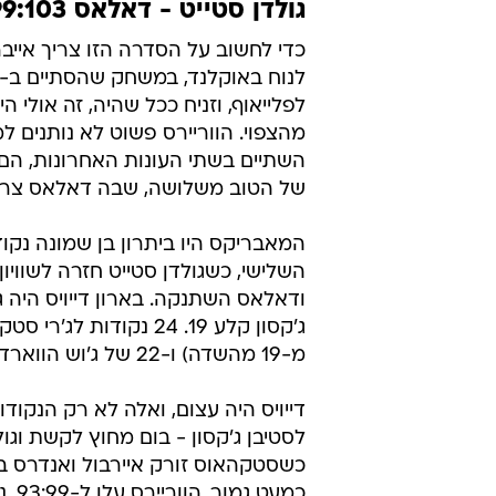
חוסכת ה
לכתבה ה
אל תפספס
איזור ה-NBA בוואלה! ספורט
גולדן סטייט - דאלאס 99:103 (1:3 לווריירס בסדרה)
לפלייאוף, וזניח ככל שהיה, זה אול
מהצפוי. הווריירס פשוט לא נותנים 
השתיים בשתי העונות האחרונות, הם 
של הטוב משלושה, שבה דאלאס צריכה
המאבריקס היו ביתרון בן שמונה נק