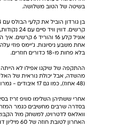
הסיום הם כבר מחצו את ההיט כמו קבוצ
לפועל, ואפילו בן וואלאס, שנעצר ע
קלע שש קליעות עונשין רצופות, וסג
יודע שעשית עבודה גדולה, ומדובר 
בשיטה של הטוב משלושה.
אוניל קלע 16 והור
אחת משבע ניסיונות. ג'יימס פוזי עלה
בלא פחות מ-18 כדורים חוזרים.