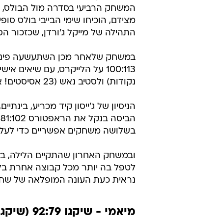
דוד רוזנטל, 
גיל קדרון ודוד רוזנטל 
30.4.2007 / 3:55
על טורונטו וכן - גם לווריירס ע
גם מעט המומחים שהעזו להמר נגד מ
מונח על כף המאזניים, כשלו חניכיו 
מצידם, הוכיחו שימי הבייבי בולס סו
התהילה של מייקל ג'ורדן, שכזכור הסתיימ
במשחק שלאחר מכן השתעשעה פיניקס 
נקודות) ולסטיב נאש (23 אסיסטים! אחד פחות משיא ה-NBA. בנוסף ל-17 נקודות).