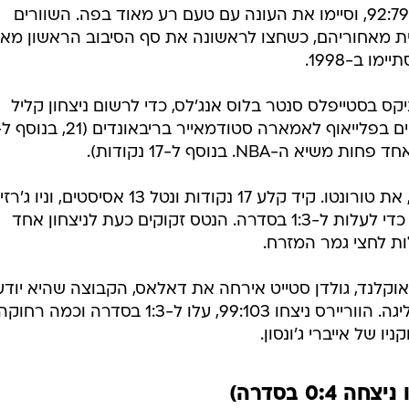
ענפים נוספים
לוח שידורים
החידה של ספור
האלופה הפסידה 92:79 לשיקגו והודחה בסוויפ משפיל. 1:3 לפיניקס על הלייקרס, 
ארכיון מדורים
ל המאבריקס
כתבו לנו
יאמי בסדרת הסיבוב הראשון שלה מול שיקגו לא העזו לחל
שההיט יודחו מבלי לנצח אף לא משחק אחד. גם כשהם בפיגור של 3:0, כשכבודם כאלו
של פט ריילי פעם נוספת הערב (ראשון), הפסידו בביתם גם א
המשחק הרביעי בסדרה מול הבולס, 92:79, וסיימו את העונה עם טעם רע מאוד בפה. השוורים
פית מאחוריהם, כשחצו לראשונה את סף הסיבוב הראשון מאז 
ו ב-1998.
בסטייפלס סנטר בלוס אנג'לס, כדי לרשום ניצחון קליל
הניסיון של ג'ייסון קיד מכריע, בינתיים, את טורונטו. קיד קלע 17 נקודות ונטל 13 אסיסטים, וניו ג'רזי