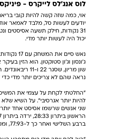
(48 אחוז), כמו גם 17 איבודים - גמרו להם את המשחק.
אחרי ששתיהן השלימו סוויפ זריז בסיב
בסדרה שרבים מחשיבים כגמר המזרח
וואלאס לדטרויט, למשחק מול הקבוצה
האחרון לטובת חוזה של 60 מיליון דולר בשיקגו. משמעם לא יהיה שם.
לוס אנג'לס לייקרס - פיניקס 113:100 (1:3 לסאנס בסדרה
אוי, כמה שזה קשה להיות קובי ברי
יודעים לעשות סל, מלבד לאמאר אוד
31 נקודות, חילק תשעה אסיסטים ו
יכול היה לעשות יותר מדי.
שון מריון, שסגר