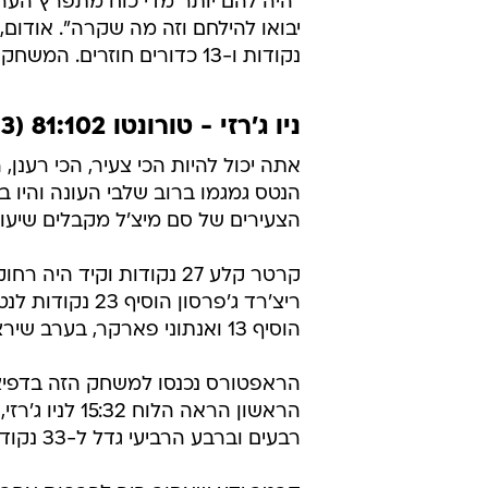
נראה שהם לא צריכים יותר מדי כדי 
"החלטתי לקחת על עצמי את המשימה 
להיות יותר אגרסיבי". על השיא שלא
שני אנשים שרשמו אסיסט אחד יותר מ
ברבע השלישי ואחר כך ל-77:93, ומכאן זו הייתה שאלה של הפרש.
"היה להם יותר מדי כוח מתפרץ הער
נקודות ו-13 כדורים חוזרים. המשחק החמישי בסדרה יתקיים בלילה שבין רביעי לחמישי בפיניקס.
ניו ג'רזי - טורונטו 81:102 (1:3 לנטס בסדרה)
אתה יכול להיות הכי צעיר, הכי רענן, 
הנטס גמגמו ברוב שלבי העונה והיו
הצעירים של סם מיצ'ל מקבלים שיעור 