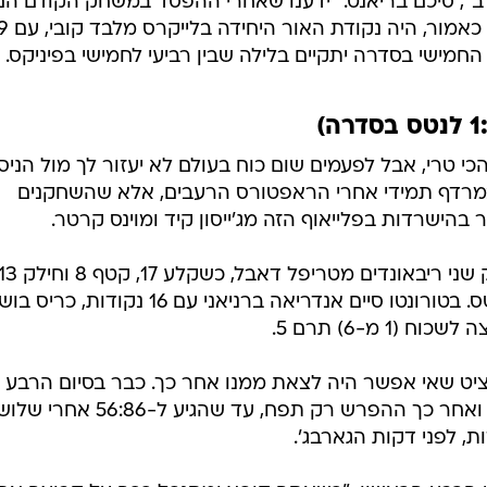
להעפיל לחצי גמר המערב.
לבצע מהלכים גדולים", אמר נאש בסיום, "חשבתי שאני צר
 הצליח לשבור אמר נאש: "זה לא משהו שהיה אמור לקרות. 
מני, ולשניהם מגיע להישאר בפסגה". פיניקס סיימה את ה
הראשון ביתרון 28:33, ירדה 
ב", סיכם בריאנט. "ידענו שאחרי ההפסד במשחק הקודם הם
יבואו להילחם וזה מה שקרה". אודום, כאמור
הכי טרי, אבל לפעמים שום כוח בעולם לא יעזור לך מול הניסיו
 במרדף תמידי אחרי הראפטורס הרעבים, אלא שהשחקנים
בהישרדות בפלייאוף הזה מג'ייסון קיד ומוינס קרטר.