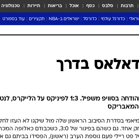
תרבות
סלבס
כסף
אוכל
בריאות
תיירות
טכנולוגיה
ראלי
כדורגל עולמי
כדורסל
ישראלים ב-NBA
תקצירים
עוד בספורט
ליגה אנגלית
ליגת העל
דני אבדיה
מונדיאל 2026
 העל
ליגה ספרדית
דאבל דריבל
NBA
נה
ליגה איטלקית
יורוליג וכדורסל אירופי
טבלאות
ו
ליגה גרמנית
ליגה לאומית
פודקאסטים
ליגה צרפתית
נבחרות ישראל בכדורסל
מסכמים מחזור
שראל
ליגת האלופות
כדורסל נשים
אבא של שבת
ית
הליגה האירופית
מעל הטבעת
דרום אמריקה
סערה בממלכה
טניס
טראש טוק
ספורט אמריקא
דאלאס בדרך
פוקר