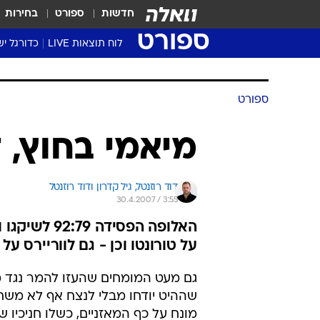
חדשות
ספורט
בחירות
ספורט
לוח תוצאות LIVE
כדורגל יש
ליגת העל Winner
סטט' ליגת
גביע המדי
גביע הטוט
שגרירים
נבחרות י
ליגה לאומ
ליגה א'
ספורט
מיאמי בחוץ, 