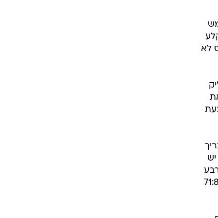
1, 23 אחוז) מהעונשין 13 מ-27
ני,
מש
לע
ס לא
'יק
חוזרים ואת
וכעת