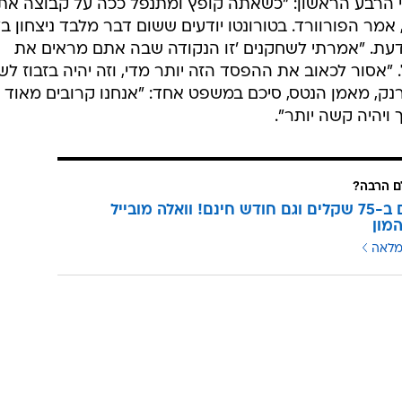
ריצ'רד ג'פרסון הוסיף 23 נקודות לנטס. בטורונטו סיים אנדריאה ברניאני עם 16 נקודות, כריס בו
יט שאי אפשר היה לצאת ממנו אחר כך. כבר בסיום הרבע
הראשון הראה הלוח 15:32 לניו ג'רזי, ואחר כך ההפרש רק תפח, עד שהגיע ל-6:86
 הרבע הראשון: "כשאתה קופץ ומתנפל ככה על קבוצה את
אמר הפורוורד. בטורונטו יודעים ששום דבר מלבד ניצחון בל
דעת. "אמרתי לשחקנים 'זו הנקודה שבה אתם מראים את
 "אסור לכאוב את ההפסד הזה יותר מדי, וזה יהיה בזבוז ל
רנק, מאמן הנטס, סיכם במשפט אחד: "אנחנו קרובים מאוד
 ויהיה קשה יותר".
 הרבה?