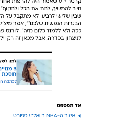
הוסיף 13 ואנתוני פארקר, בערב שירצה לשכוח (1 מ-6) תרם 5.
הראפטורס נכנסו למשחק הזה בדפיצ
רבעים וברבע הרביעי גדל ל-33 נקודות, לפני דקות הגארבג'.
קרטר ידע שאסור היה להרפות אחרי
חייב להמשיך, לתת את הכל ולתקוף", 
שבין שלישי לרביעי לא מתקבל על ה
הבגרות הנפשית שלכם'", אמר מיצ'ל.
ככה ולא ללמוד כלום מזה". לורנס פ
לניצחון בסדרה, אבל מכאן זה רק יילך
למה לשלם