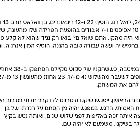
ה גדולה. לואל דנג ובן גורדון שוב היו המוציאים העיקריי
ל פי מיטב המסורת ברצף של עבירות מכוונות בדקות האחרונ
ר את הסיפור. ברגעי הסיום מיאמי כבר איבדה את הראש
לחלוטין, איבדה כדורים בסיטונות והחטיאה בשלומיאליות מתחת לסל. ב-5:27 האחרונים אצו רצו
להם הבולס ל-2:14 מדהים, וכשהאלופה קולעת מולך רק 2 נקודות בחמש הדקות האחרונו
באלופה מצ'וקמקת.
עם ההפסד הפכו ההיט לאלופה הראשונה שמודחת בסיבוב הראשון מאז סן אנטוניו של 2000,
והראשונה שעושה זאת בסוויפ מאז סירקיוז נשיונל אי שם בעונת 1957, אז הסיבוב הראשון שוחק
קרשים. דווין וויד סיים עם 24 נקודות, 10 אסיסטים ו-7 איבודים בהופעת הפרידה שלו מהעונ
יד 6 קרשים. איך הוא היה מהקו, אתם שואלים? בואו רק נגיד שהוא לא קלע 
 בחמישייה ועשה עבודה טובה בהגנה, הוסיף המון אנרגיה, ות
ההתקפה של שיקגו אפילו לא הייתה במיטבה, כששחקניו של סקוט סקיילס 