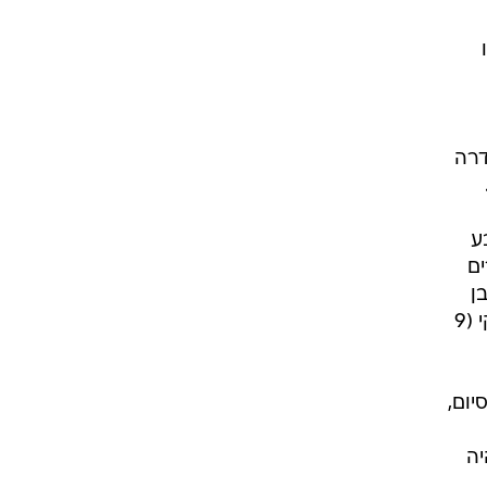
ו
דרה
ע