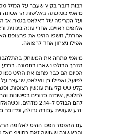
בשלושה משחקים אפשריים כדי לעלו
ובמשחק האחרון שהתקיים הלילה, בא
נראית כעת העונה המופלאה של שחקניו
מיאמי - שיקגו 92:79 (שיקגו ניצחה 0:4 בסדרה)
רבות דובר בקיץ שעבר על המזל ממנ
מיאמי כשזכתה באליפות הראשונה בת
ועל הקריסה של דאלאס בגמר. אז העו
אלופים ראויים. אחרי עונה בינונית ו
אחרת", חשפו ההיט את פרצופם האמ
אפילו ניצחון אחד לרפואה.
מיאמי פתחה את המשחק בהתלהבות ו
הדרך הבולס נשארו בתמונה. ברבע ה