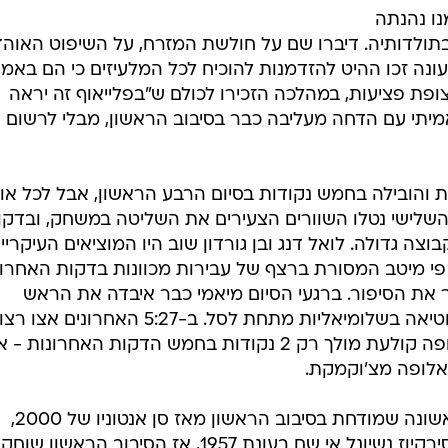
הביסה בנקל את הראפטורס 81:102 כדי לעלות ל-1:3 בסדרה. הנטס זקוקים כעת לניצחון אחד
ת לחצי גמר המזרח.
וקלנד, גולדן סטייט אירחה את דאלאס, הקבוצה שהיא יוד
לטפל בה יותר מכל קבוצה אחרת בליגה. הווריירס ניצחו 99:103, עלו ל-1:3 בסדרה וכמה רחוק
 של אייברי ג'ונסון.
ו נהנתה
ולדותיה. דיברו שם על חולשת המזרח, על השיפוט האוהד
נה זכו ההיט להזדמנות להוכיח לכל המלעיזים כי הם באמ
רצופת פציעות, במהלכה הזכירו לכולם ש"בפלייאוף זה יראה
יתי עם הדחה מעליבה כבר בסיבוב הראשון, מבלי לרשום
הובילה בחמש נקודות בסיום הרבע הראשון, אבל לכל או
שלישי נטלו השוורים הצעירים את השליטה במשחק, ובדקו