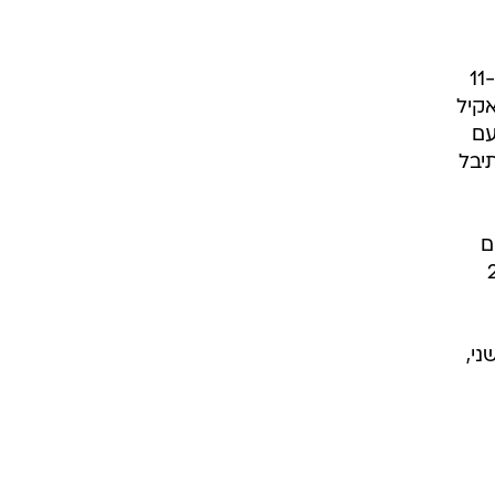
ם
ות,
ת - אתה
בן גורדון הוביל את קלעי הבולס עם 24, לואל דנג הוסיף 22 ו-12 ריבאונדים, בן וואלאס תרם 13 ו-11
ה, שאקיל
פעם
יבל
הסתפקו ב-38 אחוזים