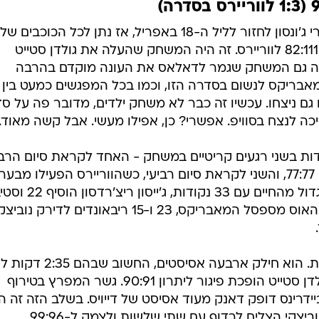
3 מנויים ב-75 שקלים וגם חודש חינם! וואלה מובייל
מון
מלאה
כדי לחשוב על הסדרה הזו צריך אייברי ג'ונסון לחזור לליל ה-18 באפריל, אז נתן לכל הכוכבים של
לנוח באוקלנד, במשחק שהסתיים ב-82:111 לווריירס. זה היה המשחק שהעלה את גולדן סטייט
י היה גם המשחק שגמר לדאלאס את העונה מוקדם בהרבה
למאבריקס לנשום בסדרה הזו, וכמו בכל המפגשים כמעט בין
גם ניצחו. עכשיו זה כבר לא משחק ילדים, מדובר פה על ס
 לנצח בסוויפ. אפשרי? כן, אפילו מעשי. אבל קשה מאוד.
ודות בשני רגעים קריטיים במשחק - האחד לקראת סיום הרב