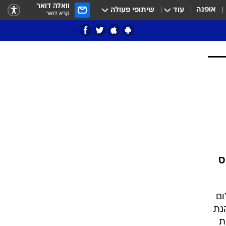
וואלה דואר
אופנה
עוד
שיתופי פעולה
קרא דואר
ציון 3
דאבל דריבל
י