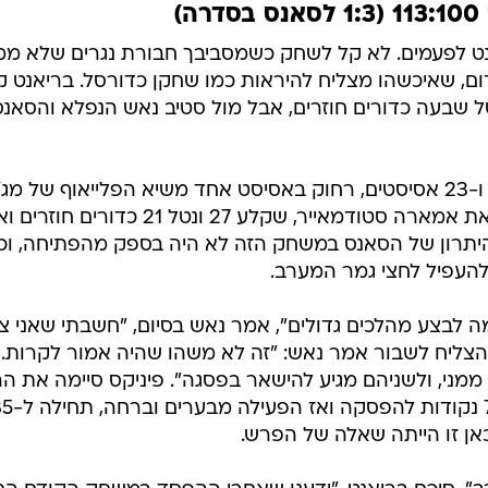
מהשדה, אבל יכולת נוראית של האלופים לשעבר מהשלוש (4 מ-7
וב הראשון, ייפגשו שיקגו ודטרויט לדו קרב חזיתי בסיבוב הש
 האמיתי. הדגש במפגש יהיה מן הסתם על חזרתו של בן
 איתה זכה באליפות לפני שלוש שנים, ואותה נטש בקיץ
)
אנט לפעמים. לא קל לשחק כשמסביבך חבורת נגרים שלא מ
ום, שאיכשהו מצליח להיראות כמו שחקן כדורסל. בריאנט ק
נטל שבעה כדורים חוזרים, אבל מול סטיב נאש הנפלא והסאנ
נאש סיים את המשחק עם 17 נקודות ו-23 אסיסטים, רחוק באסיסט אחד משיא הפלייאוף של מג
ג'ונסון וג'ון סטוקטון. הוא הזין בעיקר את אמארה סטודמאייר, שקלע 27 ונטל 21 כדורים 
 22 ו-11 ריבאונדים. היתרון של הסאנס במשחק הזה לא היה בספק מהפתיחה, 