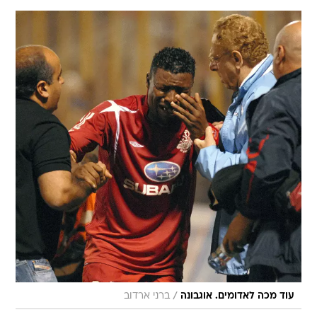
/
עוד מכה לאדומים. אוגבונה
ברני ארדוב
דקה 2- גול! שביט אלימלך לא הספיק להתחמם