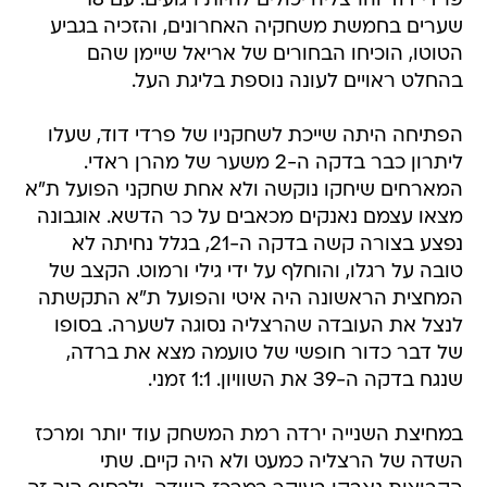
הטוטו, הוכיחו הבחורים של אריאל שיימן שהם
בהחלט ראויים לעונה נוספת בליגת העל.
הפתיחה היתה שייכת לשחקניו של פרדי דוד, שעלו
ליתרון כבר בדקה ה-2 משער של מהרן ראדי.
המארחים שיחקו נוקשה ולא אחת שחקני הפועל ת"א
מצאו עצמם נאנקים מכאבים על כר הדשא. אוגבונה
נפצע בצורה קשה בדקה ה-21, בגלל נחיתה לא
טובה על רגלו, והוחלף על ידי גילי ורמוט. הקצב של
המחצית הראשונה היה איטי והפועל ת"א התקשתה
לנצל את העובדה שהרצליה נסוגה לשערה. בסופו
של דבר כדור חופשי של טועמה מצא את ברדה,
שנגח בדקה ה-39 את השוויון. 1:1 זמני.
במחיצת השנייה ירדה רמת המשחק עוד יותר ומרכז
השדה של הרצליה כמעט ולא היה קיים. שתי
הקבוצות נאבקו בעיקר במרכז השדה, ולבסוף היה זה
איגור מוסטרליץ' ששבר את השוויון עם בעיטה