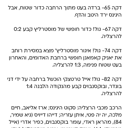
היגינס ירד היטב והדף.
דקה 67- גול! כדור חופשי של מוסטרליץ קבע 0:2
להרצליה.
דקה 74- גול! איגור מוסטרליץ' מצא במסירת רוחב
את יאניק קאמאנן חופשי ברחבת האדומים, והאחרון
בעט שטוח פנימה, 1:3 להרצליה.
דקה 82- גול! אייל טרטצקי הוכשל ברחבה על ידי דני
בונדר, ובוקסנבוים קבע מהנקודה הלבנה 1:4
להרצליה.
הרכב מכבי הרצליה: סקוט היגינס; ארז אליאב, חיים
מלכה, יה יה פטי, איתן עזריה; דייהו דייויס (גיא שמיר,
84), מהראן ראדי, עומר בוקסנבוים, כפיר אדרי (אייל
טרטצקי, 64); יאניק קאמאנן, איגור מוסטרליץ' (עדן
בן בסט, 89).