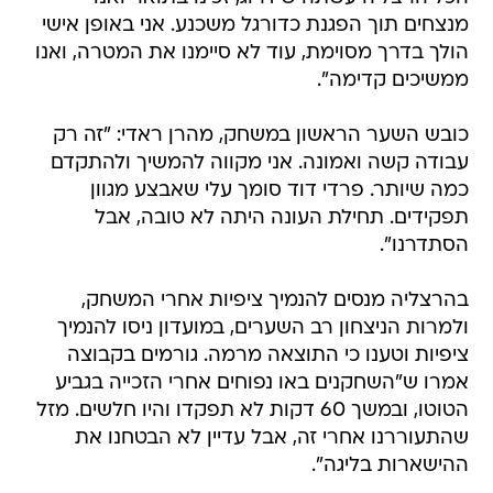
ממשיכים קדימה".
כובש השער הראשון במשחק, מהרן ראדי: "זה רק
עבודה קשה ואמונה. אני מקווה להמשיך ולהתקדם
כמה שיותר. פרדי דוד סומך עלי שאבצע מגוון
תפקידים. תחילת העונה היתה לא טובה, אבל
הסתדרנו".
בהרצליה מנסים להנמיך ציפיות אחרי המשחק,
ולמרות הניצחון רב השערים, במועדון ניסו להנמיך
ציפיות וטענו כי התוצאה מרמה. גורמים בקבוצה
אמרו ש"השחקנים באו נפוחים אחרי הזכייה בגביע
הטוטו, ובמשך 60 דקות לא תפקדו והיו חלשים. מזל
שהתעוררנו אחרי זה, אבל עדיין לא הבטחנו את
ההישארות בליגה".
בקבוצה הייתה ביקורת על החולייה האחורית. "בכל