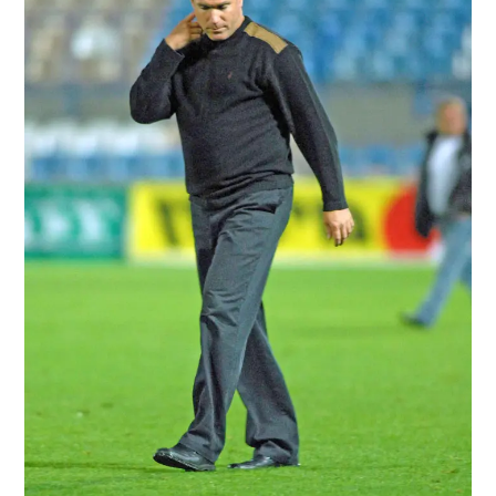
/
"חומר למחשבה לקראת סכנין". לוין
ברני ארדוב