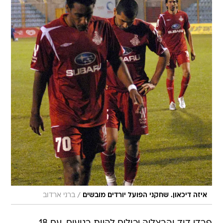
/
איזה דיכאון. שחקני הפועל יורדים מובשים
ברני ארדוב
פרדי דוד והרצליה יכולים להיות רגועים. עם 18
שערים בחמשת משחקיה האחרונים, והזכיה בגביע