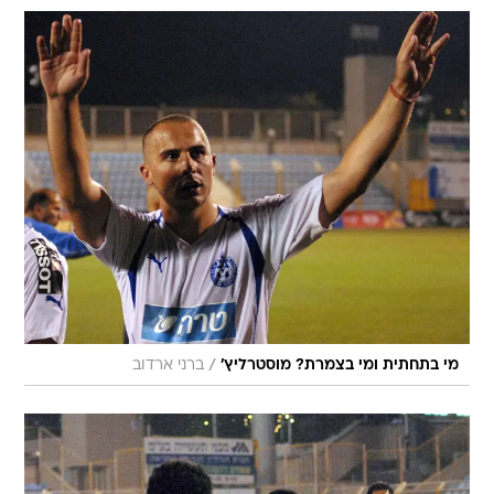
/
מי בתחתית ומי בצמרת? מוסטרליץ'
ברני ארדוב