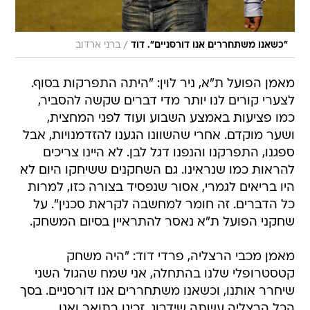
/
"כשאנו משתחררים אנו דורסניים". דוד
ברני ארדוב
מאמן הפועל ת"א, ניר לוין: "היתה התפרקות בסוף.
לצערי קורים לנו יותר מדי דברים שקשה להסביר,
כמו פציעות באמצע השבוע ועוד לפני המחצית,
ושער מוקדם. אחרי שהשוונו הגענו להזדמנויות, אבל
ספגנו, התפרקנו והנפנו דגל לבן. לא היינו צריכים
להראות כמו שנראינו. גם השחקנים ששיחקו היום לא
היו בריאים לגמרי, אסור שנפסיד בצורה כזו, למרות
כל הדברים. זה חומר למחשבה לקראת סכנין". על
שחקני הפועל ת"א נאסר להתראיין בסיום המשחק.
מאמן מכבי הרצליה, פרדי דוד: "היה משחק
קטסטרופלי שלנו בהתחלה, אני שמח שהגול השני
שיחרר אותנו, וכשאנו משתחררים אנו דורסניים. בסך
הכל הרצליה עשתה שידרוג, זכינו בתואר ואנו
מנצחים תוך הפגנת כדורגל משכנע. אני באופן אישי
הולך בדרך מסוימת, עוד לא סיימנו את המטרה, ואנו