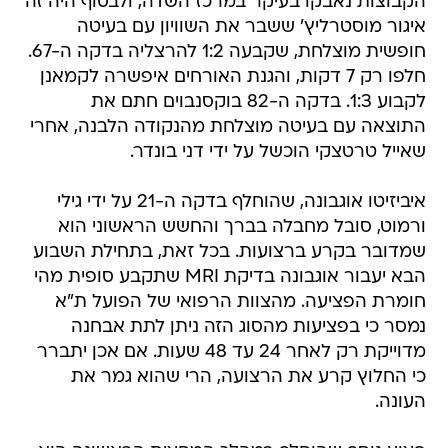
חופשית מוצלחת, שקבעה 1:2 להרצליה בדקה ה-67.
חלפו רק 7 דקות, והגנת האורחים איפשרה לקמאנן
לקבוע 1:3. בדקה ה-82 בוקסנבוים חתם את
התוצאה עם בעיטה מוצלחת מהנקודה הלבנה, אחרי
שאייל טרטצקי הוכשל על ידי דני בונדר.
איביזיטו אוגבונה, שהוחלף בדקה ה-21 על ידי גילי
ורמוט, סובל מחבלה בברך והחשש הראשוני הוא
שמדובר בקרע ברצועות. בכל זאת, בתחילת השבוע
הבא יעבור אוגבונה בדיקת MRI שתקבע סופית מהי
חומרת הפציעה. מהצוות הרפואי של הפועל ת"א
נמסר כי בפציעות מהסוג הזה ניתן לתת אבחנה
מדוייקת רק לאחר 24 עד 48 שעות. אם אכן יתברר
כי החלוץ קרע את הרצועה, הרי שהוא גמר את
העונה.
פצוע נוסף שהוחלף במהלך המחצית הראשונה הוא
שי אבוטבול, שסובל מנקע בקרסול. לגבי אבוטבול