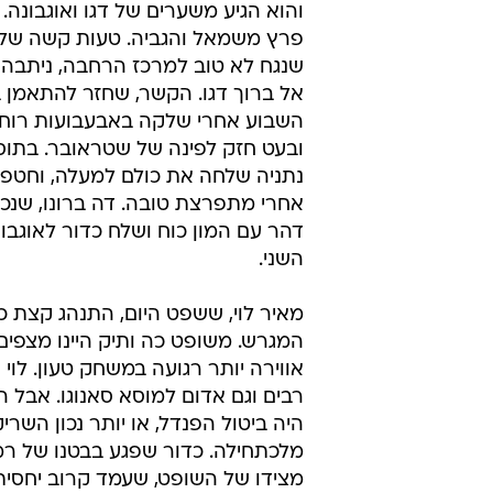
והוא הגיע משערים של דגו ואוגבונה. 
פרץ משמאל והגביה. טעות קשה של 
שנגח לא טוב למרכז הרחבה, ניתבה
אל ברוך דגו. הקשר, שחזר להתאמן
השבוע אחרי שלקה באבעבועות רוח
ובעט חזק לפינה של שטראובר. בתוס
נתניה שלחה את כולם למעלה, וחטפ
אחרי מתפרצת טובה. דה ברונו, שנכ
דהר עם המון כוח ושלח כדור לאוגב
השני.
מאיר לוי, ששפט היום, התנהג קצת כ
המגרש. משופט כה ותיק היינו מצפי
אווירה יותר רגועה במשחק טעון. לוי
רבים וגם אדום למוסא סאנוגו. אבל 
היה ביטול הפנדל, או יותר נכון השרי
מלכתחילה. כדור שפגע בבטנו של רמי
מצידו של השופט, שעמד קרוב יחסית 