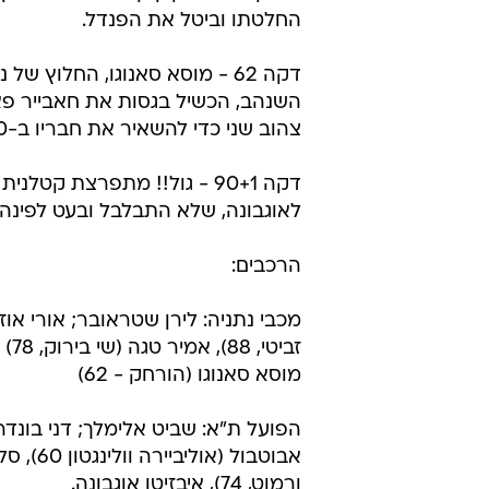
החלטתו וביטל את הפנדל.
דקה 62 - מוסא סאנוגו, החלוץ של
השנהב, הכשיל בגסות את חאבייר פא
צהוב שני כדי להשאיר את חבריו ב-10 שחקנים.
דקה 90+1 - גול!! מתפרצת ק
לאוגבונה, שלא התבלבל ובעט לפינה הרחוקה
הרכבים:
מכבי נתניה: לירן שטראובר; אורי אוזן
מוסא סאנוגו (הורחק - 62)
הפועל ת"א: שביט אלימלך; דני בונדר,
ורמוט, 74), איבזיטו אוגבונה.