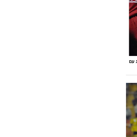
רוגבי וקריקט
גולף
ביליארד
תקצירים
 עם