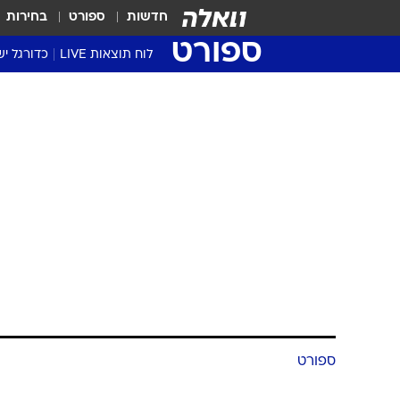
חדשות
ספורט
בחירות
ספורט
לוח תוצאות LIVE
כדורגל יש
ליגת העל Winner
סטט' ליגת
גביע המדי
גביע הטוט
שגרירים
נבחרות י
ליגה לאומ
ליגה א'
ספורט