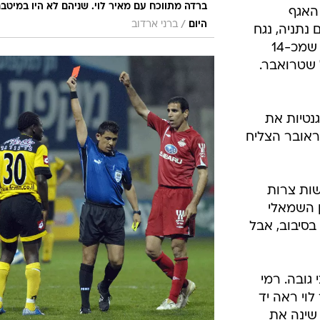
ברדה מתווכח עם מאיר לוי. שניהם לא היו במיטב
ת האגף
/
היום
ברני ארדוב
 נתניה, נגח
ברשלנות, היישר לרגליו של ברוך דגו שמכ-14
 שטרואבר.
לגנטיות את
טראובר הצליח
עשות צרות
 השמאלי
בסיבוב, אבל
י גובה. רמי
לוי ראה יד
 שינה את