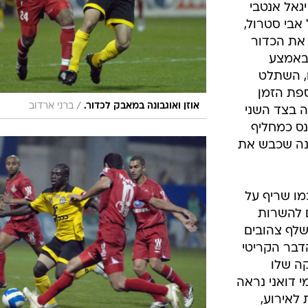
יגאל אנטבי
אבי סטרול,
 את הכדור
 באמצע
, השתלט
פת הזמן
/
אוזן ואוגבונה במאבק לכדור.
ברני ארדוב
ה בצד השני
נס כמחליף
ונה שכבש את
מו שריף על
ם להשרות
 שלף צהובים
הדבר הקריטי
קה שלו
 דואני נראה
לאירוע,