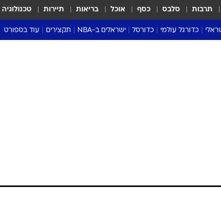
תרבות
סלבס
כסף
אוכל
בריאות
תיירות
טכנולוגיה
ראלי
כדורגל עולמי
כדורסל
ישראלים ב-NBA
תקצירים
עוד בספורט
ליגה אנגלית
ליגת העל
דני אבדיה
מונדיאל 2026
 העל
ליגה ספרדית
דאבל דריבל
NBA
נה
ליגה איטלקית
יורוליג וכדורסל אירופי
טבלאות
ו
ליגה גרמנית
ליגה לאומית
פודקאסטים
ליגה צרפתית
נבחרות ישראל בכדורסל
מסכמים מחזור
שראל
ליגת האלופות
כדורסל נשים
אבא של שבת
ית
הליגה האירופית
מעל הטבעת
דרום אמריקה
סערה בממלכה
טניס
טראש טוק
ספורט אמריקא
פוקר