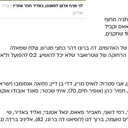
/
לוי מניף אדום לסאנוגו, באדיר חוזר אחריו
ברני
ארדוב
 נתניה מחוף
אס וקביל
טלנית של האדומים. דה ברונו דהר כחצי מגרש, שלח שמאלה
 של שטרואבר שלא יכל להושיע. 0:2 להפועל ת"א.
, אבי סטרול, לואיס מרין, דדי בן דיין; מזואה אנסומבו (ישרא
זביטי, 88), אמיר טגה (שי בירוק, 78) , תמיר כהן (אופיר חיים, 70), איתי שכטר; סאנד אובוד
 רמי דואני, חאבייר פאאס, יגאל אטנבי; ואליד באדיר, שי
אבוטבול (אוליביירה וולינגטון 60), סלים טועמה, ברוך דגו (לוסיאנו דה ברונו, 82), אליניב ב