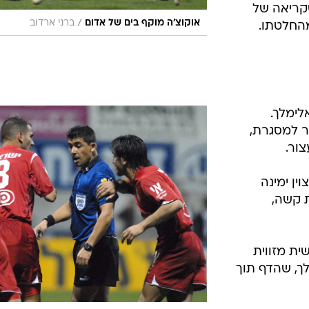
שקריאה של
/
אוקוצ'ה מוקף בים של אדום
ברני ארדוב
מהחלטתו.
אלימלך.
ר למסגרת,
ור.
וין ימינה
ת קשה,
פשית מזווית
ך, שהדף תוך