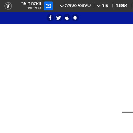
וואלה דואר
אופנה
עוד
שיתופי פעולה
קרא דואר
ציון 3
דאבל דריבל
י