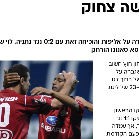
ענפים נוספים
שה צחוק
לוח שידורים
החידה של ספור
ארכיון מדורים
כתבו לנו
הפועל ת"א לא התבדחה כשדיברה על אליפות והוכיחה זאת עם 0:2 נגד נת
סא סאנוגו הורחק
ון חוץ חשוב
גברה על
רים של ברוך דגו
ואיבזיטו אוגבונה במסגרת המחזור ה-23 של ליגת
קו הראשון
בליגה, בתור מאמן האדומים, יצא בתיקו 1:1 נגד
, אך עמדה
פעם הקודמת