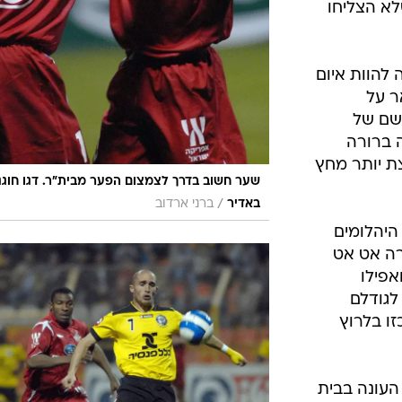
לא הצליחו
 להוות איום
ר על
שם של
ה ברורה
צת יותר מחץ
שער חשוב בדרך לצמצום הפער מבית"ר. דגו חוגג
/
באדיר
ברני ארדוב
היהלומים
רה אט אט
אפילו
לגודלם
זו בלרוץ
העונה בבית