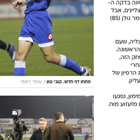
בר השווה בדקה ה-
ליינים, אבל
שני שערים של רוביל סרסור (83) ועומר גולן (85)
ליה, שעם
הראשונה.
חק הזה,
חרי
 הרפיון של
יון.
/
פתחו דף חדש. קובי גנון
עומר רפאל
מון, נפגעו
זעזוע מוח.