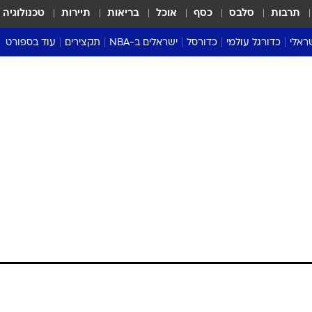
תרבות
סלבס
כסף
אוכל
בריאות
תיירות
טכנולוגיה
ראלי
כדורגל עולמי
כדורסל
ישראלים ב-NBA
תקצירים
עוד בספורט
ליגה אנגלית
ליגת העל
דני אבדיה
מונדיאל 2026
 העל
ליגה ספרדית
דאבל דריבל
NBA
נה
ליגה איטלקית
יורוליג וכדורסל אירופי
טבלאות
ו
ליגה גרמנית
ליגה לאומית
פודקאסטים
ליגה צרפתית
נבחרות ישראל בכדורסל
מסכמים מחזור
שראל
ליגת האלופות
כדורסל נשים
אבא של שבת
ית
הליגה האירופית
מעל הטבעת
דרום אמריקה
סערה בממלכה
טניס
טראש טוק
ספורט אמריקא
פוקר