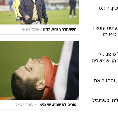
שין, היגנס
בעיטת עונשין
/
השתחרר הלחץ. לוזון
עומר רפאל
יט אותו
 סופו, גולן
כהן, שמשלים
דקה 82 - גול! קאמנאן השווה ל-2:2, והחזיר את
בפ"ת, כשרוביל
/
פורים לא שמח. שי מימון
עומר רפאל