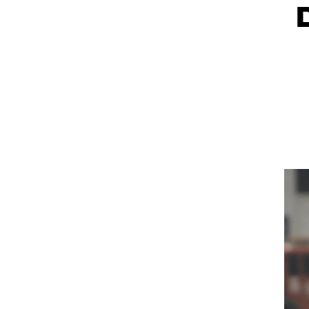
ט1
מחוץ לקווים
4-4-2
משרד החוץ
רץ על הקווים
ספורט בחקירה
סוגרים שנה
מונדיאל 2014
בראש ובראשונה
אליפות אפריקה 2015
יורו צעירות 2013
לונדון 2012
יורו 2012