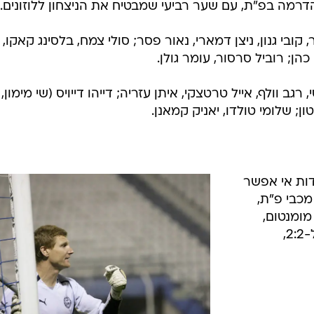
ובי גנון, ניצן דמארי, נאור פסר; סולי צמח, בלסינג קאקו,
ן; שלומי טולדו, יאניק קמאנן.
דות אי אפשר
מכבי פ"ת,
מומנטום,
איבדנו ביטחון, ולמרות שכבר חזרנו ל-2:2,