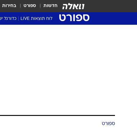
חדשות
ספורט
בחירות
ספורט
לוח תוצאות LIVE
כדורגל יש
ליגת העל Winner
סטט' ליגת
גביע המדי
גביע הטוט
שגרירים
נבחרות י
ליגה לאומ
ליגה א'
ספורט