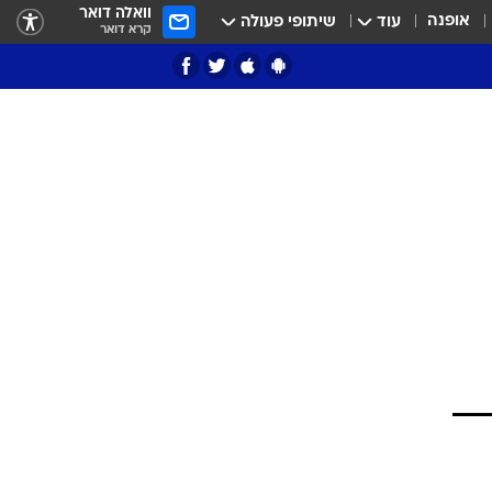
וואלה דואר
אופנה
עוד
שיתופי פעולה
קרא דואר
ציון 3
דאבל דריבל
י