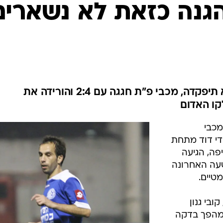
ענפים נוספים
גנה כזאת לא נשארים
לוח שידורים
החידה של ספור
ארכיון מדורים
כתבו לנו
החוליה האחורית של הרצליה לא תיפקדה, מכבי פ"ת חגגה עם 2:4 והורידה את
קו האדום
ם (שבת) 2:4 על מכבי
די דוד מתחת
פה, הגיעה
עה האחרונה
טיים.
יהו דייויס כבש ראשון בדקה ה- 12, קובי גנון
ן השלים מהפך בדקה