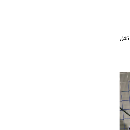
מכבי הרצליה: סקוט היגינס; יה יה פטי, רגב וולף, אייל טרטצקי, איתן עזריה; דייהו דייויס (שי מימון, 45),