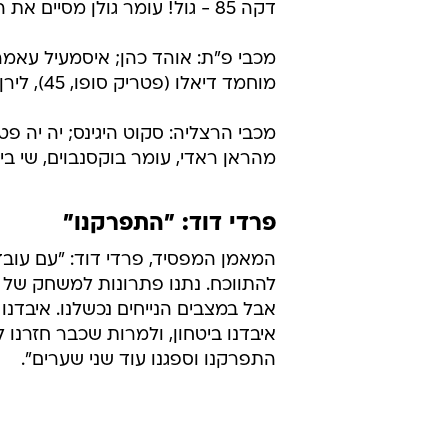
דקה 85 - גול! עומר גולן מסיים את הדרמה בפ"ת, עם שער רביעי שמבטיח את הניצחון ללוזונים.
מכבי פ"ת: אוהד כהן; איסמעיל עאמר, ק
מוחמד דיאלו (פטריק סופו, 45), לירן כהן; רוביל סרסור, עומר גולן.
מהראן ראדי, עומר בוקסנבוים, שי ביטו
פרדי דוד: "התפרקנו"
המאמן המפסיד, פרדי דוד: "עם עוב
להתווכח. נתנו פתרונות למשחק של 
אבל במצבים הנייחים נכשלנו. איבדנו 
התפרקנו וספגנו עוד שני שערים".