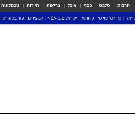
תרבות
סלבס
כסף
אוכל
בריאות
תיירות
טכנולוגיה
ראלי
כדורגל עולמי
כדורסל
ישראלים ב-NBA
תקצירים
עוד בספורט
ליגה אנגלית
ליגת העל
דני אבדיה
מונדיאל 2026
 העל
ליגה ספרדית
דאבל דריבל
NBA
נה
ליגה איטלקית
יורוליג וכדורסל אירופי
טבלאות
ו
ליגה גרמנית
ליגה לאומית
פודקאסטים
ליגה צרפתית
נבחרות ישראל בכדורסל
מסכמים מחזור
שראל
ליגת האלופות
כדורסל נשים
אבא של שבת
ית
הליגה האירופית
מעל הטבעת
דרום אמריקה
סערה בממלכה
טניס
טראש טוק
ספורט אמריקא
פוקר