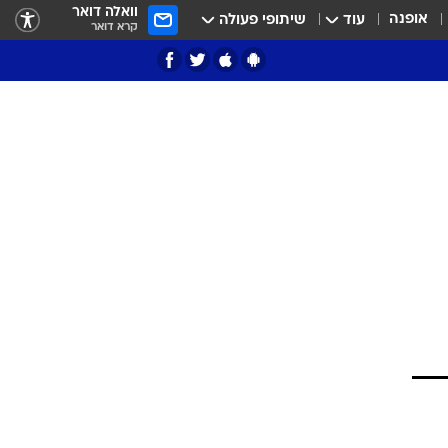
וואלה דואר
אופנה
עוד
שיתופי פעולה
קרא דואר
ציון 3
דאבל דריבל
י