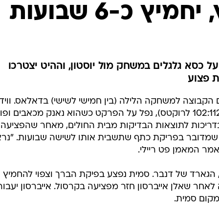
ענפים נוספים
יץ כ-6 שבועות
לוח שידורים
החידה של ספור
ארכיון מדורים
כתבו לנו
ל כסא גלגלים במשחק מול יוסטון, וההיט יצטרכו
ת פצוע
ע עם הקבוצה למשחקה הלילה (בין חמישי לשישי) בדאלאס. וויד
נפצע בכתפו ברבע הרביעי ביוסטון (102:112 לרוקטס), נפל על הפרקט כשהוא נאנק מכאבים ופ
בדריכות לתוצאות הבדיקות מבית החולים, מאחר שהפציעה
ם שמדובר בפריקת כתף שתשבית אותו לשישה שבועות. "נר
 אמר המאמן פט ריילי.
 הגארד של דנבר. סמית נפצע בפיקת הברך וצפוי להחמיץ
אחר שאלן אייברסון חזר מפציעה בקרסול. אייברסון יעבור
מקום סמית.