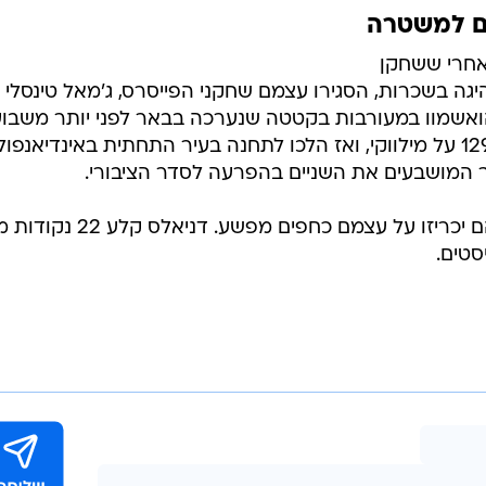
מם למשטרה
אחרי ששחקן
היגה בשכרות, הסגירו עצמם שחקני הפייסרס, ג'מאל טינסלי
אשמוו במעורבות בקטטה שנערכה בבאר לפני יותר משבועי
השניים שיחקו במשחק הניצחון 129:136 על מילווקי, ואז הלכו לתחנה בעיר התחתית באינדיאנפו
 המושבעים את השניים בהפרעה לסדר הציבורי.
פרקליטיהם של השחקנים אמרו כי הם יכריזו על עצמם כחפים מפשע. דניאלס