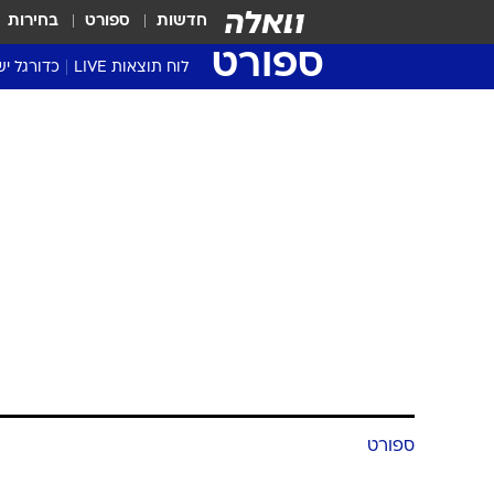
חדשות
ספורט
בחירות
ספורט
לוח תוצאות LIVE
כדורגל יש
ליגת העל Winner
סטט' ליגת
גביע המדי
גביע הטוט
שגרירים
נבחרות י
ליגה לאומ
ליגה א'
ספורט