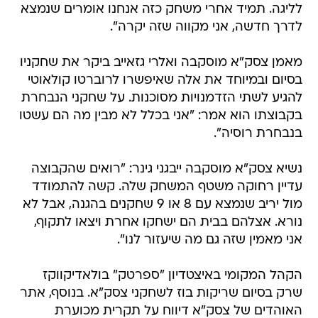
לליגה. תמיד אחרי משחק כזה אנחנו אומרים שנמצא
לדרך חדשה, אני מקווה שזה יקרה".
מאמן צסק"א מוסקבה ואלרי גזאייב ביקר את שחקניו
בסיום ובמיוחד את אלה שאיפשרו לרוברטו קולאוטי
להגיע לשתי הזדמנויות מסוכנות. על שחקני הנבחרת
בקבוצתו הוא אמר: "אני בכלל לא מבין מה הם עשטו
בנבחרת רוסיה".
נשיא צסק"א מוסקבה ייבגני גינר: "רואים שהקבוצה
עדיין רחוקה משטף המשחק שלה. קשה להתמודד
מול יריב שנמצא עם 8 או 9 שחקנים בהגנה, אבל לא
נורא. אצלהם בבית הם ישחקו אחרת ויצאו לתקוף,
אני מאמין שזה גם מה שיעזור לנו".
הקהל המקומי באיצטדיון "ספרטק" בולאדיקווקז
שרק בסיום שריקות בוז לשחקני צסק"א. בנוסף, אתר
האוהדים של צסק"א דיווח על תקרית מכוערת