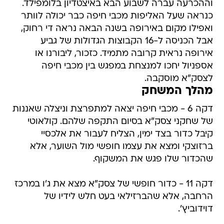
וההכרעה עברה לשבוע הבא באיצטדיון בלומפילד.
כנראה שעל האליפות מכבי חיפה כבר יכולה לוותר
ואפילו מקום באירופה בשנה הבאה נראה די רחוק,
אבל הכניסה ל-16 הקבוצות הגדולות של גביע
אירופה נראית קרובה מתמיד. כזכור, ליבורנו או
אספניול יחכו למנצחת במפגש בין מכבי חיפה
לצסק"א מוסקבה.
מהלך המשחק
דקה 6 - מכבי חיפה יצאה למתפרצת וניצלה שאננות
של שחקני צסק"א בסיום התקפה שלהם. קולאוטי
קיבל כדור בצד ימין, הצליח לעבור את אלכסיי
ברזוצקי ומצא את עצמו חופשי מול השוער, אלא
שהכדור שלו פגש את המשקוף.
דקה 11 - כדור חופשי של צסק"א מצא את ג'ו במרכז
הרחבה, אלא שהברזילאי בעט חלש לידיו של
דוידוביץ'.