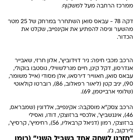
ממרכז הרחבה מעל למשקוף.
דקה 78 - עבאס סואן השתחרר במרחק של 25 מטר
מהשער וניסה להפתיע את אקינפייב, שקלט את
הכדור.
הרכב מכבי חיפה: ניר דוידוביץ', אלון חרזי, שאבייר
אנדרסון, דקל קינן, חיים מגרלשווילי, גוסטבו בוקולי,
עבאס סואן, חאווייר דירסאו, אלן מסודי (אייל משומר,
90), יניב קטן (ליאור רפאלוב, 86), רוברטו קולאוטי
(שלומי ארבייטמן, 69).
הרכב צסק"א מוסקבה: אקינפייב, אלדונין (שמבראס,
46), איגנשביץ', אלכסיי ברזוצקי, דודו, ואסילי
ברזוצקי, רמון (דניאל קרבאליו, 56), רחימיץ', קרסיץ',
ז'ירקוב, ג'ו.
"חזרנו לשחק אחד בשביל השני" (רומן