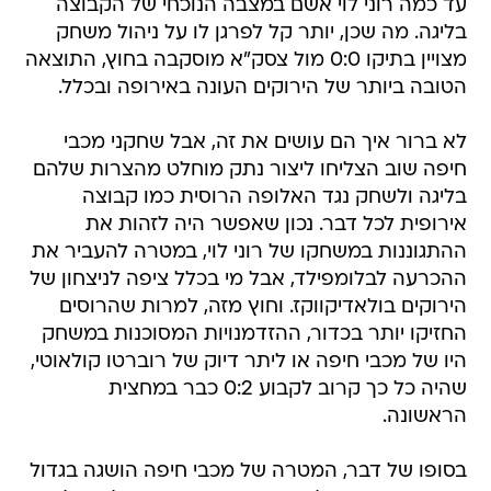
עד כמה רוני לוי אשם במצבה הנוכחי של הקבוצה
בליגה. מה שכן, יותר קל לפרגן לו על ניהול משחק
מצויין בתיקו 0:0 מול צסק"א מוסקבה בחוץ, התוצאה
הטובה ביותר של הירוקים העונה באירופה ובכלל.
לא ברור איך הם עושים את זה, אבל שחקני מכבי
חיפה שוב הצליחו ליצור נתק מוחלט מהצרות שלהם
בליגה ולשחק נגד האלופה הרוסית כמו קבוצה
אירופית לכל דבר. נכון שאפשר היה לזהות את
ההתגוננות במשחקו של רוני לוי, במטרה להעביר את
ההכרעה לבלומפילד, אבל מי בכלל ציפה לניצחון של
הירוקים בולאדיקווקז. וחוץ מזה, למרות שהרוסים
החזיקו יותר בכדור, ההזדמנויות המסוכנות במשחק
היו של מכבי חיפה או ליתר דיוק של רוברטו קולאוטי,
שהיה כל כך קרוב לקבוע 0:2 כבר במחצית
הראשונה.
בסופו של דבר, המטרה של מכבי חיפה הושגה בגדול