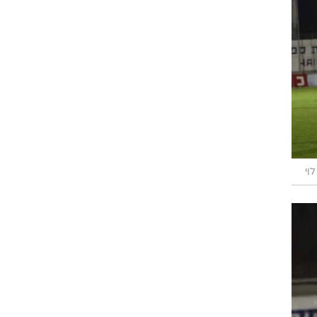
ט1
מחוץ לקווים
4-4-2
משרד החוץ
רץ על הקווים
ספורט בחקירה
סוגרים שנה
מונדיאל 2014
בראש ובראשונה
אליפות אפריקה 2015
יורו צעירות 2013
לונדון 2012
יורו 2012