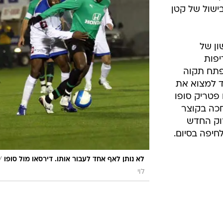
מכבי פ"ת,
/
לא נותן לליגה לברוח. יניב קטן מול קובי גנון
טל 
ק אחרי
ומזל שכך,
אינו בעיקר
סר יצירתיות
-קולאוטי
, כאשר שער
ישול של קטן
ון של
פות
פתח תקוה
 למצוא את
פטריק סופו
חכה בקוצר