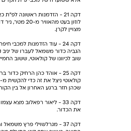
דקה 8 - גול! יניב קטן השתלט על 
סף הרחבה ונגח אחורנית לכיוון השע
חיפה.
דקה 19 - יניב קטן בלם כדור מהגנ
אותו לרוברטו קולאוטי שהיה חופשי מ
אלא ששוערה של מכבי פ"ת הקדים א
דקה 21 - הזדמנות ראשונה לפ"ת 
לוזון בעט מהאוויר מ-20 
מצויין לקרן.
דקה 24 - עוד הזדמנות למכבי חיפ
הגביה כדור משמאל לעברו של יניב ק
שוב לכיוונו של קולאוטי, ששוב החמי