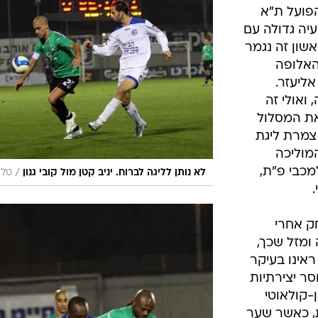
ענפים נוספים
לוח שידורים
החידה של ספור
ארכיון מדורים
כתבו לנו
מכבי חיפה המשיכה במסלול הבטוח לצמרת, אחרי0:1 על מכבי פ"ת. למרות הניצחון
 איזה שינוי בסגל"
ה לקבוצות
הפועל ת"א
עיה גדולה עם
שון זה נגמר
 האלופה
ליעזר.
ואולי זה
את המסלול
צמרת ליגת
 נקדוות מהמוליכה