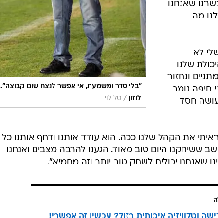
ו אליפות".
וי: "יכול
ו משהו
 ומשמעת אי
 מכבי חיפה.
צי הראשון
שרנו שאנחנו
לנו מה
לי לא
כולת שלנו
תניים ונחזור
"בלי סדר ומשמעת, אי אפשר לנצח שום קבוצה". 
 חיפה גומר
/
לוזון
טל לוי
אה שעושה חסד