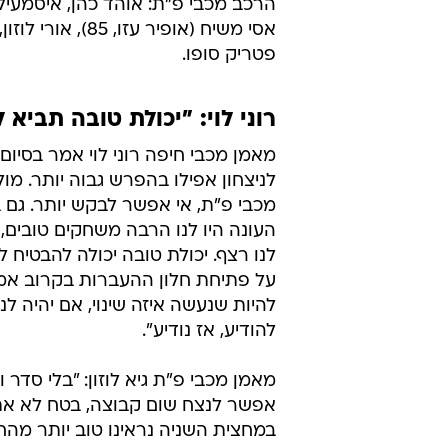
דקה 88 - חאבייר דירסאו בעט מהרחוק והכדור עבר ליד הקורה של אוהד כהן.
הרכב מכבי חיפה: ניר דוידוביץ', אייל
רוברטו קולאוטי (אלן מסודי, 73).
פטריק סופו.
רוני לוי: "יכולת טובה תביא ל
מאמן מכבי חיפה רוני לוי אמר בסיום: "
לניצחון אפילו בהפרש גבוה יותר. מול
מכבי פ"ת, אי אפשר לבקש יותר. גם 
העונה היו לנו הרבה משחקים טובים,