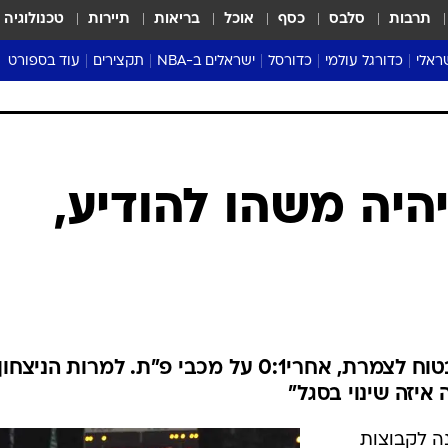
תרבות
סלבס
כסף
אוכל
בריאות
תיירות
טכנולוגיה
ראלי
כדורגל עולמי
כדורסל
ישראלים ב-NBA
תקצירים
עוד בספורט
ליגה אנגלית
ליגת העל
דני אבדיה
מונדיאל 2026
 העל
ליגה ספרדית
דאבל דריבל
NBA
נה
ליגה איטלקית
יורוליג וכדורסל אירופי
טבלאות
ו
ליגה גרמנית
ליגה לאומית
פודקאסטים
ליגה צרפתית
נבחרות ישראל בכדורסל
מסכמים מחזור
שראל
ליגת האלופות
כדורסל נשים
אבא של שבת
ית
הליגה האירופית
מעל הטבעת
דרום אמריקה
סערה בממלכה
טניס
טראש טוק
ספורט אמריקא
 יהיה משהו להודיע,
פוקר