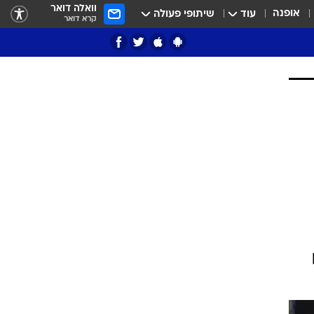
וואלה דואר
אופנה
עוד
שיתופי פעולה
קרא דואר
ציון 3
דאבל דריבל
י