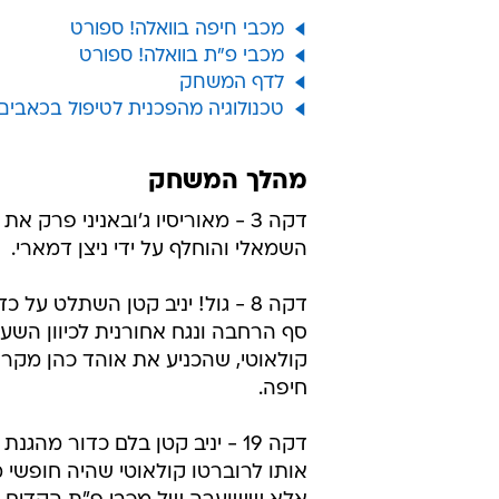
רוח להופעת הבכורה של שחקן החיז
שלו בהתקפה, סבסטיאן רוזנטל. 0:1 לחיפה בסיום.
אל תפספס
מכבי חיפה בוואלה! ספורט
מכבי פ"ת בוואלה! ספורט
לדף המשחק
טכנולוגיה מהפכנית לטיפול בכאבים אושרה ע"י 
מהלך המשחק
דקה 3 - מאוריסיו ג'ובאניני פרק 
השמאלי והוחלף על ידי ניצן דמארי.