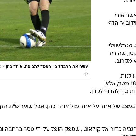
כדור עומק על
ר אל רוברטו
קולאוטי, שהכניע את אוהד כהן מקרוב. 0:1 למכבי
ת פ"ת והעביר
ול אוהד כהן,
ותו.
כאשר אורי
מטר, ניר דוידוביץ' הדף
ה. מגרלשוילי
טן, שהוריד
ץ מקרוב.
/
עשה את ההבדל בין הפסד לתבוסה. אוהד כהן
ט