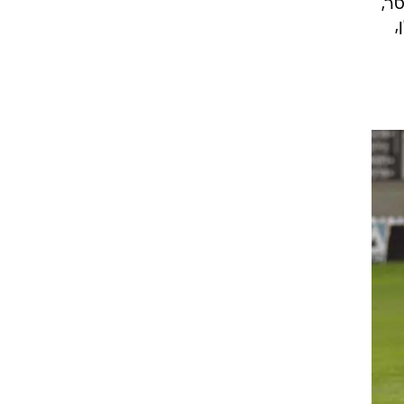
 יניב קטן,
נון, נאור פסר,
ולן,