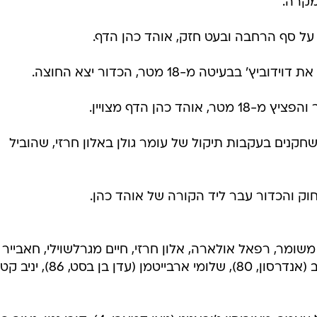
לוי
רשלנות,
קולאוטי ניצל את זה כדי להקשית מ-18 מטר, אלא
ת כדי להדוף לקרן.
עצמו במצב של אחד על אחד מול אוהד כהן, אבל שוער פ"ת הדף
ל והגביה כדור אל קולאוטי, שספק הופל על ידי פסר ברחבה ונ
מקרה.
רה שחקנים בעקבות תיקול של עומר גולן באלון חרזי, שהוביל