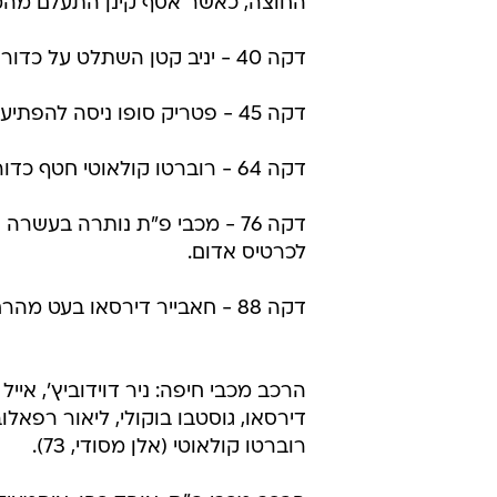
דקה 25 - אוהד כהן הרחיק כדור ב
שכהן חזר ברגע האחרון אל בין הקורו
דקה 33 - ליאור רפאלוב מצא 
את הכדור.
דקה 37 - מגרלשוילי פרץ משמא
החוצה, כאשר אסף קינן התעלם מה
דקה 40 - יניב קטן השתלט על כדור על סף הרחבה ובעט חזק, אוהד כהן הדף.
דקה 45 - פטריק סופו ניסה להפתיע את דוידוביץ' בבעיטה מ-18 מטר, הכדור יצא החוצה.
דקה 64 - רוברטו קולאוטי חטף כדור והפציץ מ-18 מטר, אוהד כהן הדף מצויין.
דקה 76 - מכבי פ"ת נותרה בעש
לכרטיס אדום.