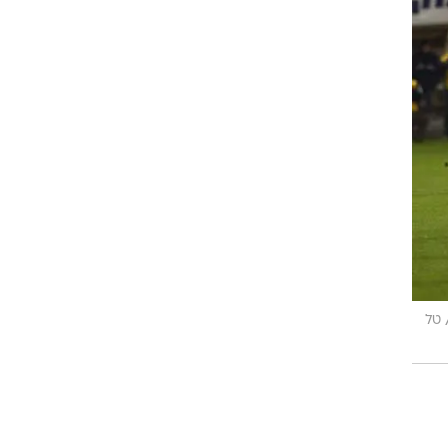
לוי
רוגבי וקריקט
גולף
ביליארד
תקצירים