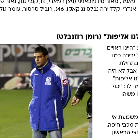
 משומר, רפאל אולארה, אלון חרזי, חיים מגרלשוילי, חאבייר
דירסאו, גוסטבו בוקולי, ליאור רפאלוב (אנדרסון, 80), שלומי ארבייטמן (עדן בן בסט, 86),
הרכב מכבי פ"ת: אוהד כהן, איסמעיל עאמר, מאוריסיו ג'ובאניני (ניצן דמארי, 4), קובי ג
אסי משיח (אופיר עזו, 85), אורי לוזון, אנדריי קלדיירה (בלסינג קאקו, 46), רוביל סרסור, עומר ג
נו אליפות" (רומן רוזנבלט)
היינו ראויים
 יריבה כמו
בתחילת
 אבל לא היה