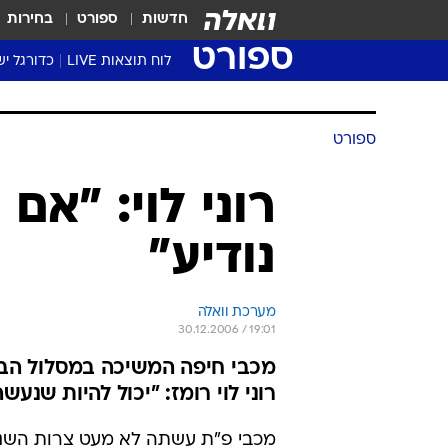
חדשות
ספורט
בחירות
ספורט
לוח תוצאות LIVE
כדורגל יש
ליגת העל Winner
סטט' ליגת
גביע המדי
גביע הטוט
שגרירים
נבחרות י
ליגה לאומ
ליגה א'
ספורט
רוני לוי: "אם