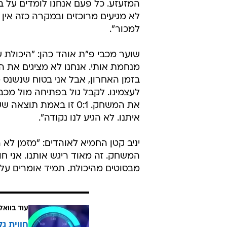
לנו רצף. יכולת טובה יכולה להבטיח לנ
על פתיחת חלון ההעברות בקרוב אמר ל
להיות שנעשה איזה שינוי, אם יהיה לנ
להודיע, אז נודיע".
מאמן מכבי פ"ת גיא לוזון: "בלי סדר
אפשר לנצח שום קבוצה, בטח לא את
במחצית השניה נראינו טוב יותר מהח
המזעזע. כל פעם אנחנו לומדים על ב
לא מגיעים מרוכזים ובמקרה כזה אין 
למכור".
שוער מכבי פ"ת אוהד כהן: "היכולת ש
מנחמת אותי. אנחנו לא מציגים את הי
בזמן האחרון, אבל אני בטוח שנשנס מ
לעצמינו. לקבל גול בפתיחה מול מכבי
את המשחק. 0:1 זו באמת תוצ
איתנו. לא הגיע לנו נקודה".