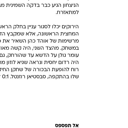
הזמנית אשדוד ובינתיים רק נצמדה ל
אבל אנחנו רק בפתיחת הסיבוב השני.
מכבי חיפה סגרה למעשה את המשח
המחצית הראשונה, שהייתה די מהנה 
בהתחשב בעובדה שבמחצית השניה ר
פעולות הגנתיות של הירוקים ואולי חו
של הלוזונים. המשולש קטן-ארבייטמן
סיפק את הסחורה בדקות הראשונות
הניצחון הגיע כבר בדקה השמינית מב
למתאזרח.
הירוקים יכלו לסגור עניין בחלק הראש
המחצית הראשונה, אלא שמקבץ הדי
מרשימות של אוהד כהן השאיר את 
במשחק. מהצד השני, היה קשה מאוד
עומר גולן על הדשא עד שהורחק, גם 
היה רדום יחסית ונראה שגיא לוזון מ