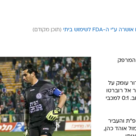
וק החדש
/
לא נותן לאף אחד לעבור אותו. דירסאו מול סופו
לוי
ה-FDA לשימוש ביתי
את המרפק