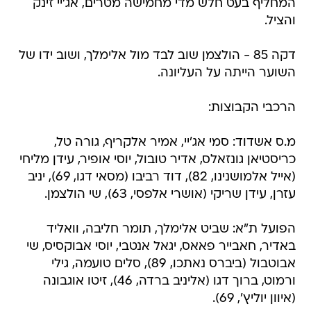
המחליף בעט חלש מדי מחמישה מטרים, אג'יי זינק
והציל.
דקה 85 - הולצמן שוב לבד מול אלימלך, ושוב ידו של
השוער הייתה על העליונה.
הרכבי הקבוצות:
מ.ס אשדוד: סמי אג'יי, אמיר אלקריף, גורה טל,
כריסטיאן גונזאלס, אדיר טובול, יוסי אופיר, עידן מליחי
(אייל אלמושנינו, 82), דוד רביבו (מסאי דגו, 69), יניב
עזרן, עידן שריקי (אושרי אלפסי, 63), שי הולצמן.
הפועל ת"א: שביט אלימלך, תומר חליבה, וואליד
באדיר, חאבייר פאאס, יגאל אנטבי, יוסי אבוקסיס, שי
אבוטבול (ביברס נאתכו, 89), סלים טועמה, גילי
ורמוט, ברוך דגו (אליניב ברדה, 46), זיטו אוגבונה
(איוון יוליץ', 69).