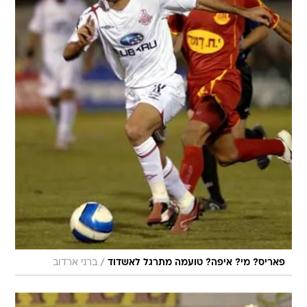
/
פאריס? מי? איפה? טועמה מתרגל לאשדוד
ברני ארדוב