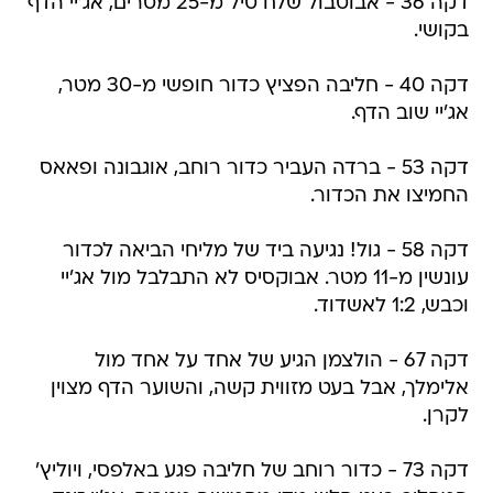
דקה 36 - אבוטבול שלח טיל מ-25 מטרים, אג'יי הדף
בקושי.
דקה 40 - חליבה הפציץ כדור חופשי מ-30 מטר,
אג'יי שוב הדף.
דקה 53 - ברדה העביר כדור רוחב, אוגבונה ופאאס
החמיצו את הכדור.
דקה 58 - גול! נגיעה ביד של מליחי הביאה לכדור
עונשין מ-11 מטר. אבוקסיס לא התבלבל מול אג'יי
וכבש, 1:2 לאשדוד.
דקה 67 - הולצמן הגיע של אחד על אחד מול
אלימלך, אבל בעט מזווית קשה, והשוער הדף מצוין
לקרן.
דקה 73 - כדור רוחב של חליבה פגע באלפסי, ויוליץ'