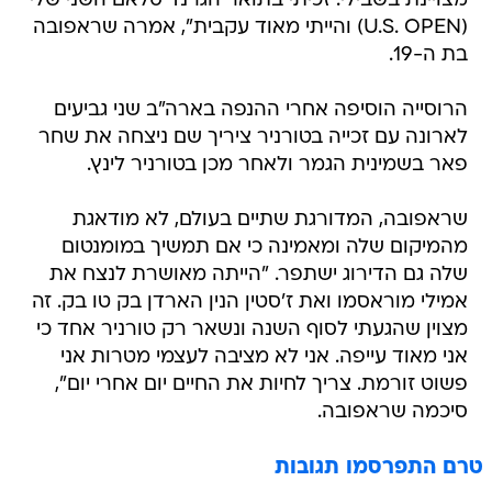
מצויינת בשבילי. זכיתי בתואר הגרנד סלאם השני שלי
(U.S. OPEN) והייתי מאוד עקבית", אמרה שראפובה
בת ה-19.
הרוסייה הוסיפה אחרי ההנפה בארה"ב שני גביעים
לארונה עם זכייה בטורניר ציריך שם ניצחה את שחר
פאר בשמינית הגמר ולאחר מכן בטורניר לינץ.
שראפובה, המדורגת שתיים בעולם, לא מודאגת
מהמיקום שלה ומאמינה כי אם תמשיך במומנטום
שלה גם הדירוג ישתפר. "הייתה מאושרת לנצח את
אמילי מוראסמו ואת ז'סטין הנין הארדן בק טו בק. זה
מצוין שהגעתי לסוף השנה ונשאר רק טורניר אחד כי
אני מאוד עייפה. אני לא מציבה לעצמי מטרות אני
פשוט זורמת. צריך לחיות את החיים יום אחרי יום",
סיכמה שראפובה.
טרם התפרסמו תגובות