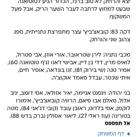
יצא והרחיק לא טוב ברגל, הכדור הגיע לטוטואנה
שבעט למחוץ לרחבה לעבר השער הריק, אבל מעל
המשקוף.
דקה 83: קובאצ'ביץ' עצר מתפרצת נתנייתית, ספג
צהוב שני והורחק.
מכבי נתניה: לירן שטראובר, אורי אוזן, אבי סטרול,
לואיס מרין, דדי בן דיין, אבישי ז'אנו (ג'ף טוטואנה 60),
אמיר טגה (שי בירוק 81), זנו בונדאה, אופיר חיים,
איתי שכטר, עבדל סאמד אוקוצ'ה.
בני יהודה: וינסנט אניימה, יאיר אזולאי, אסי דומב, יניב
אלול, סאלם אבו סיאם, הרוויה קובאצ'ביץ', אימורו
לוקמן, אסי בלדוט, ראובן עובד (קובי דג'אני 84), מטה
בטורינה (עוז ראלי 27), ליאור אסולין (ברק בדש 88).
אל תפספס
דף המשחק