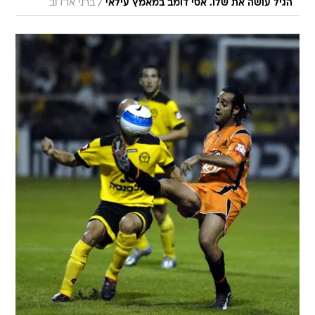
/
הגיל עושה את שלו. אסי דומב במאמץ עילאי
ברני ארדוב