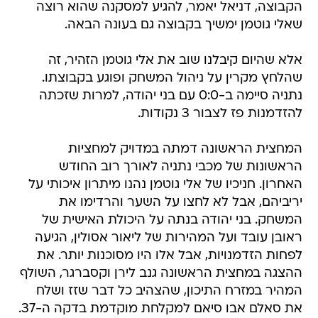
הקבוצה, דניאל יאמר, להגיע למסקנה שהוא רוצה
שאלי גוטמן ימשיך בקבוצה גם בעונה הבאה.
אלא שהיום קיבלנו שוב את אלי גוטמן הזהיר, זה
שהלחץ מקרין על ניהול המשחק ופוגע בקבוצתו.
נתניה סיימה ב-0:0 עם בני יהודה, למרות שזכתה
להזדמנות פז לצבור 3 נקודות.
המחצית הראשונה דמתה במדויק למחציות
הראשונות של מכבי נתניה לאורך רוב החודש
האחרון. חניכיו של אלי גוטמן נהנו מיתרון איכותי על
יריביהם, אבל לא לחצו על השער והרדימו את
המשחק. בני יהודה בנתה על היכולת האישית של
ראובן עובד ועל המהירות של ליאור אסולין, הגיעה
לפחות הזדמנויות, אבל אלו היו מסוכנות יותר. את
ההצגה במחצית הראשונה גנב לירן וקסברגר, השולף
המהיר במזרח התיכון, שהצהיב כל דבר שזז ושלח
את סאלם אבו סיאם למקלחת מוקדמת בדקה ה-37.