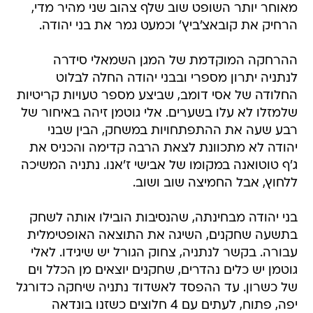
מאוחר יותר השופט שוב שלף צהוב שני מהיר מדי,
הרחיק את קובאצ'ביץ' וכמעט גמר את בני יהודה.
ההרחקה המוקדמת של המגן השמאלי סידרה
לנתניה יתרון מספרי ובבני יהודה החלה לבלוט
החלודה של אסי דומב, שביצע מספר טעויות קריטיות
שלמזלו לא עלו בשערים. אלי גוטמן זיהה באיחור של
רבע שעה את ההתפתחויות במשחק, הבין שבני
יהודה לא מתכוונת לצאת הרבה קדימה והכניס את
ג'ף טוטואנה במקומו של אבישי ז'אנו. נתניה המשיכה
ללחוץ, אבל החמיצה שוב ושוב.
בני יהודה מבחינתה, שהנסיבות הובילו אותה לשחק
בתשעה שחקנים, השיגה את התוצאה האופטימלית
עבורה. בקשר לנתניה, צחוק הגורל יש שיגידו. לאלי
גוטמן יש כלים נהדרים, שחקנים יוצאים מן הכלל וים
של כשרון. עד ההפסד לאשדוד נתניה שיחקה כדורגל
יפה, פתוח, לעתים עם 4 חלוצים כשזנו בונדאה