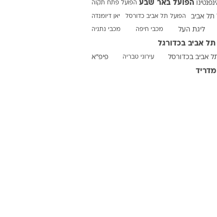
הפועל באר שבע
ינפנטינו
הפועל פתח תקוה
תל אביב
הפועל תל אביב כדורסל
יאן דיומנדה
ליגת העל
מכבי חיפה
מכבי נתניה
ט1
תל אביב בכדורגל
מחוץ לקווים
ל אביב בכדורסל
עירוני טבריה
פיפ"א
4-4-2
מדריד
משרד החוץ
רץ על הקווים
ספורט בחקירה
סוגרים שנה
מונדיאל 2014
בראש ובראשונה
אליפות אפריקה 2015
יורו צעירות 2013
לונדון 2012
יורו 2012