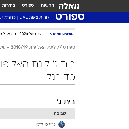
חדשות
ספורט
בחירות
ספורט
לוח תוצאות LIVE
כדורגל יש
ליגת העל Winner
נושאים חמים
מונדיאל 2026
ליאונל מ
סטט' ליגת
גביע המדי
ספורט
ליגת האלופות 2018/19 - שלב הבתים
גביע הטוט
שגרירים
נבחרות י
כדורגל
ליגה לאומ
ליגה א'
בית ג'
קבוצה
פריז סן ז'רמן
1