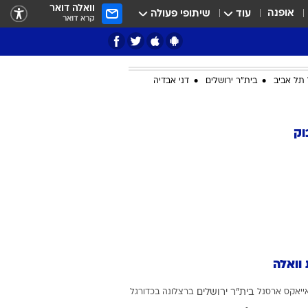
וואלה דואר
אופנה
עוד
שיתופי פעולה
קרא דואר
תל אביב
בית"ר ירושלים
דני אבדיה
ציון 3
וק
דאבל דריבל
 וואלה
י
ייאקס
ארסנל
בית"ר ירושלים
ברצלונה בכדורגל