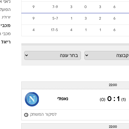
ג'אני א
ענפים נוספים
9
7-9
3
0
3
6
הפועל 
לוח שידורים
יורוליג
9
5-7
1
3
2
6
החידה של ספור
מכבי 
ארכיון מדורים
4
17-5
4
1
1
6
מכבי ת
כתבו לנו
ריאל 
22:00
1 : 0
נאפולי
(0)
(1)
לסיקור המשחק
22:00