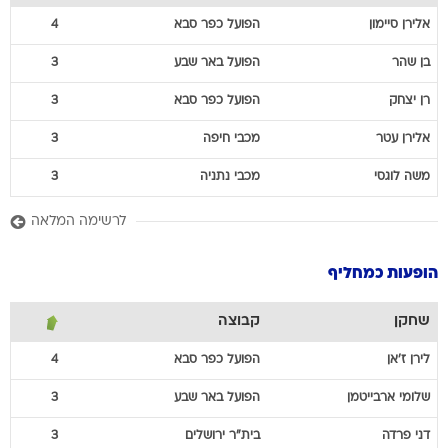
אלירן
סיימון
הפועל כפר סבא
4
בן
שהר
הפועל באר שבע
3
רן
יצחק
הפועל כפר סבא
3
אלירן
עטר
מכבי חיפה
3
משה
לוגסי
מכבי נתניה
3
לרשימה המלאה
הופעות כמחליף
שחקן
קבוצה
לירן
ז'אן
הפועל כפר סבא
4
שלומי
ארבייטמן
הפועל באר שבע
3
דני
פרדה
בית"ר ירושלים
3