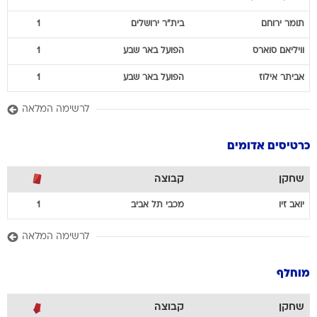
תומר
ירוחם
בית"ר ירושלים
1
וויליאם
סוארס
הפועל באר שבע
1
אביתר
אילוז
הפועל באר שבע
1
לרשימה המלאה
כרטיסים אדומים
שחקן
קבוצה
יואב
זיו
מכבי תל אביב
1
לרשימה המלאה
מוחלף
שחקן
קבוצה