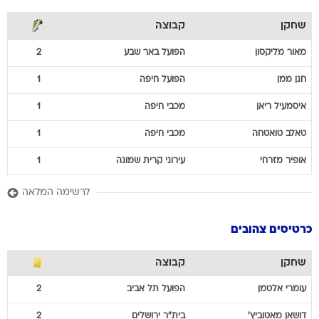
שחקן
קבוצה
מאור
מליקסון
הפועל באר שבע
2
חנן
ממן
הפועל חיפה
1
איסמעיל
ריאן
מכבי חיפה
1
טאלב
טואטחה
מכבי חיפה
1
אופיר
מזרחי
עירוני קרית שמונה
1
לרשימה המלאה
כרטיסים צהובים
שחקן
קבוצה
עומרי
אלטמן
הפועל תל אביב
2
דושאן
מאטוביץ'
בית"ר ירושלים
2