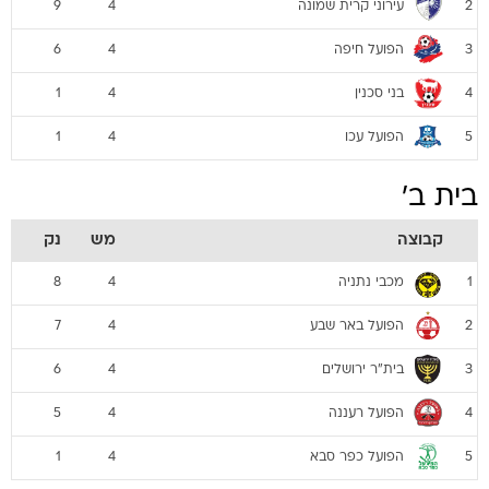
עירוני קרית שמונה
9
4
2
הפועל חיפה
6
4
3
בני סכנין
1
4
4
הפועל עכו
1
4
5
בית ב'
קבוצה
מש
נק
מכבי נתניה
8
4
1
הפועל באר שבע
7
4
2
בית"ר ירושלים
6
4
3
הפועל רעננה
5
4
4
הפועל כפר סבא
1
4
5