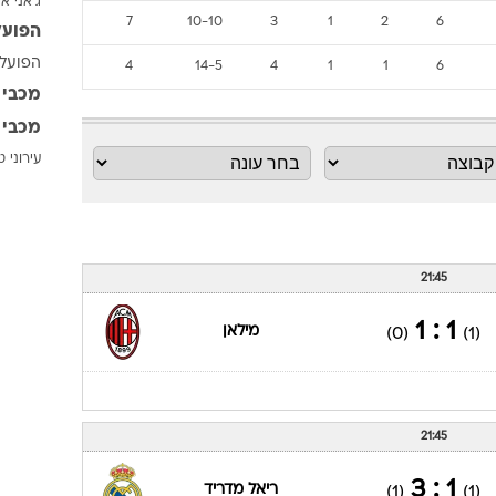
ג'אני אי
ענפים נוספים
7
10-10
3
1
2
6
הפועל
לוח שידורים
הפועל 
4
14-5
4
1
1
6
החידה של ספור
מכבי 
ארכיון מדורים
מכבי 
כתבו לנו
עירוני 
21:45
1 : 1
מילאן
(0)
(1)
21:45
1 : 3
ריאל מדריד
(1)
(1)