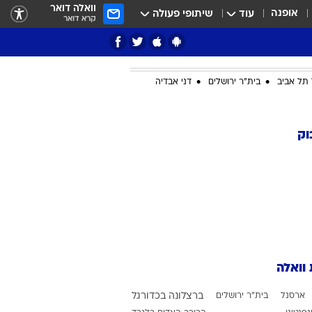
וואלה דואר
אופנה
עוד
שיתופי פעולה
קרא דואר
תל אביב
בית"ר ירושלים
דני אבדיה
ציון 3
וק
דאבל דריבל
 וואלה
י
ארסנל
בית"ר ירושלים
ברצלונה בכדורגל