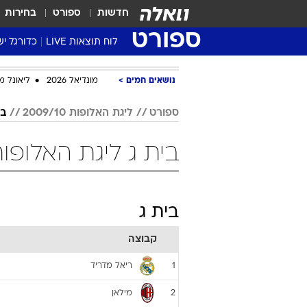
חדשות
ספורט
בחירות
ספורט
לוח תוצאות LIVE
כדורגל יש
ליגת העל Winner
נושאים חמים
מונדיאל 2026
ליאונל מ
סטט' ליגת
גביע המדי
ספורט
ליגת האלופות 2009/10
בי
גביע הטוט
בית ג ליגת האלופות 2009/10 כדו
שגרירים
נבחרות י
ליגה לאומ
בית ג
ליגה א'
קבוצה
ריאל מדריד
1
מילאן
2