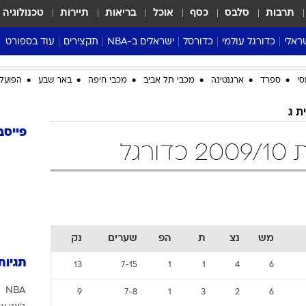
תרבות
סלבס
כסף
אוכל
בריאות
תיירות
טכנולוגיה
ראלי
כדורגל עולמי
כדורסל
ישראלים ב-NBA
תקצירים
עוד בספורט
ליגה אנגלית
ליגת העל
דני אבדיה
מונדיאל 2026
סי
ספרד
ארגנטינה
מכבי תל אביב
מכבי חיפה
באר שבע
הפועל 
 העל
ליגה ספרדית
דאבל דריבל
NBA
נה
ליגה איטלקית
יורוליג וכדורסל אירופי
טבלאות
ת ג
ו
ליגה גרמנית
ליגה לאומית
פודקאסטים
פייסב
רגל
ליגה צרפתית
נבחרות ישראל בכדורסל
מסכמים מחזור
שראל
ליגת האלופות
כדורסל נשים
אבא של שבת
ית
הליגה האירופית
מעל הטבעת
דרום אמריקה
סערה בממלכה
טניס
מש
נצ
ת
הפ
שערים
נק
טראש טוק
תגיות
13
7-15
1
1
4
6
ספורט אמריקא
NBA
פוקר
9
7-8
1
3
2
6