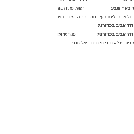
נפנטינו
הכוכב האדום בלגרד
 באר שבע
הפועל פתח תקוה
תל אביב
ליגת העל
מכבי חיפה
מכבי נתניה
ט1
תל אביב בכדורגל
מחוץ לקווים
תל אביב בכדורסל
מנור סולומון
4-4-2
טבריה
פיפ"א
רודרי
רוי רביבו
ריאל מדריד
משרד החוץ
רץ על הקווים
ספורט בחקירה
סוגרים שנה
מונדיאל 2014
בראש ובראשונה
אליפות אפריקה 2015
יורו צעירות 2013
לונדון 2012
יורו 2012