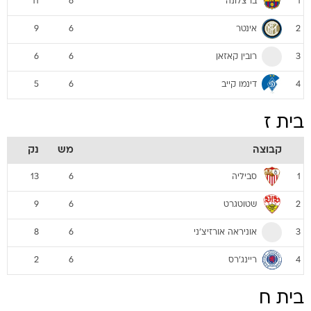
ברצלונה
11
6
1
אינטר
9
6
2
רובין קאזאן
6
6
3
דינמו קייב
5
6
4
בית ז
קבוצה
מש
נק
סביליה
13
6
1
שטוטגרט
9
6
2
אוניראה אורזיצ'ני
8
6
3
ריינג'רס
2
6
4
בית ח