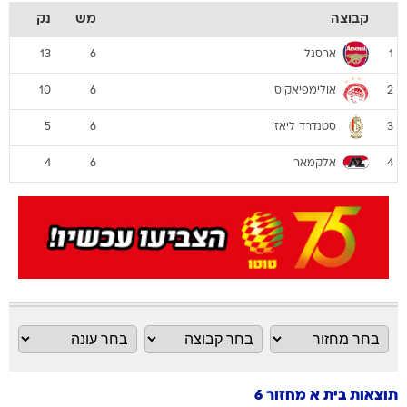
קבוצה
מש
נק
ארסנל
13
6
1
אולימפיאקוס
10
6
2
סטנדרד ליאז'
5
6
3
אלקמאר
4
6
4
תוצאות בית א מחזור 6