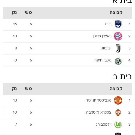
בית א
קבוצה
מש
נק
בורדו
16
6
1
באיירן מינכן
10
6
2
יובנטוס
8
6
3
מכבי חיפה
0
6
4
בית ב
קבוצה
מש
נק
מנצ'סטר יונייטד
13
6
1
צסק"א מוסקבה
10
6
2
וולפסבורג
7
6
3