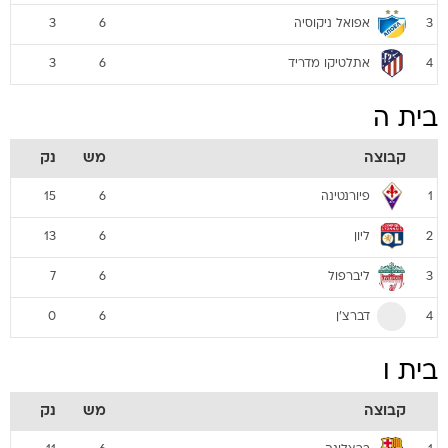
אפואל ניקוסיה
3
6
3
אתלטיקו מדריד
3
6
4
בית ה
קבוצה
מש
נק
פיורנטינה
15
6
1
ליון
13
6
2
ליברפול
7
6
3
דברצ'ן
0
6
4
בית ו
קבוצה
מש
נק