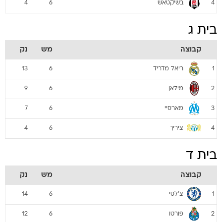
בשיקטאש
4
6
4
בית ג
קבוצה
מש
נק
ריאל מדריד
13
6
1
מילאן
9
6
2
מארסיי
7
6
3
ציריך
4
6
4
בית ד
קבוצה
מש
נק
צ'לסי
14
6
1
פורטו
12
6
2