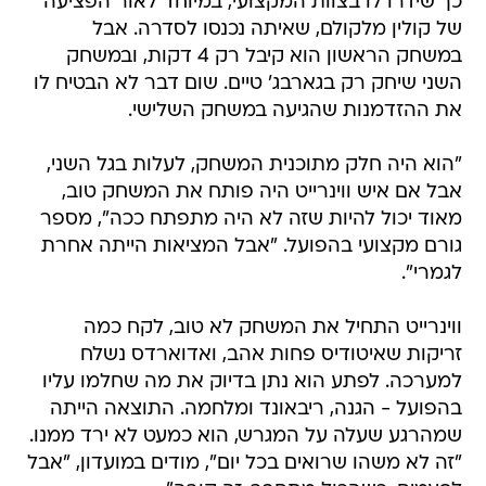
כך שידרו לו בצוות המקצועי, במיוחד לאור הפציעה
של קולין מלקולם, שאיתה נכנסו לסדרה. אבל
במשחק הראשון הוא קיבל רק 4 דקות, ובמשחק
השני שיחק רק בגארבג' טיים. שום דבר לא הבטיח לו
את ההזדמנות שהגיעה במשחק השלישי.
"הוא היה חלק מתוכנית המשחק, לעלות בגל השני,
אבל אם איש ווינרייט היה פותח את המשחק טוב,
מאוד יכול להיות שזה לא היה מתפתח ככה", מספר
גורם מקצועי בהפועל. "אבל המציאות הייתה אחרת
לגמרי".
ווינרייט התחיל את המשחק לא טוב, לקח כמה
זריקות שאיטודיס פחות אהב, ואדוארדס נשלח
למערכה. לפתע הוא נתן בדיוק את מה שחלמו עליו
בהפועל - הגנה, ריבאונד ומלחמה. התוצאה הייתה
שמהרגע שעלה על המגרש, הוא כמעט לא ירד ממנו.
"זה לא משהו שרואים בכל יום", מודים במועדון, "אבל