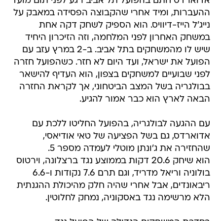
אדוארדס חתם בהפועל תל אביב רגע לפני תום מועד
ההעברות, ומיד אחרי שהקבוצה הפסידה במאבק על
נייג'ל הייז-דיוויס. הוא הספיק לשחק דקה אחת
במשחק האחרון לפני המלחמה, וזה הזיכרון היחיד
שיש לו מהמשחקים בתל אביב. ב-2 במרץ עזב עם
הפועל את ישראל, ועד היום לא חזר. כשהפועל חזרה
לפני שבועיים למשחקים בצפון, הוא העדיף להישאר
בבולגריה בשל המצב הביטחוני, אך לקראת החזרה
הבאה לארץ הוא כבר אמור להגיע.
עם ההגעה לבולגריה, בהפועל החליטו ללכת עם
אדוארדס, גם בשל הפציעה של טאי אודיאסי,
שהחזירה את ג'ונתן מוטלי לעמדה מספר 5.
הוא שיחק 20.6 דקות בממוצע נגד ברצלונה, וירטוס
בולוניה וריאל מדריד, וגם תרם 7.6 נקודות ו-6.6
ריבאונדים, אבל אחרי שהיה חלק מהיכולת ההגנתית
הלא מרשימה נגד באסקוניה, נמחק לחלוטין.