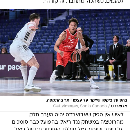
לפעמים, כשהכול מתחבר, זה קורה".
בהפועל ביקשו שייקח על עצמו יותר בהתקפה.
/
אדוארדס
GettyImages, Sonia Canada
לאיש אין ספק שאדוארדס יהיה הערב חלק
מהרוטציה במשחק נגד ריאל. בהפועל כבר סומכים
עליו יותר שיעזור מול סוללת הפורוורדים של ריאל,