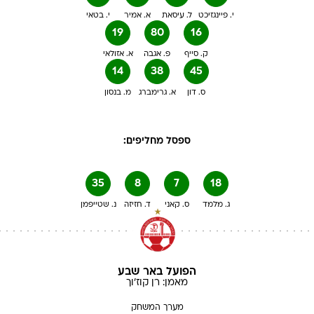
י. פיינגזיכט
ל. עיסאת
א. אמיר
י. בטאי
19
80
16
ק. סייף
פ. אגבה
א. אזולאי
14
38
45
ס. דון
א. גרימברג
מ. בנסון
ספסל מחליפים:
35
8
7
18
ג. מלמד
ס. קאני
ד. חזיזה
נ. שטייפמן
הפועל באר שבע
מאמן:
רן
קוז'וך
מערך המשחק