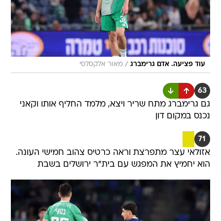
/
עוד פציעה. אדם גרימברג
מאור אלקסלסי
63
גם גרימברג מתח שריר ויצא, מלמד החליף אותו וקאני
נכנס במקום דון
71
אזולאי עצר מתפרצת וראה כרטיס צהוב חמישי העונה.
הוא יחמיץ את המפגש עם בית"ר ירושלים בשבת