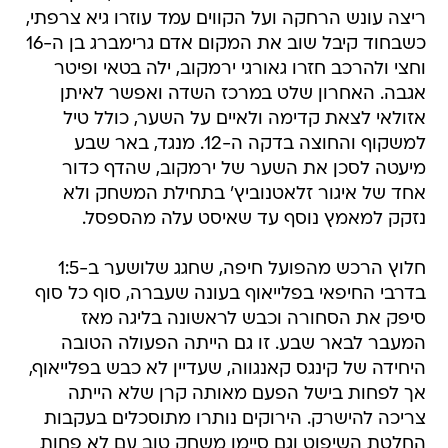
ריצה עונש הרחקה ועל הקווים עמד עוזרו גיא צרפתי,
כשבחוד קיבל שוב את המקום אדם גרימברג בן ה-16
וחצי ולהרכב חזרו גאורגי ירמקוב, ילה בטאי ופיטר
אגבה. האחרון שלט במרכז השדה ואפשר לאיתן
אזולאי לצאת קדימה ולאיים על השער, כולל טיל
למשקוף והחוצה בדקה ה-12. מנגד, באר שבע
מיעטה לסכן את השער של ירמקוב, שהדף כדור
אחד של איגור זלאטנוביץ' בתחילת המשחק ולא
נזקק למאמץ נוסף עד שאיסט עלה מהספסל.
חלוץ הרכש מהפועל חיפה, שחגג שלושער ב-1:5
בדרבי החיפאי בפלייאוף בעונה שעברה, סוף כל סוף
סיפק את הסחורה וכבש לראשונה בליגה מאז
המעבר לבאר שבע. זו גם הייתה הפעולה הטובה
היחידה של קינגס קאנגווה, שעדיין לא כבש בפלייאוף,
אך לפחות בישל הפעם מאותה קרן שלא הייתה
צריכה להישרק. הירוקים נותרו מתוסכלים בעקבות
החלטת השיפוט וגם סיימו משחק טוב עם לא פחות