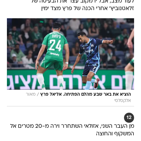
לעוד מצב, אבל ירמקוב עצר את הבעיטה של
זלאטנוביץ' אחרי הכנה של פרץ מצד ימין
/
הוציא את באר שבע מהלם הפתיחה. אליאל פרץ
מאור
אלקסלסי
12
מן העבר השני, אזולאי השתחרר וירה מ-20 מטרים אל
המשקוף והחוצה