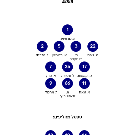
4:3:3
1
א. מרציאנו
2
5
3
22
ה. לופס
מ.
א. בלוריאן
ג. מזרחי
בלטקסה
7
25
17
ק. קאנגווה
ל. ונטורה
א. פרץ
9
66
11
א. גנאח
א.
ז. אחמד
זלאטנוביץ'
ספסל מחליפים: