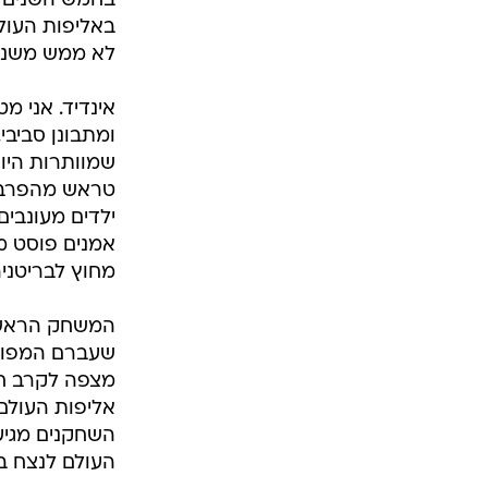
בחמש השנים ה
באליפות העולם
לא ממש משנה,
אינדיד. אני מ
ומתבונן סביבי
שמוותרות היום
טראש מהפרברים
ילדים מעונבים
אמנים פוסט מו
מחוץ לבריטניה
המשחק הראשון 
שעברם המפואר 
מצפה לקרב חפ
אליפות העולם
השחקנים מגיע
העולם לנצח ב