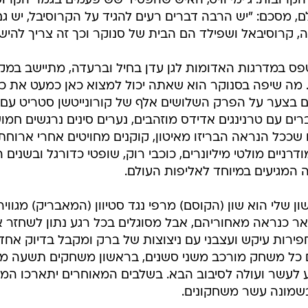
קרובות. ג'ימי וויט, האיש שהפסיד שש פעמים בגמר הקרוס
, מסכם: "יש הרבה דברים רעים להגיד על הקרוסיבל, יש גם
 קרוסיבאל ושפילד הם הבית של סנוקר וכך זה צריך להיש
טפס במדרגות האדומות לגן עדן בחיל וברעדה, מתיישב במ
. מה שיפה בסנוקר הוא שאתה יכול למצוא כאן כמעט את כו
 בצער על הפרק השלושים אלף של קורונייטשן סטריט עם ב
 עם טרנינגים אדידס מוזהבים, נערים סינים נרגשים חמוש
 שככל הנראה הבריזו מאיטון, קוקנים מחויטים אחרי ארוח
דרניים מולטי מיליונרים, כוכבי רוק, שופטי כדורגל ובשנים 
 המגיעים במיוחד לאליפות העולם.
שלי הוא שון (הקוסם) מרפי נגד סטיוון (המאבריק) מגוויר
כנראה מאחוריהם, אבל מסוגלים בכל רגע נתון לשחזר אות
ירות עיקש ועצבני עם ניצוצות של ברק ומקבל בדיוק אחד 
 כל משחק מורכב משני סשנים, בראשון משחקים תשעה מ
 לעשר ועולה לסיבוב הבא. בשלבים המאוחרים יתארכו המש
שמונה עשר משחקונים.