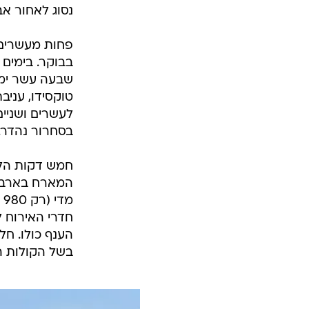
נסוג לאחור אב
פחות מעשרים 
בבוקר. בימים
שבעה עשר ימי
טוקסידו, עניב
לעשרים ושניי
בסחרור נהדר. 
חמש דקות הלי
המארח בארבעי
מ
חדרי האירוח ל
הענף כולו. ח
בשל הקולות ה