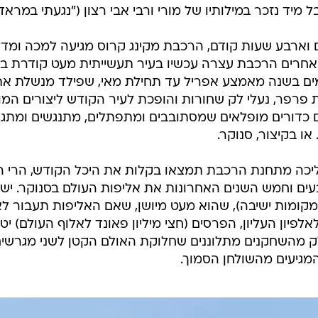
ל מיד נזכר במילותיו של מורי ורבי אבי רצון ("נגעתי במר
וארבע שעות קודם, הרכבת מקינג קרוס מגיעה למכה ומד
 אחרים הרכבת עצרה עכשיו בעיר תעשייתית מעט קודרת בד
ם בשנה מאמצע אפריל עד תחילת מאי, שפילד מנשלת את
ת פרפר, נעלי לק שחורות והופכת לעיר הקודש ליצורים המ
ם כדורים מופלאים שמסתובבים ומתפתלים, מתנגשים ומתגלש
או בקיצור, סנוקר.
כה מתחנת הרכבת תמצאו בקלות את היכל הקודש, הרי הוא
ם וחמש השנים האחרונות את אליפות העולם בסנוקר. יש 
די (רק 980 מקומות ישיבה), שהוא מעט מיושן, שאם האליפות תעבור
אלפיון העליון, הפרסים (חצי מיליון פאונד לאלוף העולם) י
לק מהשחקנים מתלוננים שחלוקת האולם הקטן לשני מגרשים
מגיעים מהשולחן הסמוך.