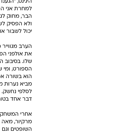
היגינס, "הגענ
למחרת אני הפ
הבר, מחוק לגמ
ולא הפסיק לש
יכול לשבור אות
הערב מגווייר
את אולפני הפ
שלו. בסיבוב ה
הספורט, ומי 
הוא בשורה אמי
מביא נערות מ
לסלפי נחשק. א
דבר אחד בטוח
אחרי המשחק א
מרקיור, מאה ו
השופטים וגם ה