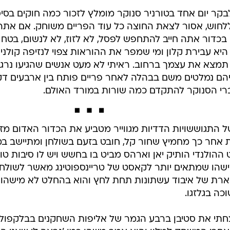
לבקר יום אחד בטורניר סנוקר מומלץ לזכור כמה חוקים בס
ללחוש, אסור לצאת החוצה כל עוד הפריים משוחק. אם אתה 
כדור אתה חייב להתחפש לפסל, לא לזוז, לא לנשום, בטח ל
היא עבירת קלון ומי שמפר את ההוראות צפוי לנזיפה קולני
תמצא את עצמך ברחוב. ראיתי לא מעט אנשים שהגיעו נרג
הם נמלטים משם בבהלה לאחר פריים פותח בין ארבעים דקו
י הסנוקר להתקדם כמה שורות במורד האולם.
 התגוששויות הדדיות מגווייר מטביע את הכדור האדום מזו
אחר כך מחמיץ שחור קל, חובט בזעם בשולחן ומתיישב ב
ההולנדי הותיק יאן וארהס מביט בו בחשש ויש לו סיבות טובו
שהו שמתאים יותר לקאסט של טריינספוטינג מאשר לשולחנו
ארת של איבוד עשתונות תחת לחץ והוא בהחלט לא מישהו ש
ה בגלזגו.
צחתי את סטיבן ברבע הגמר של אליפות השחקנים בבלקפול", 