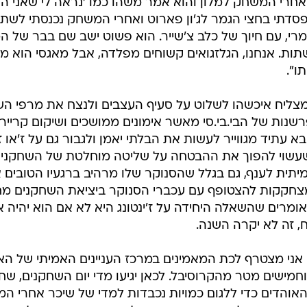
ו אחרי המשחק למלון והוא אמר משהו כמו 'נראה לי שאני הו
סדתי בחצי הגמר לג'ון פארוט ואחרי המשחק נכנסתי לשתו
רי, עם חיוך של כלב צ'שייר. הוא פשוט ישב שם בבר של ה
תות. אנחנו, הגלזגואים קשוחים מפלדה, אבל מאגסי הוא מ
ו".
 מצליח איכשהו לשלוט על סעיף העצבים ולנצח את מרפי הש
רשנות של הבי.בי.סי מאשר אימונים ממושכים ושיקום קר
בא עתיד מגווייר לעשות את הבלתי יאמן ולגבור גם על ז'או ז
שעשוי להפוך את ההבטחה על שליטה מוחלטת של השחקנים הס
תית לענף, גם בגלל שהסנוקר שלו מרהיב ברגעיו הטובים 
צחקקות להצטופף עם עכברי הסנוקר ביציאת השחקנים מח
ומרים שהשאלה היחידה על ז'ינטונג היא לא אם הוא יהיה אל
, זה לא יקרה השנה.
ני מצטרף לכת המאמינים במרכז העניינים האמיתי של האל
חמישים מטר מהקרוסיבל. לכאן יגיעו מדי יום השחקנים, שח
אוהדים כדי ללגום כמויות נכבדות למדי של שיכר אחרי המ