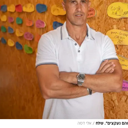
/
והם נעקצים". שלח
אלי דסה