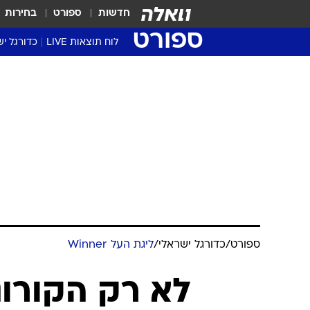
חדשות
ספורט
בחירות
ספורט
לוח תוצאות LIVE
כדורגל יש
ליגת העל Winner
סטט' ליגת
גביע המדי
גביע הטוט
שגרירים
נבחרות י
ליגה לאומ
ליגה א'
ספורט
/
כדורגל ישראלי
/
ליגת העל Winner
לא רק הקורונ