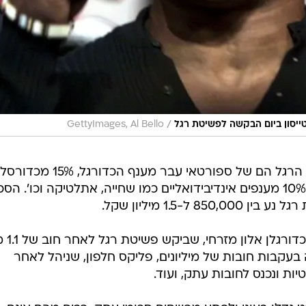
/
ייסון ביום הבקשה לפשיטת רגל
GettyImages, Al Bello
על פי הבדיקה, 70% ממקרי פשיטות הרגל הם של ספורטאי עבר מענף הכדורגל, 15% מ
5% מענפי ספורט קבוצתיים שונים ו-10% מענפים אינדיבידואליים כמו שחייה, אתלטיקה וכו'. ה
-1.5 מיליון שקל.
מקרים בולטים בישראל 
בעקבות חובות של מיליונים, פליקס חלפון, שניהל לאחר
ת ונכנס לחובות עתק, ועוד.