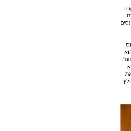
רה
ת
נסים
 החל שלח בן ה-51 להיכנס
וא
ום".
א
את
ליך