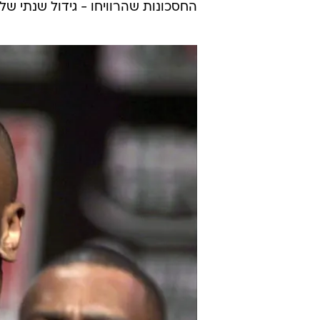
החסכונות שהרוויחו - גידול שנתי של כ-2%-3%, לא כולל הלוואות וחובות בשוק 