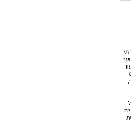
תי
וער
עון
ף ליש"ט
ליון דולר,
ל
לת
יז פשיטת