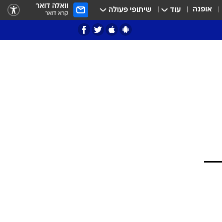
וואלה דואר
אופנה
עוד
שיתופי פעולה
קרא דואר
ציון 3
דאבל דריבל
י