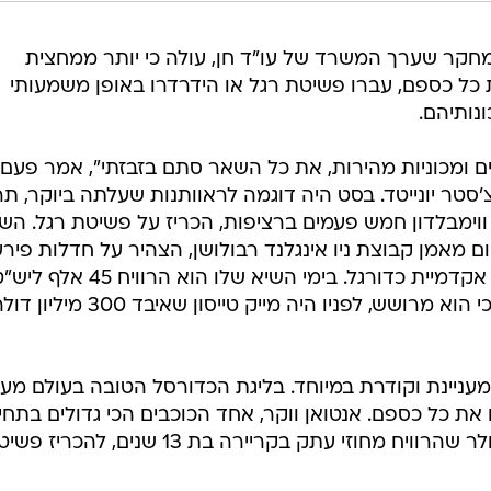
חקר שערך המשרד של עו"ד חן, עולה כי יותר ממחצית
 כל כספם, עברו פשיטת רגל או הידרדרו באופן משמעותי
נותיהם.
ם ומכוניות מהירות, את כל השאר סתם בזבזתי", אמר פעם
צ'סטר יונייטד. בסט היה דוגמה לראוותנות שעלתה ביוקר, תר
 ווימבלדון חמש פעמים ברציפות, הכריז על פשיטת רגל. הש
קאי בראד פרידל בן ה-50, היום מאמן קבוצת ניו אינגלנד רבולושן, הצהיר על חדלות פיר
לאחר שהשקיע 8 מיליון דולר בבניית אקדמיית כדורגל. בימי השיא שלו הוא הרוויח 45 אל
בשבוע. אלן אייברסון הודיע ב-2012 כי הוא מרושש, לפניו היה מייק טייסון שאיבד 300 מי
ת מצב מעניינת וקודרת במיוחד. בליגת הכדורסל הטובה בעולם מע
ו את כל כספם. אנטואן ווקר, אחד הכוכבים הכי גדולים בתחי
המילניום, הצליח לשרוף 110 מיליון דולר שהרוויח מחוזי עתק בקריירה בת 13 שנים, להכר