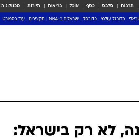
תרבות
סלבס
כסף
אוכל
בריאות
תיירות
טכנולוגיה
ראלי
כדורגל עולמי
כדורסל
ישראלים ב-NBA
תקצירים
עוד בספורט
ליגה אנגלית
ליגת העל
דני אבדיה
מונדיאל 2026
 העל
ליגה ספרדית
דאבל דריבל
NBA
נה
ליגה איטלקית
יורוליג וכדורסל אירופי
טבלאות
ו
ליגה גרמנית
ליגה לאומית
פודקאסטים
ליגה צרפתית
נבחרות ישראל בכדורסל
מסכמים מחזור
שראל
ליגת האלופות
כדורסל נשים
אבא של שבת
ית
הליגה האירופית
מעל הטבעת
דרום אמריקה
סערה בממלכה
טניס
טראש טוק
ספורט אמריקא
ה, לא רק בישראל:
פוקר