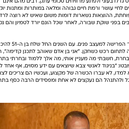
 גדלו בעוני ולפתע מרוויחים סכומי עתק. רבים מהם אינם
ם לחיי עושר ורמת חיים גבוהה ומלאה במותרות ומתנות יוק
חתת, ההוצאות נשארות דומות משום שאיש לא רוצה לרד
ים בפני שוקת שבורה, לאחר שכל הונם יורד לטמיון והם נכ
כדורגלן העבר אמיר שלח הפך לאחר הפרישה למעצב פנים. עם השנים
לתחום רכש כשחקן. "אני בן אדם שאוהב לתכנן קדימה", ה
3, כששיחקתי בנבחרת, חשבתי מה מעניין אותי, מה אלך ללמוד ובחרתי בתח
טו: "בניגוד לאנשי צבא שיוצאים עם ידע מסוים, אף אחד ל
 למדו, לא עברו הכשרה של מקצוע, ועכשיו הם צריכים לצ
תגל ולהתנהל הם נעקצים לא אחת ומפסידים הרבה כסף בתה