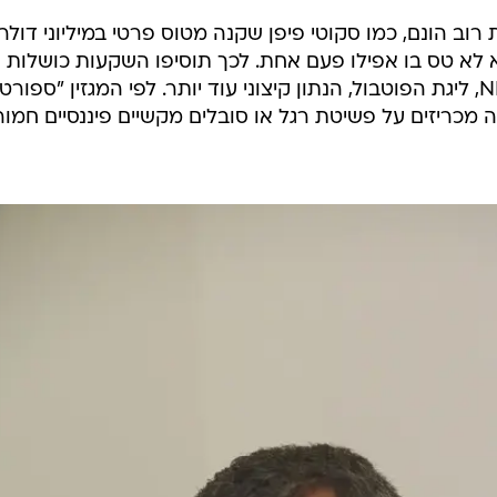
וב הונם, כמו סקוטי פיפן שקנה מטוס פרטי במיליוני דולר
וא לא טס בו אפילו פעם אחת. לכך תוסיפו השקעות כושלות
והוצאות על מותרות ונהנתנות. ב-NFL, ליגת הפוטבול, הנתון קיצוני עוד יותר. לפי המגזין "ספור
השחקנים בליגה מכריזים על פשיטת רגל או סובלים מקשיים פיננסיים חמו