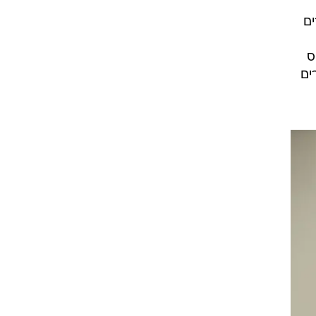
ים
טס
רים